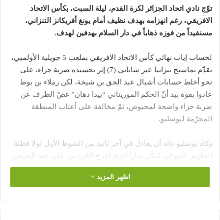
توّج نادي اتحاد الجزائر لكرة القدم، ليلة السبت، بكأس الاتحاد
الافريقي، رغم انهزامه بهدف نظيف أمام يونغ أفريكانز التنزاني،
مستفيداً من فوزه ذهاباً في دار السلام بهدفين لهدف.
لحساب إياب نهائي كأس الاتحاد الافريقي بملعب 5 جويلية الأولمبي،
تقدّم تماسيح تنزانيا عبر شاباني (7) إثر تجسيده ضربة جزاء، على
نحو أخلط حسابات أشبال عبد الحق بن شيخة، لكن زملاء بن بوط
عادوا بقوة بيد أنّ الحكم الموريتاني “بيدا دهان” غضّ الطرف عن
ضربة جزاء واضحة لمحيوص، ثمّ مخالفة على أعتاب المنطقة
المحرّمة لبوسليو.
وكاد بوسليو ذاته أن يعادل في آخر ثانية من الشوط الأول لولا فطنة
الحارس التنزاني كيكي ديارا الذي أخرج الكرة من على خط المرمى.
اظهر المزيد
وعانى الفريق الأحمر والأسود بفعل التشتت والأخطاء الفادحة على
مستوى حلقة الدفاع المركزي، في انتظار التدارك.
في المرحلة الثانية، جرى الدفع بالمخضرم مزيان بدلاً عن مرباح