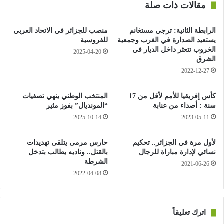
مقالات ذات صلة
ميصالة، وبفعل الضغط الكبير الذي فرضه رفاق القائد بلعيد، افتكّ
الاتحاد ضربة جزاء بعد عرقلة هنري بوني داخل منطقة العمليات، لكن
الرابطة الثانية: ترجي مستغانم
منصب للجزائر في الاتحاد العربي
بلعيد أهدر الضربة (59).
يستعيد الصدارة في الغرب وجمعية
للفروسية
الخروب تتعثر داخل الديار في
2025-04-20
الشرق
واستمرت هجمات سوسطارة لكنها افتدت الفعالية أمام فريق منظّم
2022-12-27
كانت له الأفضلية في امتلاك الكرة.
كأس إفريقيا للأمم لأقل من 17
المنتخب الوطني ينهي تصفيات
وعاش أنصار الاتحاد ومعهم كافة الجزائريين على أعصابهم خلال
سنة : أصداء من عنابة
“المونديال” بفوز مثير
الدقائق الأخيرة، التي شهدت حرمان الاتحاد من ضربة جزاء شرعية
2025-10-14
2023-05-11
إثر عرقلة مزيان، قبل أن يتنفس الفريق الأحمر والأسود بأول تاج
قاري له في تاريخه الحافل.
لأول مرة في الجزائر.. تحكيم
حارس مرمى يتلقى تهديدات
نسائي لإدارة مباراة للرجال
بالقتل.. وناديه يطالب بتدخل
وبعدما خسر اتحاد الجزائر نهائي كـأس رابطة أبطال إفريقيا عام 2015
الشرطة
2021-06-26
أمام تي بي مازيمبي الكونغولي، تمكّن شبان الاتحاد من الثأر لجيل
2022-04-08
فرحات وعودية، والظفر بأول كأس إفريقية التي ستزيّن خزائن
الفريق الأحمر والأسود المتأسس في الخامس جويلية 1937.
اترك تعليقاً
تكريم نبيل لروح بلال بن حمودة