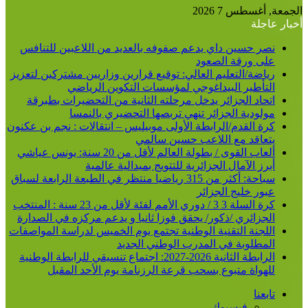
عن
الجمعة, أغسطس 7 2026
أخبار عاجلة
نصر حسين داي يدعم صفوفه بالعديد من اللاعبين للتنافس
على ورقة الصعود
رياضة/التعليم العالي: توقيع قرارين وزاريين مشتركين لتعزيز
التأطير البيداغوجي لمؤسسات التكوين الرياضي
اتحاد الجزائر يدخل مرحلته الثانية من التحضيرات بطبرقة
مولودية الجزائر تنهي تربصها التحضيري بالنمسا
كرة القدم/الرابطة الأولى موبيليس – انتقالات : نجم بن عكنون
يتعاقد مع اللاعب حسين سالمي
ألعاب القوى / بطولة العالم لأقل من 20 سنة: يونس عياشي
أبرز الآمال الجزائرية للتتويج بميدالية عالمية
سباحة: أكثر من 315 رياضيا منتظر في الطبعة الرابعة لسباق
عبور خليج الجزائر
كرة السلة 3 3 / دوري الأمم لفئة لأقل من 23 سنة : المنتخب
الجزائري /ذكور/ يحقق فوزا ثانيا و يدعم مركزه في الصدارة
اللجنة التقنية الوطنية تجتمع يوم الخميس لدراسة المواصفات
المطلوبة في المدرب الوطني الجديد
الرابطة الثانية 2026-2027: اجتماع تنسيقي للرابطة الوطنية
للهواة متبوع بسحب قرعة الرزنامة يوم الأحد المقبل
تابعنا
فيسبوك