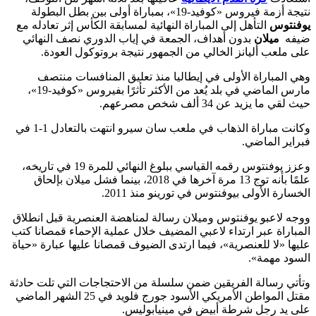
نتيجة أزمة فيروس «كوفيد-19»، بمباراة أولى بين بطل البطولة
يوفنتوس
التأهل إلى المباراة النهائية لمسابقة الكأس إثر تعادله مع
ضيفه
ميلان
بدون أهداف، الجمعة في إياب الدوري نصف النهائي
على ملعب أليانز الخالي من الجمهور نتيجة بروتوكول العودة.
وهي المباراة الأولى في إيطاليا منذ تعليق المنافسات منتصف
مارس الماضي في بلد يُعد من الأكثر تأثرًا بفيروس «كوفيد-19»،
حيث لقي ما يزيد عن 34 ألف شخص مصرعهم.
وكانت مباراة الذهاب في ملعب سان سيرو انتهت بالتعادل 1-1 في
فبراير الماضي.
وعزز يوفنتوس رقمه القياسي ببلوغ النهائي للمرة 19 في تاريخه،
علمًا بأنه توج 13 مرة آخرها في 2018، بينما فشل ميلان بإلحاق
الخسارة الأولى بيوفنتوس في تورينو منذ 2011.
ووجه لاعبو يوفنتوس وميلان رسالة لمناهضة العنصرية قبل انطلاق
المباراة عبر ارتداء لاعبي المضيف خلال عملية الإحماء قمصانا كتب
عليها «لا للعنصرية»، فيما ارتدى الضيوف قمصانا عليها عبارة «حياة
السود مهمة».
وتأتي رسالة الفريقين ضمن سلسلة من الاحتجاجات التي تلت حادثة
مقتل المواطن الأمريكي الأسود جورج فلويد في 25 الشهر الماضي
على يد رجل شرطة أبيض في مينيابوليس.