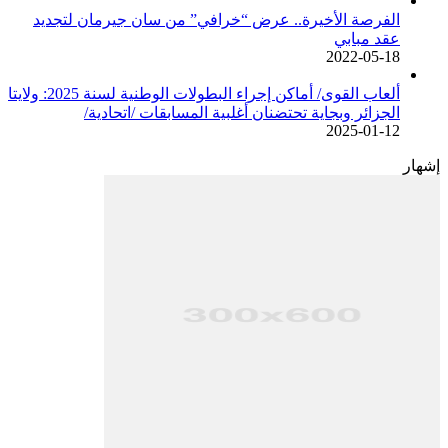
الفرصة الأخيرة.. عرض “خرافي” من سان جيرمان لتجديد
عقد مبابي
2022-05-18
ألعاب القوى/ أماكن إجراء البطولات الوطنية لسنة 2025: ولايتا
الجزائر وبجاية تحتضنان أغلبية المسابقات /اتحادية/
2025-01-12
إشهار