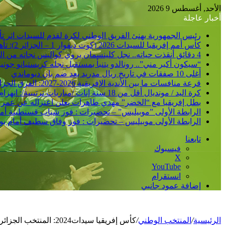
الأحد, أغسطس 9 2026
أخبار عاجلة
رئيس الجمهورية يهنئ الفريق الوطني لكرة لقدم للسيدات اثر تأهلهن الى مونديال البرازيل 2027 و إلى
كأس أمم إفريقيا للسيدات 2026 (كوت ديفوار 1 – الجزائر 2): تأهل تاريخي مزدوج إلى نصف النهائي وإلى نهائيات كأس العالم 2027
4 دقائق أنقذت حياته.. نجل كلينسمان يروي كواليس نجاته من الشلل
“سيكون أكبر مني”.. رونالدو يتنبأ بمستقبل نجله كريستيانو جوني
أغلى 10 صفقات في تاريخ ريال مدريد بعد ضم يان ديوماندي
قرعة منافسات ما بين الأندية الإفريقية 2026-2027: الفرق الجزائرية تتعرف على منافسيها في الدورين التمهيديين
كرة اليد / مونديال أقل من 18 سنة إناث /مباريات ترتيبية/: انهزام المنتخب الجزائري أمام نظيره الأوزباكستاني /30-38/
بطل إفريقيا مع “الخضر” مهدي طاهرات يعلن اعتزاله عن عمر 36 عاما
الرابطة الأولى ”موبيليس” – تحضيرات : فوز شباب قسنطينة أمام ات
الرابطة الأولى موبيليس – تحضيرات : فوز وفاق سطيف أمام بولفار
تابعنا
فيسبوك
‫X
‫YouTube
انستقرام
إضافة عمود جانبي
الرئيسية
/
المنتخب الوطني
/
كأس إفريقيا سيدات2024: المنتخب الجزائري يشرع في المرحلة الثانية من التحضيرات بسيدي موسى