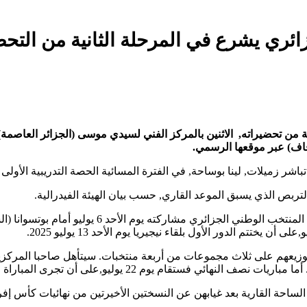
 زميلات, لينا بوساحة, في الفترة المسائية الحصة التدريبية الأولى الت
تربص الذي يسبق الموعد القاري, حسب بيان الهيئة الفيدرالية.
ال13 من كأس افريقيا للأمم مشاركة 12 منتخبا تم توزيعهم على ثلاث مجموعات من أربعة منتخبات
الساحة القارية بعد غيابهن عن النسختين الأخيرتين من نهائيات كأس إفري