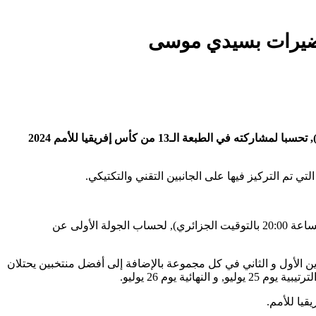
شرع المنتخب الوطني الجزائري لكرة القدم/سيدات في المرحلة الثانية من تحضيراته, الاثنين بالمركز الفني لسيدي موسى (الجزائر العاصمة), تحسبا لمشاركته في الطبعة الـ13 من كأس إفريقيا للأمم 2024
ي تم التركيز فيها على الجانبين التقني والتكتيكي.
وخلال هذه المنافسة القارية المقررة من 5 إلى 26 يوليو 2025, يستهل المنتخب الوطني الجزائري مشاركته يوم الأحد 6 يوليو أمام بوتسوانا (الساعة 20:00 بالتوقيت الجزائري), لحساب الجولة الأولى عن
. سيتأهل صاحبا المركزين الأول و الثاني في كل مجموعة بالإضافة إلى أفضل منتخبين يحتلان
قيا للأمم.