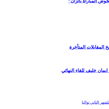
وض المباراة باتزان”
خ المقابلات المتأخرة
ايمان خليف للقاء النهائي
هر الثاني تواليا