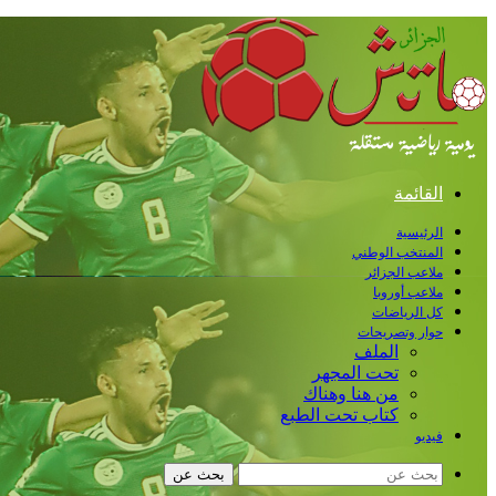
القائمة
الرئيسية
المنتخب الوطني
ملاعب الجزائر
ملاعب أوروبا
كل الرياضات
حوار وتصريحات
الملف
تحت المجهر
من هنا وهناك
كتاب تحت الطبع
فيديو
بحث عن