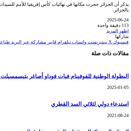
بالجزائر.
2025-06-24
113
دقيقة واحدة
اظهر المزيد
شاركها
فيسبوك
‫X
بينتيريست
واتساب
تيلقرام
ڤايبر
مشاركة عبر البريد
طباعة
مقالات ذات صلة
البطولة الوطنية للفوفينام فيات فوداو أصاغر بتيسمسيلت: 
2025-01-05
استدعاء دولي لثلاثي السد القطري
2021-08-24