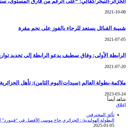
الجزائر-النيجر/كفالي: “على الرغم من فارق المستوى، سنخ
2021-10-08
شبيبة القبائل يستعد للرجاء بالفوز على نجم مقرة
2021-07-05
الرابطة الأولى: وفاق سطيف يدعو الرابطة إلى تحديد تواري
2021-07-20
ملاكمة-بطولة العالم (سيدات/اليوم الثامن): تأهل الجزائرية 
2023-03-24
شاهد أيضاً
إغلاق
تألق المحترفين
البطولة الهولندية/ : الجزائري حاج موسى الأفضل في “فينورد” للش
2025-01-05