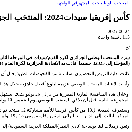
المنتخب الوطني
تحت المجهر
في الواجهة
كأس إفريقيا سيدات2024: المنتخب الجزائري يشرع في المرحلة الثانية من التحضيرات بسيدي موسى
2025-06-24
113
دقيقة واحدة
/ع
(المؤجلة إلى 2025), حسبما أفادت به الاتحادية الجزائرية لكرة القدم (فاف) عبر موقعها الرسمي.
كانت بداية التربص التحضيري بسلسلة من الفحوصات الطبية, قبل أن تباشر
وأبانت لاعبات المنتخب الوطني عزيمة لبلوغ أفضل جاهزية خلال هذا ال
المجموعة الثانية, قبل أن يلاقي المنتخب التونسي يوم الخميس 10 يوليو,على أن يختتم الدور الأول بلقاء نيجيريا يوم الأحد 13 يوليو 2025.
وستعرف الطبعة 
المركز الثالث, إلى الدور ربع النهائي المقرر إقامته يومي 18 و19 يوليو. أما مباريات نصف النهائي فستقام يوم 22 يوليو,على أن تجرى المباراة الترتيبية يوم 25 يوليو, و النهائية يوم 26 يوليو.
وتعود زميلات لينا بوساحة (نادي النصر/المملكة العربية السعودية) إلى 