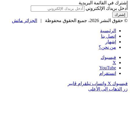
إشترك في القائمة البريدية
أدخل بريدك الإلكتروني
© حقوق النشر 2026، جميع الحقوق محفوظة |
الجزائر ماتش
الرئيسية
إتصل بنا
إشهار
من نحن؟
فيسبوك
‫X
‫YouTube
انستقرام
فيسبوك
‫X
واتساب
تيلقرام
ڤايبر
زر الذهاب إلى الأعلى