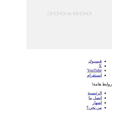
فيسبوك
‫X
‫YouTube
انستقرام
روابط هامة!
الرئيسية
إتصل بنا
إشهار
من نحن؟