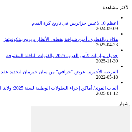
الأكثر مشاهدة
أعظم 10 لاعبين جزائريين في تاريخ كرة القدم
2024-09-09
هدّاف بالفطرة.. أمين شياخة يخطف الأنظار و يريح بيتكوفيتش
2025-04-23
جدول مباريات كأس العرب 2025 والقنوات الناقلة المفتوحة
2025-11-30
الفرصة الأخيرة.. عرض “خرافي” من سان جيرمان لتجديد عقد م
2022-05-18
ألعاب القوى/ أماكن إجراء البطولات الوطنية لسنة 2025: ولايتا الجزائر وبجاية تحتضنان أغلبية المسابقات /اتحادية/
2025-01-12
إشهار