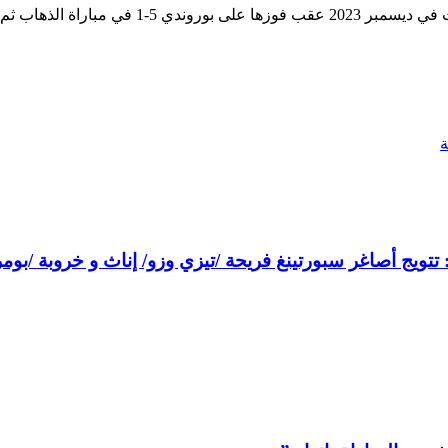
تتويج أصاغر سبورتينغ فريحة /تيزي وزو/ إناث و خروبة /بوم