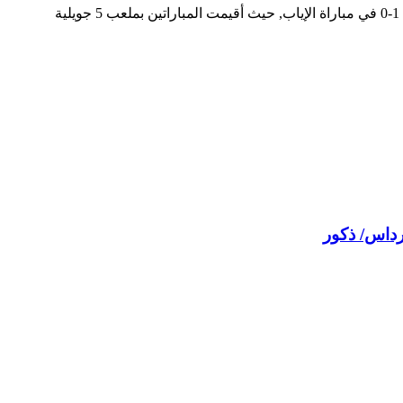
يذكر أن الجزائر حجزت مكانها في نهائيات كأس إفريقيا للأمم للسيدات في ديسمبر 2023 عقب فوزها على بوروندي 5-1 في مباراة الذهاب ثم 1-0 في مباراة الإياب, حيث أقيمت المباراتين بملعب 5 جويلية
رداس/ ذكور