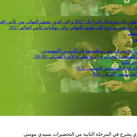
 الدور نصف النهائي من كأس إفريقيا للأمم
ور
حاد المنستير التونسي /2-0/
 سبور التركي /2-1/