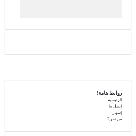
فيسبوك
‫X
‫YouTube
انستقرام
روابط هامة!
الرئيسية
إتصل بنا
إشهار
من نحن؟