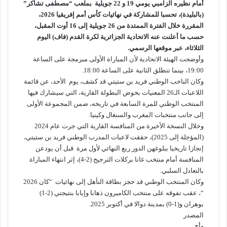
أمام نظيره الزامبي يومي 19 و 22 جويلية بملعب “مصطفى تشاكر”
(بالبليدة)، تحسبا للمشاركة في نهائيات كأس أمم إفريقيا 2026،
المقررة خلال الفترة الممتدة من 26 جويلية إلى 16 أوت المقبل،
حسب ما أعلنت عنه الاتحادية الجزائرية لكرة القدم (فاف) اليوم
الثلاثاء، عبر موقعها الرسمي.
وأوضحت الهيئة الاتحادية لأن المباراة الأولى مبرمجة على الساعة
19:00، بينما تنطلق الثانية على الساعة 18:00.
وكان الناخب الوطني فريد بن ستيتي قد كشف، يوم الأحد، عن قائمة
اللاعبات الـ26 المعنيات بخوض البطولة القارية، التي سيشارك فيها
المنتخب الوطني للمرة السابعة في تاريخه، ضمن المجموعة الأولى
إلى جانب منتخبات المغرب والسنغال وكينيا.
وخلال النسخة الأخيرة من المنافسة القارية التي جرت عام 2024
(المؤجلة إلى 2025)، حققت لاعبات المدرب الوطني فريد بن ستيتي،
إنجازا تاريخيا ببلوغهن الدور ربع النهائي لأول مرة قبل أن يودعن
المنافسة أمام منتخب غانا بركلات الترجيح (2-4)، إثر انتهاء المباراة
بالتعادل السلبي.
وكان المنتخب الوطني قد حجز بطاقة التأهل إلى نهائيات “كان 2026
“، عقب تفوقه على منتخب الكاميرون ذهابا وإيابا بنتيجتي (2-1)
بوهران و(1-0) بمدينة دوالا في أكتوبر 2025.
المصدر
وأج