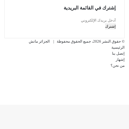
إشترك في القائمة البريدية
أدخل
بريدك
الإلكتروني
© حقوق النشر 2026، جميع الحقوق محفوظة |
الجزائر ماتش
الرئيسية
إتصل بنا
إشهار
من نحن؟
فيسبوك
‫X
‫YouTube
انستقرام
‫X
ڤايبر
فيسبوك
تيلقرام
واتساب
ر
لذهاب
لى
لأعلى