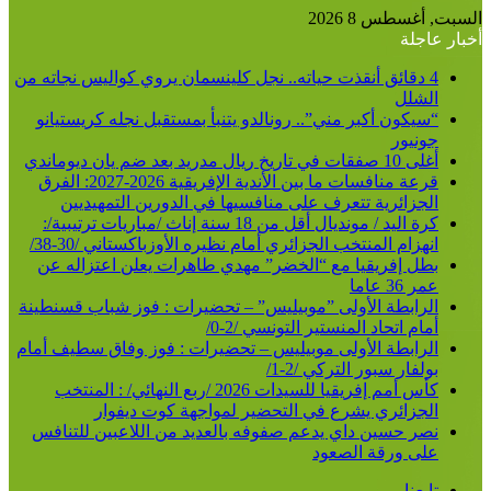
السبت, أغسطس 8 2026
أخبار عاجلة
4 دقائق أنقذت حياته.. نجل كلينسمان يروي كواليس نجاته من
الشلل
“سيكون أكبر مني”.. رونالدو يتنبأ بمستقبل نجله كريستيانو
جونيور
أغلى 10 صفقات في تاريخ ريال مدريد بعد ضم يان ديوماندي
قرعة منافسات ما بين الأندية الإفريقية 2026-2027: الفرق
الجزائرية تتعرف على منافسيها في الدورين التمهيديين
كرة اليد / مونديال أقل من 18 سنة إناث /مباريات ترتيبية/:
انهزام المنتخب الجزائري أمام نظيره الأوزباكستاني /30-38/
بطل إفريقيا مع “الخضر” مهدي طاهرات يعلن اعتزاله عن
عمر 36 عاما
الرابطة الأولى ”موبيليس” – تحضيرات : فوز شباب قسنطينة
أمام اتحاد المنستير التونسي /2-0/
الرابطة الأولى موبيليس – تحضيرات : فوز وفاق سطيف أمام
بولفار سبور التركي /2-1/
كأس أمم إفريقيا للسيدات 2026 /ربع النهائي/ : المنتخب
الجزائري يشرع في التحضير لمواجهة كوت ديفوار
نصر حسين داي يدعم صفوفه بالعديد من اللاعبين للتنافس
على ورقة الصعود
تابعنا