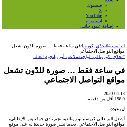
فيسبوك
‫X
‫YouTube
انستقرام
إضافة عمود جانبي
الرئيسية
/
#تحدّي_كورونا
/
في ساعة فقط … صورة للدّون تشعل
مواقع التواصل الاجتماعي
#تحدّي_كورونا
في الواجهة
ملاعب أوروبا
نجوم العالم
في ساعة فقط … صورة للدّون تشعل
مواقع التواصل الاجتماعي
2020-04-18
0
158
أقل من دقيقة
ل, عبده
أشعل البرتغالي كريستيانو رونالدو، نجم نادي جوفنتيس الايطالي،
مواقع التواصل الاجتماعي، بعدما نشر صورة جديدة له على موقع