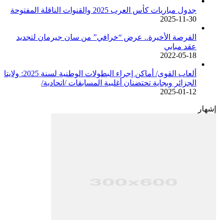
جدول مباريات كأس العرب 2025 والقنوات الناقلة المفتوحة
2025-11-30
الفرصة الأخيرة.. عرض “خرافي” من سان جيرمان لتجديد
عقد مبابي
2022-05-18
ألعاب القوى/ أماكن إجراء البطولات الوطنية لسنة 2025: ولايتا
الجزائر وبجاية تحتضنان أغلبية المسابقات /اتحادية/
2025-01-12
إشهار