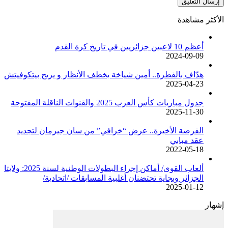
الأكثر مشاهدة
أعظم 10 لاعبين جزائريين في تاريخ كرة القدم
2024-09-09
هدّاف بالفطرة.. أمين شياخة يخطف الأنظار و يريح بيتكوفيتش
2025-04-23
جدول مباريات كأس العرب 2025 والقنوات الناقلة المفتوحة
2025-11-30
الفرصة الأخيرة.. عرض “خرافي” من سان جيرمان لتجديد
عقد مبابي
2022-05-18
ألعاب القوى/ أماكن إجراء البطولات الوطنية لسنة 2025: ولايتا
الجزائر وبجاية تحتضنان أغلبية المسابقات /اتحادية/
2025-01-12
إشهار