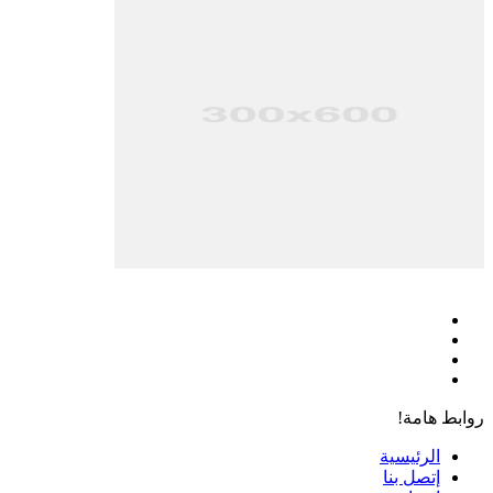
فيسبوك
‫X
‫YouTube
انستقرام
روابط هامة!
الرئيسية
إتصل بنا