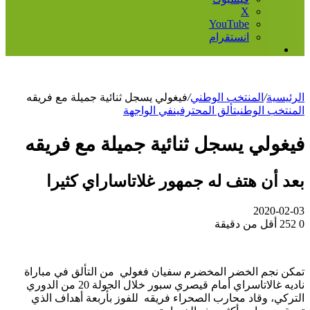
‫X
‫YouTube
انستقرام
إضافة
عمود
جانبي
الرئيسية
/
المنتخب الوطني
/
فيغولي يسجل ثنائية جميلة مع فريقه
المنتخب الوطني
تألق المحترفين
في الواجهة
فيغولي يسجل ثنائية جميلة مع فريقه
بعد أن هتف له جمهور غلاتاساراي كثيرا
2020-02-03
0
252
أقل من دقيقة
تمكن نجم الخضر المخضرم سفيان فغولي من التألق في مباراة
ناديه غالاتاسراي أمام قيصري سبور خلال الجولة 20 من الدوري
التركي، وقاد محارب الصحراء فريقه للفوز بأربعة أهداف الذي