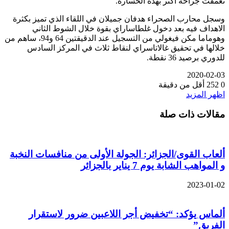
تعمقت جراحه أكثر بهذه الخسارة.
وسجل محارب الصحراء هدفان جميلان في اللقاء الذي تميز بكثرة
الاهداف فيه بعد دخول غلطاساراي بقوة خلال الشوط الثاني
وهوماما مكن فيغولي من التسجيل عند الدقيقتين 64 و94، ساهم من
خلالها في تحقيق غالاتاسراي لنقاط ثلاث في المركز السادس
للدوري برصيد 36 نقطة.
2020-02-03
0
252
أقل من دقيقة
اظهر المزيد
مقالات ذات صلة
ألعاب القوى/الجزائر: الجولة الأولى من منافسات النخبة
و المواهب الشابة يوم 7 يناير بالجزائر
2023-01-02
ألماس يؤكد: “تخفيض أجر اللاعبين ضرور لاستقرار
الفريق”