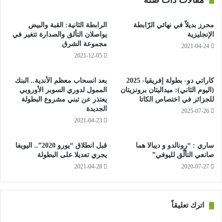
مقالات ذات صلة
وميانمار وفيتنام، ليصعد بعد ذلك فريقان للألعاب الأولمبية إلى جانب
منتخب اليابان صاحبة الضيافة.
محرز بديلاً في نهائي الرّابطة
الرابطة الثانية: القبة والبيض
الإنجليزية
يواصلان التألق والصدارة تتغير في
مجموعة الشرق
2021-04-24
2021-12-05
كاراتي دو- بطولة إفريقيا- 2025
بعد انسحاب معظم الأندية.. البنك
(اليوم الثاني): ميداليتان برونزيتان
الممول لدوري السوبر الأوروبي
للجزائر في اختصاص الكاتا
يعتذر عن تبني مشروع البطولة
الجديدة
2025-07-26
2021-04-23
ساري : “رونالدو و ديبالا هما
قبل انطلاق “يورو 2020”.. اليويفا
صانعي التألّق لليوفي”
يجري تعديلا على البطولة
2021-04-28
2020-07-27
اترك تعليقاً