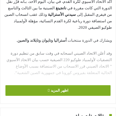
أكد الاتحاد الآسيوي لكرة القدم، في بيان، اليوم الأحد، بـأنه قرّر نقل
الدورة التي كانت مقررة في
نانجينغ
الصينية ما بين الثالث والتاسع
من فيفري المقبل إلى
سيدني الأسترالية
وذلك عقب انسحاب الصين
من استضافة دورة رباعية لكرة القدم النسائية، مؤهلة لأولمبياد
طوكيو الصيفي 2020.
ويشارك في الدورة منتخبات
أستراليا وتايوان وتايلاند والصين
.
وقد أعلن الاتحاد الصيني انسحابه في وقت سابق من تنظيم دورة
التصفيات لأولمبياد طوكيو 220 الصيفية حسب بيان الاتحاد الآسيوي
” الاتحاد الصيني قرر الانسحاب من الاستضافة بسبب الأوضاع
الحالية المتعلقة بفيروس كورونا في جمهورية الصين الشعبية”.
وأعلنت الصين، أن الفيروس تسبب حتى الآن في وفاة 56 شخصا إلى
اظهر المزيد
جانب إصابة 1975 بالفيروس.
وسيتأهل أول منتخبين في المجموعة الثانية لتصفيات أخرى مع أول
فريقين من المجموعة الأولى التي تضم كلا من كوريا الجنوبية