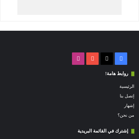
فيسبوك
‫X
‫YouTube
انستقرام
روابط هامة!
الرئيسية
إتصل بنا
إشهار
من نحن؟
إشترك في القائمة البريدية