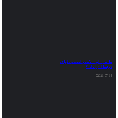
 اللون الأصفر لقميص طواف
 للدراجات؟
2021