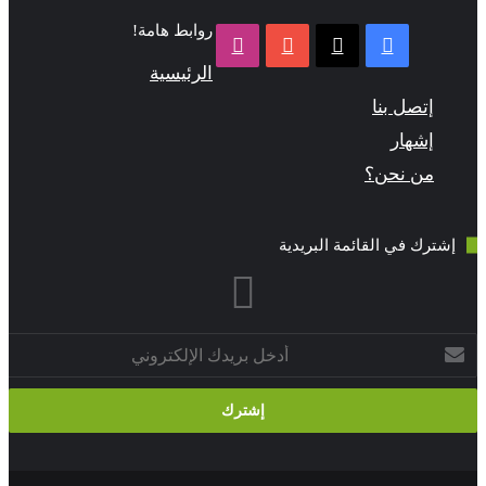
روابط هامة!
فيسبوك
‫X
‫YouTube
انستقرام
الرئيسية
تصل بنا
شهار
ن نحن؟
ك في القائمة البريدية
ني