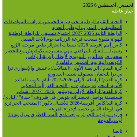
الخميس, أغسطس 6 2026
أخبار عاجلة
اللجنة التقنية الوطنية تجتمع يوم الخميس لدراسة المواصفات
المطلوبة في المدرب الوطني الجديد
الرابطة الثانية 2026-2027: اجتماع تنسيقي للرابطة الوطنية
للهواة متبوع بسحب قرعة الرزنامة يوم الأحد المقبل
كأس أمم إفريقيا 2026: سيدات الجزائر يبلغن مرحلة الرُبع
رسمياً … اتفاق بالتراضي ينهي مسيرة بيتكوفيتش مع الخضر
سحب قرعة الدور التمهيدي لأبطال إفريقيا وكأس
الكونفدرالية يوم الخميس بالقاهرة
كرة القدم / الرابطة الأولى /انتقالات/: دعيبش والإيفواري ترا
بي ترا يلتحقان بصفوف شبيبة الساورة
كرة القدم/الرابطة الأولى 2026-2027: أيام تكوينية لفائدة
الأندية المحترفة بمبادرة من اللجنة الفدرالية للتحكيم
كرة القدم/الرابطة الأولى موبيليس 2026- 2027 : شباب
قسنطينة يواصل تحضيراته بتونس في ظروف “جيدة” /النادي/
كرة اليد/كأس أفريقيا-2026 للأشبال ذكور : المنتخب الجزائري
في الوعاء الثاني تحسبا لإجراء القرعة
فريق مولودية الجزائر يواجه نادي السد القطري وديا يوم 15
أوت بالدوحة
تابعنا
فيسبوك