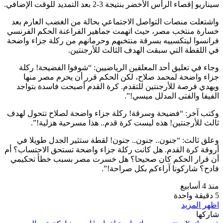
سيناريو إقصاء الرأس الأخضر بنتيجة 3-2 بعد التمديد للوقت الإضافي.
واشتعلت منصات التواصل الاجتماعي بحالة من الغضب العارم بعد
خسارة منتخب مصر، حيث اتهمت جماهير الفراعنة الحكم الفرنسي
فرانسوا ليتكسييه بسرقة منتخبهم وحرمانهم من ركلة جزاء واضحة
في اللقطة التي سبقت الهدف الثالث للأرجنتين.
وجاء في تعليق أحد المعلقين الرياضيين: “شوفوا الفضيحة! ركلة
جزاء واضحة لمحمد صلاح، لكن الحكم قرر أن يحرم مصر منها
ويهدي فرصة للأرجنتين للتقدم. كرة القدم أصبحت فاسدة بتواجد
الفيفا والفتى المدلل ميسي!”.
وكتب آخر: “فضيحة وسرقة! ركلة جزاء واضحة لصلاح تتحول لهدف
ثالث للأرجنتين! هذه ليست كرة قدم.. هذا مسرحية هزلية!”.
وعلق ثالث: “جنون.. جنون.. جنون! لقطة ستثير الجدل طويلا في
أروقة كرة القدم. هل كانت ركلة جزاء واضحة تستحق الاحتساب؟ أم
أن قرار الحكم كان صحيحا؟ هل خسرت مصر بسبب خطأ تحكيمي
فادح؟ شاركونا آراءكم بكل صراحة!”.
منذ 4 أسابيع
5
دقيقة واحدة
اظهر المزيد
شاركها