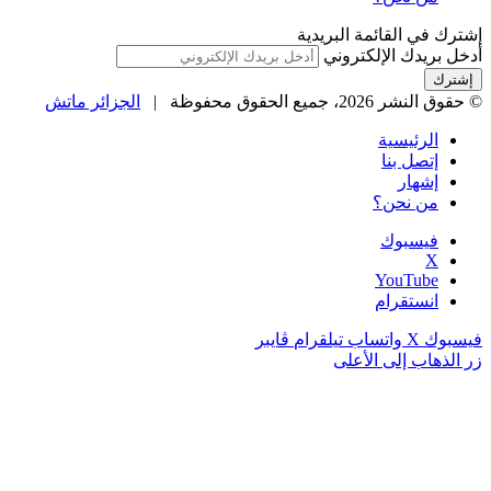
إشترك في القائمة البريدية
أدخل بريدك الإلكتروني
© حقوق النشر 2026، جميع الحقوق محفوظة |
الجزائر ماتش
الرئيسية
إتصل بنا
إشهار
من نحن؟
فيسبوك
‫X
‫YouTube
انستقرام
فيسبوك
‫X
واتساب
تيلقرام
ڤايبر
زر الذهاب إلى الأعلى