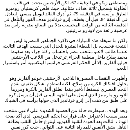
ومصطفى زيكو في الدقيقة 67، لكن الأرجنتين نجحت في قلب
الطاولة بتسجيل ثلاثة أهداف متتالية، حيث قلص كريستيان روميرو
الفارق برأسية في الدقيقة 79، ثم أدرك القائد ليونيل ميسي التعادل
في الدقيقة 84، قبل أن يخطف إنزو فرنانديز هدف الفوز والتأهل في
الدقيقة الثالثة من الوقت المحتسب بدلا من الضائع بضربة رأس بعد
عرضية رائعة من لاوتارو مارتينيز.
ولكن ما سيخلد هذه المباراة في ذاكرة الجماهير المصرية ليس
النتيجة فحسب، بل اللقطة المثيرة للجدل التي سبقت الهدف الثالث،
عندما طالب لاعبو منتخب مصر باحتساب ركلة جزاء بعد سقوط
محمد صلاح داخل منطقة الجزاء إثر تدخل من اللاعب الأرجنتيني
خوليو ألفاريز، إلا أن الحكم الفرنسي فرانسوا ليتكسييه أمر باستمرار
اللعب.
وأظهرت اللقطات المصورة اللاعب الأرجنتيني خوليو ألفاريز وهو
يحاول افتكاك الكرة من صلاح، لكنه اصطدم بشكل طفيف بقدم
النجم المصري ليسقط الأخير بينما انطلق ألفاريز بالكرة ومررها
للاوتارو مارتينيز الذي انسل على الجهة اليمنى قبل أن يرسل كرة
على طبق من ذهب إلى إنزو فرنانديز الذي حولها برأسه في الشباك.
وبعد الهدف، سيطرت حالة من العصبية الشديدة على لاعبي منتخب
مصر بسبب الاعتراض على قرارات الحكم الفرنسي الذي أكد صحة
الهدف الثالث بعد العودة لتقنية الفيديو، لينتزع حامل اللقب بطاقة
التأهل بشق الأنفس للمباراة الثانية على التوالي، حيث كرر نفس