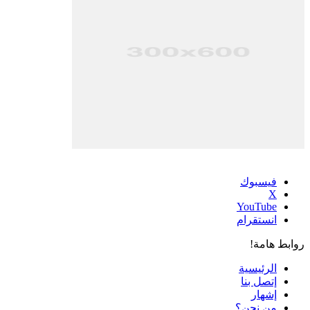
فيسبوك
‫X
‫YouTube
انستقرام
روابط هامة!
الرئيسية
إتصل بنا
إشهار
من نحن؟