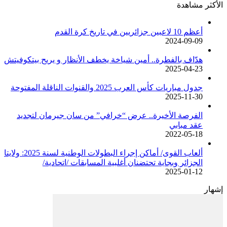
الأكثر مشاهدة
أعظم 10 لاعبين جزائريين في تاريخ كرة القدم
2024-09-09
هدّاف بالفطرة.. أمين شياخة يخطف الأنظار و يريح بيتكوفيتش
2025-04-23
جدول مباريات كأس العرب 2025 والقنوات الناقلة المفتوحة
2025-11-30
الفرصة الأخيرة.. عرض “خرافي” من سان جيرمان لتجديد
عقد مبابي
2022-05-18
ألعاب القوى/ أماكن إجراء البطولات الوطنية لسنة 2025: ولايتا
الجزائر وبجاية تحتضنان أغلبية المسابقات /اتحادية/
2025-01-12
إشهار