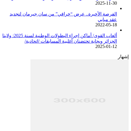
2025-11-30
الفرصة الأخيرة.. عرض “خرافي” من سان جيرمان لتجديد
عقد مبابي
2022-05-18
ألعاب القوى/ أماكن إجراء البطولات الوطنية لسنة 2025: ولايتا
الجزائر وبجاية تحتضنان أغلبية المسابقات /اتحادية/
2025-01-12
إشهار