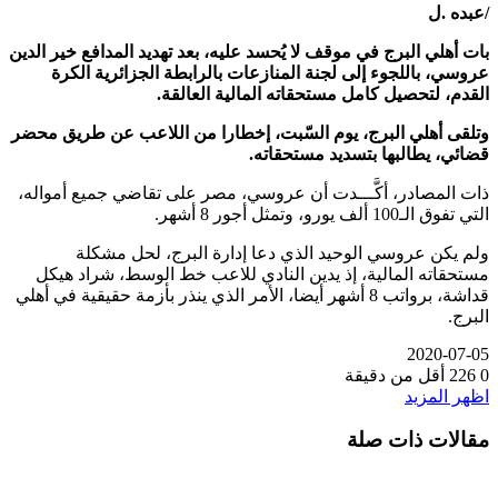
/عبده .ل
بات أهلي البرج في موقف لا يُحسد عليه، بعد تهديد المدافع خير الدين
عروسي، باللجوء إلى لجنة المنازعات بالرابطة الجزائرية الكرة
القدم، لتحصيل كامل مستحقاته المالية العالقة.
وتلقى أهلي البرج، يوم السّبت، إخطارا من اللاعب عن طريق محضر
قضائي، يطالبها بتسديد مستحقاته.
ذات المصادر، أكَّـــدت أن عروسي، مصر على تقاضي جميع أمواله،
التي تفوق الـ100 ألف يورو، وتمثل أجور 8 أشهر.
ولم يكن عروسي الوحيد الذي دعا إدارة البرج، لحل مشكلة
مستحقاته المالية، إذ يدين النادي للاعب خط الوسط، شراد هيكل
قداشة، برواتب 8 أشهر أيضا، الأمر الذي ينذر بأزمة حقيقية في أهلي
البرج.
2020-07-05
0
226
أقل من دقيقة
اظهر المزيد
مقالات ذات صلة