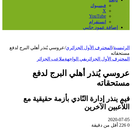
فيسبوك
‫X
‫YouTube
انستقرام
إضافة عمود جانبي
الرئيسية
/
المحترف الأول الجزائري
/
عروسي يُنذر أهلي البرج لدفع
مستحقاته
المحترف الأول الجزائري
في الواجهة
ملاعب الجزائر
عروسي يُنذر أهلي البرج لدفع
مستحقاته
فيم ينذر إدارة النّادي بأزمة حقيقية مع
اللاّعبين الآخرين
2020-07-05
0
226
أقل من دقيقة