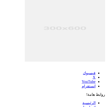
فيسبوك
‫X
‫YouTube
انستقرام
روابط هامة!
الرئيسية