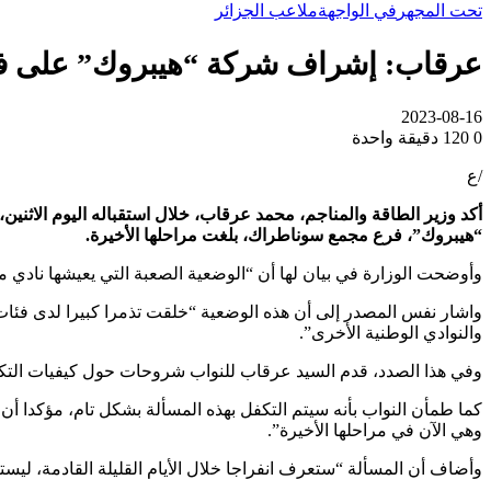
تحت المجهر
في الواجهة
ملاعب الجزائر
عرقاب: إشراف شركة “هيبروك” على فريق
2023-08-16
0
120
دقيقة واحدة
/ع
أكد وزير الطاقة والمناجم، محمد عرقاب، خلال استقباله اليوم الاثني
“هيبروك”، فرع مجمع سوناطراك، بلغت مراحلها الأخيرة.
وأوضحت الوزارة في بيان لها أن “الوضعية الصعبة التي يعيشها نادي م
واشار نفس المصدر إلى أن هذه الوضعية “خلقت تذمرا كبيرا لدى فئا
والنوادي الوطنية الأخرى”.
وفي هذا الصدد، قدم السيد عرقاب للنواب شروحات حول كيفيات التكفل 
كما طمأن النواب بأنه سيتم التكفل بهذه المسألة بشكل تام، مؤكدا
وهي الآن في مراحلها الأخيرة”.
وأضاف أن المسألة “ستعرف انفراجا خلال الأيام القليلة القادمة، ل