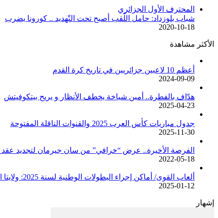
المحترف الأول الجزائري
شباب بلوزداد: حامل اللّقب أصبح تحت التّهديد .. كورونا يضرب
2020-10-18
الأكثر مشاهدة
أعظم 10 لاعبين جزائريين في تاريخ كرة القدم
2024-09-09
هدّاف بالفطرة.. أمين شياخة يخطف الأنظار و يريح بيتكوفيتش
2025-04-23
جدول مباريات كأس العرب 2025 والقنوات الناقلة المفتوحة
2025-11-30
الفرصة الأخيرة.. عرض “خرافي” من سان جيرمان لتجديد عقد م
2022-05-18
ألعاب القوى/ أماكن إجراء البطولات الوطنية لسنة 2025: ولايتا الجزائر وبجاية تحتضنان أغلبية المسابقات /اتحادية/
2025-01-12
إشهار