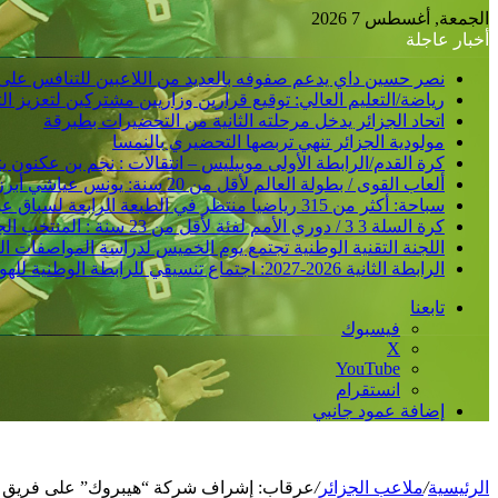
الجمعة, أغسطس 7 2026
أخبار عاجلة
نصر حسين داي يدعم صفوفه بالعديد من اللاعبين للتنافس على
رياضة/التعليم العالي: توقيع قرارين وزاريين مشتركين لتعزيز 
اتحاد الجزائر يدخل مرحلته الثانية من التحضيرات بطبرقة
مولودية الجزائر تنهي تربصها التحضيري بالنمسا
كرة القدم/الرابطة الأولى موبيليس – انتقالات : نجم بن عكنون
ألعاب القوى / بطولة العالم لأقل من 20 سنة: يونس عياشي أبرز الآمال الجزائرية للتتويج بميدالية عالمية
سباحة: أكثر من 315 رياضيا منتظر في الطبعة الرابعة لسباق عبور خليج الجزائر
كرة السلة 3 3 / دوري الأمم لفئة لأقل من 23 سنة : المنتخب الجزائري /ذكور/ يحقق فوزا ثانيا و يدعم مركزه في الصدارة
اللجنة التقنية الوطنية تجتمع يوم الخميس لدراسة المواصفات ا
الرابطة الثانية 2026-2027: اجتماع تنسيقي للرابطة الوطنية للهواة متبوع بسحب قرعة الرزنامة يوم الأحد المقبل
تابعنا
فيسبوك
‫X
‫YouTube
انستقرام
إضافة عمود جانبي
الرئيسية
/
ملاعب الجزائر
/
عرقاب: إشراف شركة “هيبروك” على فريق مول