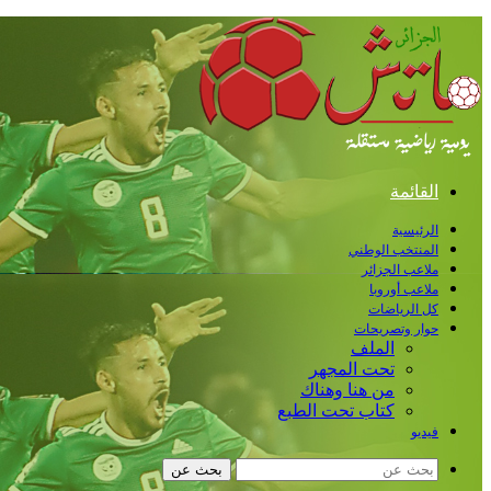
القائمة
الرئيسية
المنتخب الوطني
ملاعب الجزائر
ملاعب أوروبا
كل الرياضات
حوار وتصريحات
الملف
تحت المجهر
من هنا وهناك
كتاب تحت الطبع
فيديو
بحث عن