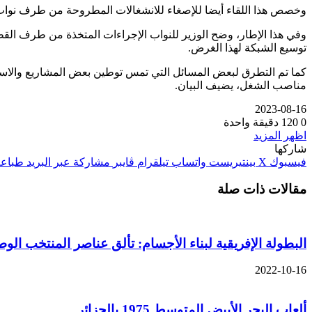
وخصص هذا اللقاء أيضا للإصغاء للانشغالات المطروحة من طرف نواب ا
وفي هذا الإطار، وضح الوزير للنواب الإجراءات المتخذة من طرف الق
توسيع الشبكة لهذا الغرض.
كما تم التطرق لبعض المسائل التي تمس توطين بعض المشاريع والاستثما
مناصب الشغل، يضيف البيان.
2023-08-16
0
120
دقيقة واحدة
اظهر المزيد
شاركها
فيسبوك
‫X
بينتيريست
واتساب
تيلقرام
ڤايبر
مشاركة عبر البريد
طباعة
مقالات ذات صلة
البطولة الإفريقية لبناء الأجسام: تألق عناصر المنتخب ا
2022-10-16
ألعاب البحر الأبيض المتوسط 1975 بالجزائر