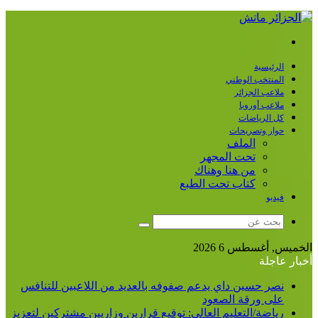
القائمة
الرئيسية
المنتخب الوطني
ملاعب الجزائر
ملاعب أوروبا
كل الرياضات
حوار وتصريحات
الملف
تحت المجهر
من هنا وهناك
كتاب تحت الطبع
فيديو
بحث
عن
الخميس, أغسطس 6 2026
أخبار عاجلة
نصر حسين داي يدعم صفوفه بالعديد من اللاعبين للتنافس
على ورقة الصعود
رياضة/التعليم العالي: توقيع قرارين وزاريين مشتركين لتعزيز