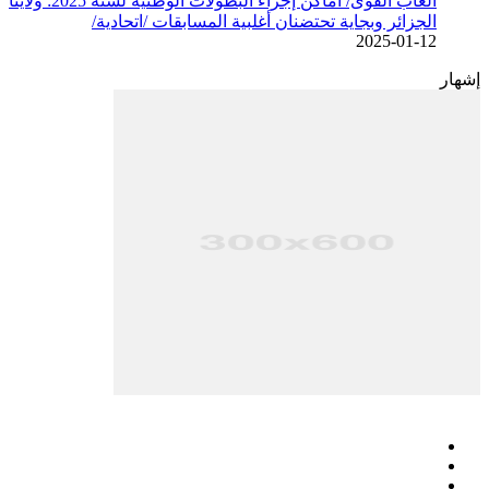
ألعاب القوى/ أماكن إجراء البطولات الوطنية لسنة 2025: ولايتا
الجزائر وبجاية تحتضنان أغلبية المسابقات /اتحادية/
2025-01-12
إشهار
فيسبوك
‫X
‫YouTube