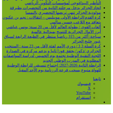
التأطير البيداغوجي لمؤسسات التكوين الرياضي
اتحاد الجزائر يدخل مرحلته الثانية من التحضيرات بطبرقة
مولودية الجزائر تنهي تربصها التحضيري بالنمسا
كرة القدم/الرابطة الأولى موبيليس – انتقالات : نجم بن عكنون
يتعاقد مع اللاعب حسين سالمي
ألعاب القوى / بطولة العالم لأقل من 20 سنة: يونس عياشي
أبرز الآمال الجزائرية للتتويج بميدالية عالمية
سباحة: أكثر من 315 رياضيا منتظر في الطبعة الرابعة لسباق
عبور خليج الجزائر
كرة السلة 3 3 / دوري الأمم لفئة لأقل من 23 سنة : المنتخب
الجزائري /ذكور/ يحقق فوزا ثانيا و يدعم مركزه في الصدارة
اللجنة التقنية الوطنية تجتمع يوم الخميس لدراسة المواصفات
المطلوبة في المدرب الوطني الجديد
الرابطة الثانية 2026-2027: اجتماع تنسيقي للرابطة الوطنية
للهواة متبوع بسحب قرعة الرزنامة يوم الأحد المقبل
تابعنا
فيسبوك
‫X
‫YouTube
انستقرام
إضافة
عمود
جانبي