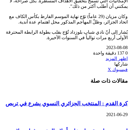
الإمكانيات التي تسمح بتحقيق الأهداف المسطرة. بكل صراحة، لا
يمكنني أن أطلب أكثر من ذلك”.
وكان مزيان (29 عاماً) توّج نهاية الموسم الفارط بكأس الكاف مع
اتحاد الجزائر، وظلّ المهاجم المذكور محل اهتمام عدة أندية.
يُشار إلى أنّ نادي شباب بلوزداد تُوّج بقلب بطولة الرابطة المحترفة
الأولى أربع مرات توالياً في السنوات الأخيرة.
2023-08-08
0
137
دقيقة واحدة
اظهر المزيد
شاركها
ڤايبر
طباعة
تيلقرام
واتساب
مشاركة
بينتيريست
فيسبوك
‫X
عبر
مقالات ذات صلة
البريد
كرة القدم : المنتخب الجزائري النسوي يشرع في تربص
2021-06-29