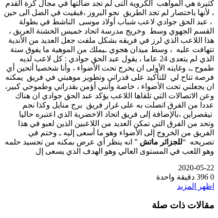
كثيرة هي المواهب الكروية التى لم تجد ضالتها في مجال كرة القدم
، لأنها باختصار لم تجد الطريق نحو البروز ،فبقيت في الضل الى حين
، عبد الحق جوادي لاعب شباب أولاد موسى الناشط في بطولة
القسم الجهوي وسط وخريج مدرسة اتحاد خميس الخشنة العريق ،
هذا اللاعب الذي لرز في فريقه بشكل ملفت جعل العديد من الأندية
تتهافت عليه ، وسط ميدان هجوي ـيملك من الموهية ما يفوق سنة
الذي لم يتعدى 24 عاما ، يقول عبد الحق جوادي : كل لاعب لديه
طموح ـ، وغايته الأولى ان يخرج تحت الأضواء ، وأنا شخصيا أتحين أي
فرصة تتاح لي للتأكيد على قدراتي وتطوير موهبتي في فريق يمكنه
ان يجعلني تحت الأضواء ، خاصة وأنني أؤمن بقدراتي وطموحي كبير،
وعن الاتصالات التي تلقاها اللاعب يؤكد عبد الحق جوادي ان هناك
عددا من الفرق اتصلت به على غرار فريق برج منايل وكذا نجم
تيقصراين ،بالإضافة إلى فريق اتحاد الاخضرية الذي اعتبره حاليا
وتحد من الفرق التي تمكن العديد من اللاعبين الذين لعبو في هذا
الفريق من الخروج إلى الأضواء وهو ما أسعى إليه ـ وختم في
تصريحه “
للجزائر ماتش
” انه ينظر أي عرض بمكنه من تجسيد حلمه
وهو اللعب في المستوى العالي وهو الهدف الذي يسعى إل
2020-05-22
0
396
دقيقة واحدة
اظهر المزيد
مقالات ذات صلة