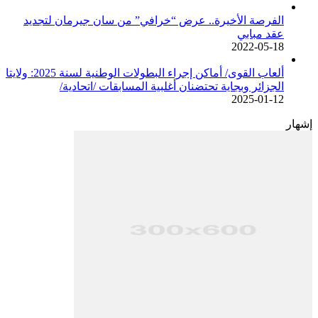
الفرصة الأخيرة.. عرض “خرافي” من سان جيرمان لتجديد
عقد مبابي
2022-05-18
ألعاب القوى/ أماكن إجراء البطولات الوطنية لسنة 2025: ولايتا
الجزائر وبجاية تحتضنان أغلبية المسابقات /اتحادية/
2025-01-12
إشهار