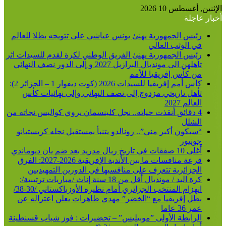
الإثنين, أغسطس 10 2026
أخبار عاجلة
رئيس الجمهورية يهنئ يونس عياشي على تتويجه بطلا للعالم
في الوثب العالي
رئيس الجمهورية يهنئ الفريق الوطني لكرة لقدم للسيدات اثر
تأهلهن الى مونديال البرازيل 2027 و إلى الدور نصف النهائي
من كأس إفريقيا للأمم
كأس أمم إفريقيا للسيدات 2026 (كوت ديفوار 1 – الجزائر 2):
تأهل تاريخي مزدوج إلى نصف النهائي وإلى نهائيات كأس
العالم 2027
4 دقائق أنقذت حياته.. نجل كلينسمان يروي كواليس نجاته من
الشلل
“سيكون أكبر مني”.. رونالدو يتنبأ بمستقبل نجله كريستيانو
جونيور
أغلى 10 صفقات في تاريخ ريال مدريد بعد ضم يان ديوماندي
قرعة منافسات ما بين الأندية الإفريقية 2026-2027: الفرق
الجزائرية تتعرف على منافسيها في الدورين التمهيديين
كرة اليد / مونديال أقل من 18 سنة إناث /مباريات ترتيبية/:
انهزام المنتخب الجزائري أمام نظيره الأوزباكستاني /30-38/
بطل إفريقيا مع “الخضر” مهدي طاهرات يعلن اعتزاله عن
عمر 36 عاما
الرابطة الأولى ”موبيليس” – تحضيرات : فوز شباب قسنطينة