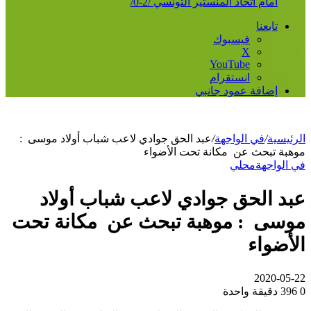
أمام اتحاد المنستير التونسي /2-0/
تابعنا
فيسبوك
‫X
‫YouTube
انستقرام
إضافة عمود جانبي
الرئيسية
/
في الواجهة
/
عبد الحق جوادي لاعب شباب أولاد موسى :
موهبة تبحث عن مكانة تحت الأضواء
في الواجهة
محلي
عبد الحق جوادي لاعب شباب أولاد
موسى : موهبة تبحث عن مكانة تحت
الأضواء
2020-05-22
0
396
دقيقة واحدة