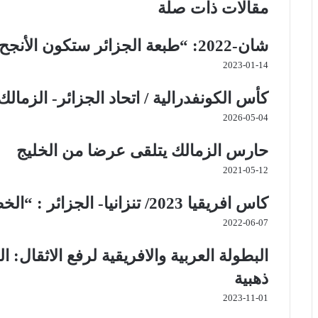
مقالات ذات صلة
ي
ا
ر
ر
ك
ة
ر
ا
ب
ة
ي
م
ع
شان-2022: “طبعة الجزائر ستكون الأنجح في التاريخ”
س
ب
2023-01-14
ت
ر
ا
ل
كأس الكونفدرالية / اتحاد الجزائر- الزما
ب
2026-05-04
ر
ي
حارس الزمالك يتلقى عرضا من الخليج
د
2021-05-12
كاس افريقيا 2023/ تنزانيا- الجزائر : “الخضر” بدار السلام بعد رحلة طويلة
2022-06-07
ذهبية
2023-11-01