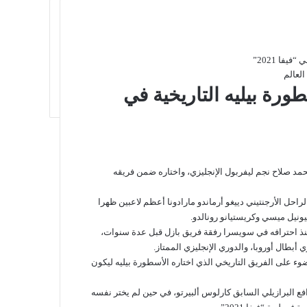
فا 2021”
لعالم
رة بيليه التاريخية في
مد صلاح نجم ليفربول الإنجليزي، واختاره ضمن فريقه
راحل الأرجنتيني دييغو أرماندو مارادونا أعظم لاعبين ظهرا
يونيل ميسي وكريستيانو رونالدو.
منذ احترافه في سويسرا رفقة فريق بازل قبل عدة سنوات،
أبطال أوروبا، والدوري الإنجليزي الممتاز.
ر الجاري، الضوء على الفريق التاريخي الذي اختاره الأسطورة بيليه ليكون
افع البرازيلي السابق كارلوس ألبيرتو، في حين لم يختر نفسه