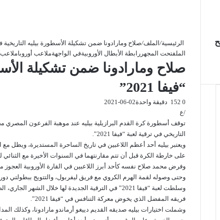
صح
الرئيسية
/
الملف
/
صلاح ومارادونا ضمن تشكيلة الأسطورة بيليه التاريخية في “في
الملف
تحت المجهر
رابطة الأبطال الأوروبية
في الواجهة
ملاعب أوروبا
ملاعب ا
صلاح ومارادونا ضمن تشكيلة الأسطو
“فيفا 2021”
0
152
دقيقة واحدة
2021-06-02
/ع
توقف أسطورة كرة القدم البرازيلية بيليه عند موهبة الفرعون المصري مح
التاريخي في ترقية لعبة “فيفا 2021”.
ويعتبر بيليه أحد أعظم اللاعبين في تاريخ الساحرة المستديرة، ويظل مع ال
على خارطة الكرة قبل أن تتم مقارنتهما في السنوات الأخيرة مع الثنائي ل
وفرض محمد صلاح نفسه كأحد أبرز اللاعبين في القارة الأوروبية العجوز 
وحتى وصوله لقمة الهرم الكروي مع فريق ليفربول، والتتويج ببطولتي دوري 
وسلطت لعبة “فيفا 2021” في الترقية الجديدة لها خلال الشه
فريقه المفضل الذي يخوض معركة التنافس في “فيفا 2021”.
وشملت اختيارات بيليه صديقه القديم دييغو أرماندو مارادونا، وكذلك المد