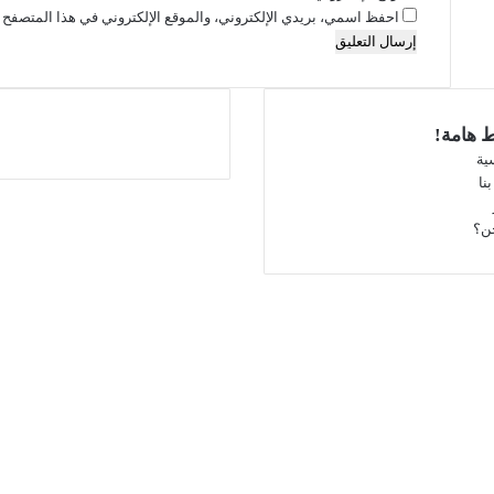
احفظ اسمي، بريدي الإلكتروني، والموقع الإلكتروني في هذا المتصفح ل
ط هامة!
ية
نا
فيسبوك
‫X
ن؟
‫YouTube
انستقرام