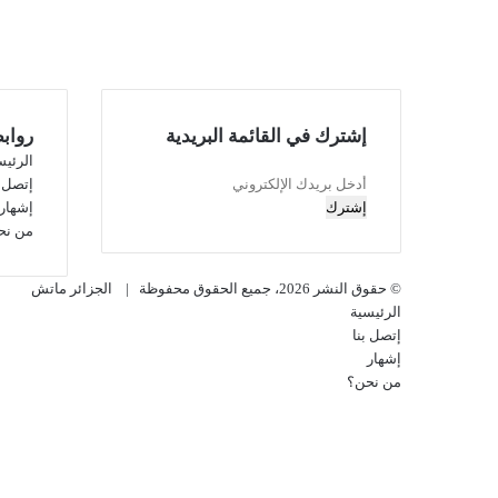
إشترك في القائمة البريدية
رواب
الرئيس
أدخل
إتصل ب
بريدك
إشهار
الإلكتروني
من نح
© حقوق النشر 2026، جميع الحقوق محفوظة |
الجزائر ماتش
الرئيسية
إتصل بنا
إشهار
من نحن؟
فيسبوك
‫X
‫YouTube
انستقرام