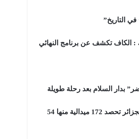
لك : الكاف تكشف عن برنامج النهائي
البطولة العربية والافريقية لرفع الاثقال: الجزائر تحصد 172 ميدالية منها 54