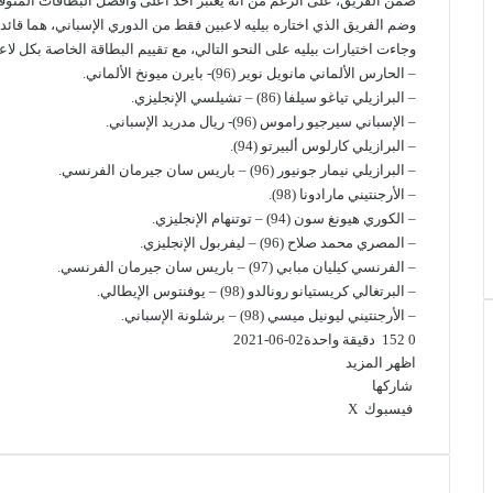
ضمن الفريق، على الرغم من أنه يعتبر أحد أعلى وأفضل البطاقات المتوفرة في 
وضم الفريق الذي اختاره بيليه لاعبين فقط من الدوري الإسباني، هما قائ
وجاءت اختيارات بيليه على النحو التالي، مع تقييم البطاقة الخاصة بكل لاعب 
– الحارس الألماني مانويل نوير (96)- بايرن ميونخ الألماني.
– البرازيلي تياغو سيلفا (86) – تشيلسي الإنجليزي.
– الإسباني سيرجيو راموس (96)- ريال مدريد الإسباني.
– البرازيلي كارلوس ألبيرتو (94).
– البرازيلي نيمار جونيور (96) – باريس سان جيرمان الفرنسي.
– الأرجنتيني مارادونا (98).
– الكوري هيونغ سون (94) – توتنهام الإنجليزي.
– المصري محمد صلاح (96) – ليفربول الإنجليزي.
– الفرنسي كيليان مبابي (97) – باريس سان جيرمان الفرنسي.
– البرتغالي كريستيانو رونالدو (98) – يوفنتوس الإيطالي.
– الأرجنتيني ليونيل ميسي (98) – برشلونة الإسباني.
0
152
دقيقة واحدة
2021-06-02
اظهر المزيد
شاركها
فيسبوك
‫X
ب
و
ت
ڤ
م
ط
ي
ا
ي
ا
ب
ش
ن
ت
ل
ي
ا
ا
ت
ق
ب
س
ر
ع