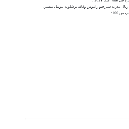
لعبة “فيفا 2021”.
د ريال مدريد سيرجيو راموس وقائد برشلونة ليونيل ميسي.
من 100: