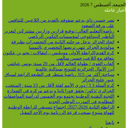
الجمعة, أغسطس 7 2026
أخبار عاجلة
نصر حسين داي يدعم صفوفه بالعديد من اللاعبين للتنافس
على ورقة الصعود
رياضة/التعليم العالي: توقيع قرارين وزاريين مشتركين لتعزيز
التأطير البيداغوجي لمؤسسات التكوين الرياضي
اتحاد الجزائر يدخل مرحلته الثانية من التحضيرات بطبرقة
مولودية الجزائر تنهي تربصها التحضيري بالنمسا
كرة القدم/الرابطة الأولى موبيليس – انتقالات : نجم بن عكنون
يتعاقد مع اللاعب حسين سالمي
ألعاب القوى / بطولة العالم لأقل من 20 سنة: يونس عياشي
أبرز الآمال الجزائرية للتتويج بميدالية عالمية
سباحة: أكثر من 315 رياضيا منتظر في الطبعة الرابعة لسباق
عبور خليج الجزائر
كرة السلة 3 3 / دوري الأمم لفئة لأقل من 23 سنة : المنتخب
الجزائري /ذكور/ يحقق فوزا ثانيا و يدعم مركزه في الصدارة
اللجنة التقنية الوطنية تجتمع يوم الخميس لدراسة المواصفات
المطلوبة في المدرب الوطني الجديد
الرابطة الثانية 2026-2027: اجتماع تنسيقي للرابطة الوطنية
للهواة متبوع بسحب قرعة الرزنامة يوم الأحد المقبل
تابعنا
فيسبوك