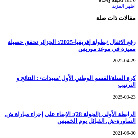
0
182
دقيقة واحدة
اظهر المزيد
مقالات ذات صلة
رفع الاثقال /بطولة إفريقيا-2025/: الجزائر تحقق حصيلة
مميزة في موعد موريس
2025-04-29
كرة السلة/القسم الوطني الأول /سيدات/ : النتائج و
الترتيب
2025-03-23
الرابطة الأولى (الجولة 28): الإبقاء على إجراء مباراة ش.
الساورة-ش. القبائل يوم الخميس
2021-06-30