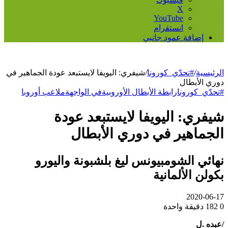
‫X
‫YouTube
انستقرام
إضافة عمود جانبي
الرئيسية
/
#تحدّي_كورونا
/
شيفري: اليويفا لايستبعد عودة الجماهير في
دوري الأبطال
#تحدّي_كورونا
رابطة الأبطال الأوروبية
في الواجهة
ملاعب أوروبا
شيفري: اليويفا لايستبعد عودة
الجماهير في دوري الأبطال
نهائي الشومبيونس ليغ بلشبونة واليورو
بكولن الألمانية
2020-06-17
0
182
دقيقة واحدة
/عبده .ل