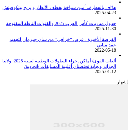
هدّاف بالفطرة.. أمين شياخة يخطف الأنظار و يريح بيتكوفيتش
2025-04-23
جدول مباريات كأس العرب 2025 والقنوات الناقلة المفتوحة
2025-11-30
الفرصة الأخيرة.. عرض “خرافي” من سان جيرمان لتجديد
عقد مبابي
2022-05-18
ألعاب القوى/ أماكن إجراء البطولات الوطنية لسنة 2025: ولايتا
الجزائر وبجاية تحتضنان أغلبية المسابقات /اتحادية/
2025-01-12
إشهار