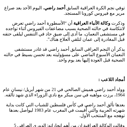
توفي نجم الكرة العراقية السابق
أحمد راضي
، اليوم الأحد بعد صراع
مرير مع فيروس كورونا المستجد.
وذكرت
وكالة الأنباء العراقية
أن “الأسطورة أحمد راضي تعرض
لانتكاسة في حالته الصحية بسبب مضاعفات الفيروس أثناء تواجده
في مستشفى النعمان، ما أدى إلى ضيق حاد في التنفس ليلقى حتفه
قبل المغادرة إلى عمان لتلقي العلاج هناك”.
يذكر أن النجم العراقي السابق أحمد راضي قد غادر مستشفى
النعمان الأسبوع الماضي على مسؤوليته بعد تحسن بسيط في حالته
الصحية قبل العودة إليها بعد يوم واحد.
أمجاد اللاعب :
وولد أحمد راضي هميش الصالحي في 21 من شهر أبريل/ نيسان عام
1964، برزت مواهبه في سن مبكر مع نادي الزوراء الذي شهد تألقه.
بعدها تألق أحمد راضي في كأس فلسطين للشباب التي كانت بداية
شهرته العربية والتي أُقيمت في المغرب عام 1983 ليواصل بعدها
توهجه مع المنتخب الأول.
وقالت الوكالة العراقية إن من أهم إنجازاته: الدوري العراقي 5