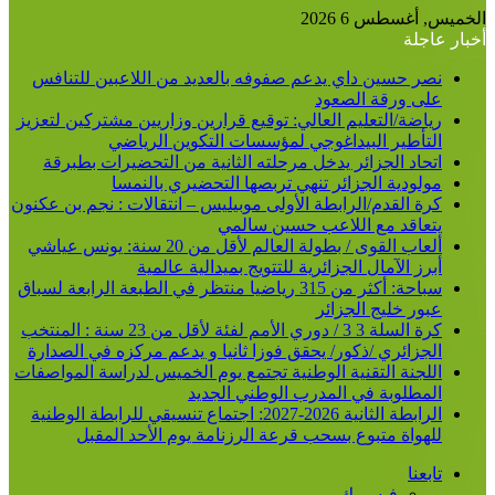
الخميس, أغسطس 6 2026
أخبار عاجلة
نصر حسين داي يدعم صفوفه بالعديد من اللاعبين للتنافس
على ورقة الصعود
رياضة/التعليم العالي: توقيع قرارين وزاريين مشتركين لتعزيز
التأطير البيداغوجي لمؤسسات التكوين الرياضي
اتحاد الجزائر يدخل مرحلته الثانية من التحضيرات بطبرقة
مولودية الجزائر تنهي تربصها التحضيري بالنمسا
كرة القدم/الرابطة الأولى موبيليس – انتقالات : نجم بن عكنون
يتعاقد مع اللاعب حسين سالمي
ألعاب القوى / بطولة العالم لأقل من 20 سنة: يونس عياشي
أبرز الآمال الجزائرية للتتويج بميدالية عالمية
سباحة: أكثر من 315 رياضيا منتظر في الطبعة الرابعة لسباق
عبور خليج الجزائر
كرة السلة 3 3 / دوري الأمم لفئة لأقل من 23 سنة : المنتخب
الجزائري /ذكور/ يحقق فوزا ثانيا و يدعم مركزه في الصدارة
اللجنة التقنية الوطنية تجتمع يوم الخميس لدراسة المواصفات
المطلوبة في المدرب الوطني الجديد
الرابطة الثانية 2026-2027: اجتماع تنسيقي للرابطة الوطنية
للهواة متبوع بسحب قرعة الرزنامة يوم الأحد المقبل
تابعنا
فيسبوك