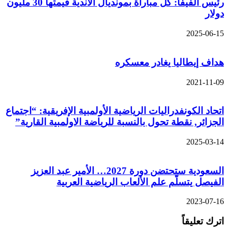
رئيس الفيفا: كل مباراة بمونديال الأندية قيمتها 30 مليون
دولار
2025-06-15
هداف إيطاليا يغادر معسكره
2021-11-09
اتحاد الكونفدراليات الرياضية الأولمبية الإفريقية: “اجتماع
الجزائر, نقطة تحول بالنسبة للرياضة الاولمبية القارية”
2025-03-14
السعودية ستحتضن دورة 2027… الأمير عبد العزيز
الفيصل يتسلّم علم الألعاب الرياضية العربية
2023-07-16
اترك تعليقاً