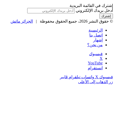
إشترك في القائمة البريدية
أدخل بريدك الإلكتروني
© حقوق النشر 2026، جميع الحقوق محفوظة |
الجزائر ماتش
الرئيسية
إتصل بنا
إشهار
من نحن؟
فيسبوك
‫X
‫YouTube
انستقرام
فيسبوك
‫X
واتساب
تيلقرام
ڤايبر
زر الذهاب إلى الأعلى