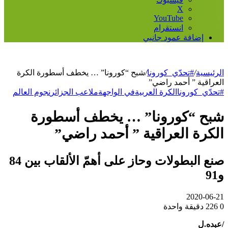
‫X
‫YouTube
انستقرام
إضافة عمود جانبي
الرئيسية
/
#تحدّي_كورونا
/
شبح “كورونا” … يخطف أسطورة الكرة
العراقية ” أحمد راضي”
#تحدّي_كورونا
الكرة العربية
في الواجهة
ملاعب الجزائر
نجوم العالم
شبح “كورونا” … يخطف أسطورة
الكرة العراقية ” أحمد راضي”
صنع البطولات وحاز على أهمّ الألقاب بين 84
و91
2020-06-21
0
226
دقيقة واحدة
/عبده.ل