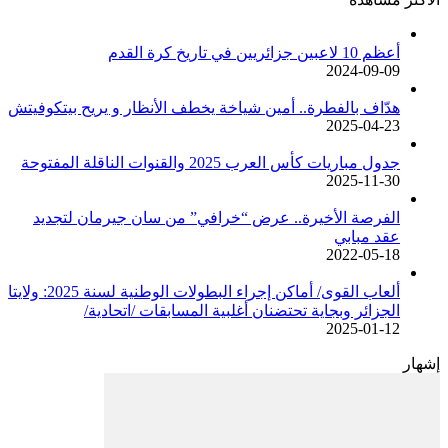
أعظم 10 لاعبين جزائريين في تاريخ كرة القدم
2024-09-09
هدّاف بالفطرة.. أمين شياخة يخطف الأنظار و يريح بيتكوفيتش
2025-04-23
جدول مباريات كأس العرب 2025 والقنوات الناقلة المفتوحة
2025-11-30
الفرصة الأخيرة.. عرض “خرافي” من سان جيرمان لتجديد
عقد مبابي
2022-05-18
ألعاب القوى/ أماكن إجراء البطولات الوطنية لسنة 2025: ولايتا
الجزائر وبجاية تحتضنان أغلبية المسابقات /اتحادية/
2025-01-12
إشهار