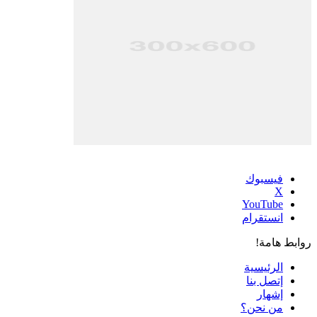
فيسبوك
‫X
‫YouTube
انستقرام
روابط هامة!
الرئيسية
إتصل بنا
إشهار
من نحن؟