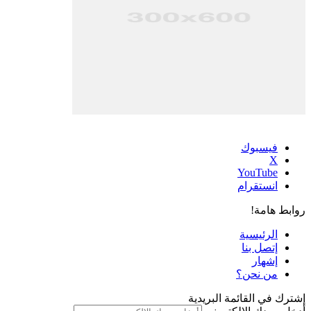
فيسبوك
‫X
‫YouTube
انستقرام
روابط هامة!
الرئيسية
إتصل بنا
إشهار
من نحن؟
إشترك في القائمة البريدية