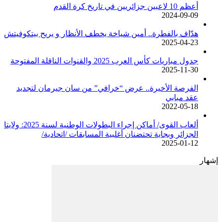
أعظم 10 لاعبين جزائريين في تاريخ كرة القدم
2024-09-09
هدّاف بالفطرة.. أمين شياخة يخطف الأنظار و يريح بيتكوفيتش
2025-04-23
جدول مباريات كأس العرب 2025 والقنوات الناقلة المفتوحة
2025-11-30
الفرصة الأخيرة.. عرض “خرافي” من سان جيرمان لتجديد
عقد مبابي
2022-05-18
ألعاب القوى/ أماكن إجراء البطولات الوطنية لسنة 2025: ولايتا
الجزائر وبجاية تحتضنان أغلبية المسابقات /اتحادية/
2025-01-12
إشهار