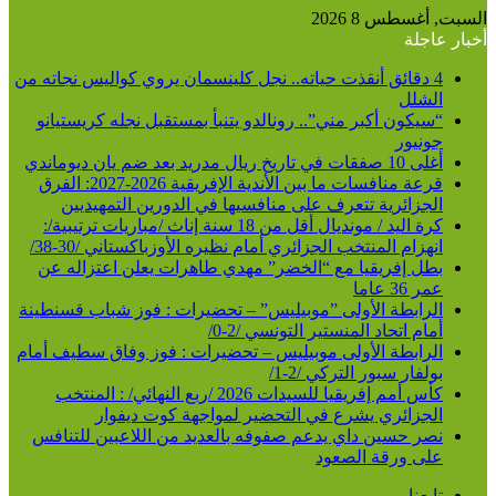
السبت, أغسطس 8 2026
أخبار عاجلة
4 دقائق أنقذت حياته.. نجل كلينسمان يروي كواليس نجاته من
الشلل
“سيكون أكبر مني”.. رونالدو يتنبأ بمستقبل نجله كريستيانو
جونيور
أغلى 10 صفقات في تاريخ ريال مدريد بعد ضم يان ديوماندي
قرعة منافسات ما بين الأندية الإفريقية 2026-2027: الفرق
الجزائرية تتعرف على منافسيها في الدورين التمهيديين
كرة اليد / مونديال أقل من 18 سنة إناث /مباريات ترتيبية/:
انهزام المنتخب الجزائري أمام نظيره الأوزباكستاني /30-38/
بطل إفريقيا مع “الخضر” مهدي طاهرات يعلن اعتزاله عن
عمر 36 عاما
الرابطة الأولى ”موبيليس” – تحضيرات : فوز شباب قسنطينة
أمام اتحاد المنستير التونسي /2-0/
الرابطة الأولى موبيليس – تحضيرات : فوز وفاق سطيف أمام
بولفار سبور التركي /2-1/
كأس أمم إفريقيا للسيدات 2026 /ربع النهائي/ : المنتخب
الجزائري يشرع في التحضير لمواجهة كوت ديفوار
نصر حسين داي يدعم صفوفه بالعديد من اللاعبين للتنافس
على ورقة الصعود
تابعنا