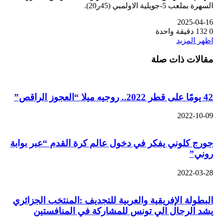
السهرة بملعب 5-جويلية الاولمبي (45ر20).
2025-04-16
0
132
دقيقة واحدة
اظهر المزيد
مقالات ذات صلة
42 يومًا على قطر 2022.. روجيه ميلا “العجوز الراقص”
2022-10-09
جورج كلوني يفكر في دخول عالم كرة القدم “عبر بوابة
روني”
2022-03-28
البطولة الإفريقية والعربية للتجديف :المنتخب الجزائري
يشد الرحال الي تونس للمشاركة في المنافستين