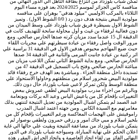
تمكن شباب بلوزداد من انتزاع بطاقة التأهل الي الدور النهائي من
منافسة كاس الجزائر لموسم 2024/2025 بعد فوزه مساء اليوم
الثلاثاء بالمركب الاولمبي “ميلود هدفي” بوهران على منافسه
مولودية البيض بنتيجة هدف دون رد ( 0/0 الشوط الاول) . وتميز
الشوط الاول بسيطرة فريق شباب بلوزداد على وسط الميدان من
دون فعالية لرفقاء بن غيث و أول محاولة سانحة للتهديف كانت في
الدقيقة ال 15 عندما سدد مزيان كرته صدها الحارس صالحي. ومع
مرور الوقت واصل رفقاء بن عيادة سيطرتهم علي مجريات اللقاء
حيث ضيع المهاجم محيوص هدفين الاول في الدقيقة 31 براسية علي
اثر ركنية بن عيادة جانبت المرمى والثانية في الدقيقة 34 صدها
الحارس صالحي. ومع بداية الشوط الثاني تمكن اللاعب مزيان من
مباغتة الحارس صالحي وفتح باب التسجيل في الدقيقة 47 من
تسديدة داخل منطقة الجزاء . ومباشرة بعد الهدف خرج رفقاء قائد
مولودية البيض شحرور اسلام من منطقتهم وحاولوا الاستحواذ علي
منطقة الوسط ولكن تمركز لاعبي شباب بلوزداد حال دون ذلك.
وبالرغم من اجراء مدرب مولودية البيض لطفي عمروش ببعض
التغييرات بإقحام كل من ياعيش الياس وعبد اله بركات وبونعامة
عبد الصمد لم يتمكن اشبال المولودية من تعديل النتيجة لتنتهي بذلك
مغامرتهم مع السيدة الكاس. ومن جهته اعتمد اشبال المدرب
راموفيتش على الهجمات المعاكسة ورغم التغييرات بإقحام كل من
بلخير اسلام و مبي جاك امور و رزقي حمرون ولطفي بوصوار لم
يتمكن شباب بلوزداد من مضاعفة النتيجة وبقيت علي حالها الي غاية
اعلان الحكم علي نهاية المباراة. وسيواجه شباب بلوزداد في الدور
النهائي الفائز من لقاء اتحاد العاصمة و واتحاد الحراش المقرر هذه