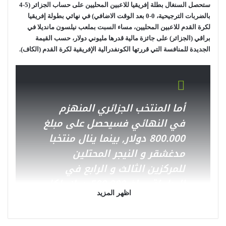
ستحصل السنغال بطلة إفريقيا للاعبين المحليين على حساب الجزائر (5-4
بالضربات الترجيحية، 0-0 بعد الوقت الاضافي) في نهائي بطولة إفريقيا
لكرة القدم للاعبين المحليين، مساء السبت بملعب نيلسون مانديلا في
براقي (الجزائر) على جائزة مالية قدرها مليوني دولار، حسب القيمة
الجديدة للمنافسة التي قررتها الكونفدرالية الإفريقية لكرة القدم (الكاف).
أما المنتخب الجزائري المنهزم
في النهائي فسيحصل على مبلغ
800.000 دولار, بينما ينال منتخبا
مدغشقر و النيجر المحتلين
للمركزين الثالث و الرابع في
البطولة مبلغ 500.000 دولار لكل
اظهر المزيد
منهما.