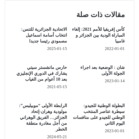
و تحصل المنتخبات الأربعة التي أقصيت في الدور ربع النهائي على 400 ألف
مقالات ذات صلة
دولار لكل منها. أما المنتخبان اللذين احتلا المركز الثاني في المجموعات
المكونة من ثلاثة فرق, فيحصلان على مكافأة ب 300 ألف دولار لكل منهما
وهو نفس المبلغ الذي تحصل عليه البلدان التي تحتل المركز الثالث في
كأس إفريقيا للأمم 2021: إلغاء
الاتحادية الجزائرية للتنس:
مجموعات من أربعة فرق.
المباراة الودية بين الجزائر و
انتخاب أسامة اسماعيل
غامبيا
مصمودي رئيسا جديدا
أما المنتخبات التي تم تصنيفها في جميع المجموعات, ستحصل على جائزة
مالية تقدر ب 200 ألف دولار لكل منتخب.
2025-01-15
2022-01-01
للتذكير, أعلنت الكاف عن زيادة معتبرة قدرها 60 بالمائة في حصة المتوج
بلقب الشان-2022.
شان : الوضعية بعد اجراء
حارس مانشستر سيتي
و يقدر المبلغ الإجمالي للجوائز ب 7.900.000 دولار مقابل 5.450.000 دولار
الجولة الأولى
يشارك في الدوري الإنجليزي
في المجموع بالنسبة للمنتخبات المشاركة في الدورة السابقة.
بعد 10 أعوام من الغياب
2023-01-14
2021-05-15
البطولة الوطنية للجيدو:
الرابطة الأولى “موبيليس”:
سيطرة عناصر المنتخب
مولودية وهران-إتحاد
الوطني للجيدو على منافسات
الجزائر… الفريق الوهراني
اليوم الثاني
من أجل مغادرة منطقة
الخطر
2023-01-01
2024-05-21