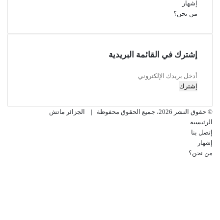
إشهار
من نحن؟
إشترك في القائمة البريدية
أدخل
بريدك
الإلكتروني
© حقوق النشر 2026، جميع الحقوق محفوظة |
الجزائر ماتش
الرئيسية
إتصل بنا
إشهار
من نحن؟
فيسبوك
‫X
‫YouTube
انستقرام