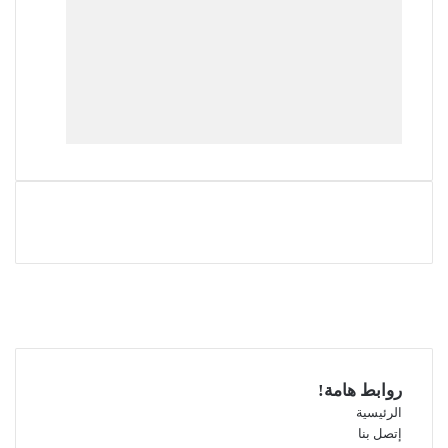
فيسبوك
‫X
‫YouTube
انستقرام
روابط هامة!
الرئيسية
إتصل بنا