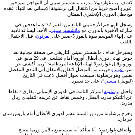
كشف بيب غوارديولا مدرب مانشستر سيتي أن المهاجم سيرخيو
أغويرو أصبح قريبا من الانتقال إلى برشلونة الإسباني بعد انتهاء عقده
مع بطل الدوري الإنجليزي الممتاز.
وسجل المهاجم الأرجنتيني البالغ من العمر 32 عاما هدفين في
مباراته الأخيرة بالدوري مع
مانشستر سيتي
، الأحد، ليساعد ناديه
على إنهاء الموسم بقوة بالفوز 5-صفر على
إيفرتون
، قبل الاحتفال
باللقب.
وسيرحل هداف مانشستر سيتي التاريخي في صفقة مجانية بعد
خوض نهائي دوري أبطال أوروبا أمام تشلسي في 29 مايو، في
بورتو.وقال غوارديولا لهيئة الإذاعة البريطانية: “ربما أكشف عن
سر.
أغويرو
قريب من التوصل لاتفاق بالانتقال إلى النادي المفضل
لقلبي وهو برشلونة. سيلعب بجوار أفضل لاعب في التاريخ
(ليونيل)
ميسي
“، على حد تعبيره.
واحتل
برشلونة
المركز الثالث في الدوري الإسباني، بفارق 7 نقاط
عن أتلتيكو مدريد البطل، وخمس نقاط عن غريمه التقليدي ريال
مدريد.
وخرج برشلونة من دور الستة عشر لدوري الأبطال أمام باريس سان
جرمان.
وأضاف غوارديولا “أنا متأكد أنه سيستمتع بالأمر. وربما يصبح