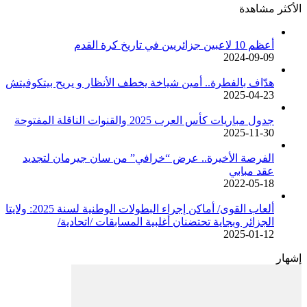
الأكثر مشاهدة
أعظم 10 لاعبين جزائريين في تاريخ كرة القدم
2024-09-09
هدّاف بالفطرة.. أمين شياخة يخطف الأنظار و يريح بيتكوفيتش
2025-04-23
جدول مباريات كأس العرب 2025 والقنوات الناقلة المفتوحة
2025-11-30
الفرصة الأخيرة.. عرض “خرافي” من سان جيرمان لتجديد
عقد مبابي
2022-05-18
ألعاب القوى/ أماكن إجراء البطولات الوطنية لسنة 2025: ولايتا
الجزائر وبجاية تحتضنان أغلبية المسابقات /اتحادية/
2025-01-12
إشهار