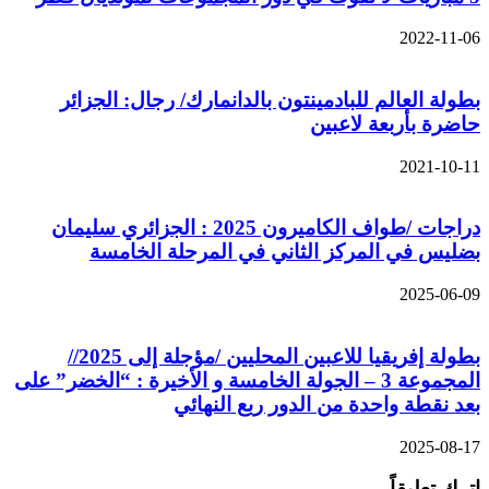
2022-11-06
بطولة العالم للبادمينتون بالدانمارك/ رجال: الجزائر
حاضرة بأربعة لاعبين
2021-10-11
دراجات /طواف الكاميرون 2025 : الجزائري سليمان
بضليس في المركز الثاني في المرحلة الخامسة
2025-06-09
بطولة إفريقيا للاعبين المحليين /مؤجلة إلى 2025//
المجموعة 3 – الجولة الخامسة و الأخيرة : “الخضر” على
بعد نقطة واحدة من الدور ربع النهائي
2025-08-17
اترك تعليقاً