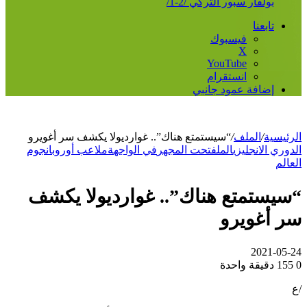
بولفار سبور التركي /2-1/
تابعنا
فيسبوك
‫X
‫YouTube
انستقرام
إضافة عمود جانبي
الرئيسية
/
الملف
/
“سيستمتع هناك”.. غوارديولا يكشف سر أغويرو
الدوري الانجليزي
الملف
تحت المجهر
في الواجهة
ملاعب أوروبا
نجوم
العالم
“سيستمتع هناك”.. غوارديولا يكشف
سر أغويرو
2021-05-24
0
155
دقيقة واحدة
/ع