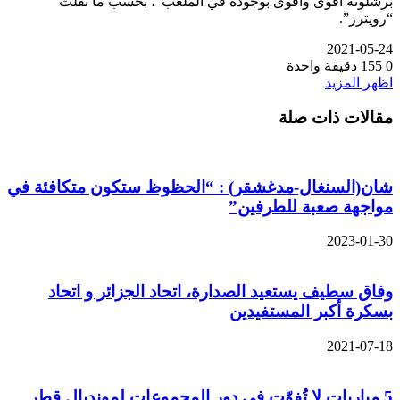
برشلونة أقوى وأقوى بوجوده في الملعب”، بحسب ما نقلت
“رويترز”.
2021-05-24
0
155
دقيقة واحدة
اظهر المزيد
مقالات ذات صلة
شان(السنغال-مدغشقر) : “الحظوظ ستكون متكافئة في
مواجهة صعبة للطرفين”
2023-01-30
وفاق سطيف يستعيد الصدارة، اتحاد الجزائر و اتحاد
بسكرة أكبر المستفيدين
2021-07-18
5 مباريات لا تُفوّت في دور المجموعات لمونديال قطر