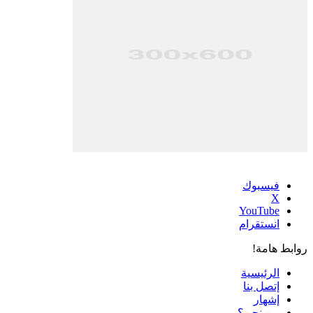
فيسبوك
‫X
‫YouTube
انستقرام
روابط هامة!
الرئيسية
إتصل بنا
إشهار
من نحن؟