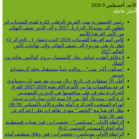
الأحد, أغسطس 9 2026
أخبار عاجلة
رئيس الجمهورية يهنئ الفريق الوطني لكرة لقدم للسيدات اثر
تأهلهن الى مونديال البرازيل 2027 و إلى الدور نصف النهائي
من كأس إفريقيا للأمم
كأس أمم إفريقيا للسيدات 2026 (كوت ديفوار 1 – الجزائر 2):
تأهل تاريخي مزدوج إلى نصف النهائي وإلى نهائيات كأس
العالم 2027
4 دقائق أنقذت حياته.. نجل كلينسمان يروي كواليس نجاته من
الشلل
“سيكون أكبر مني”.. رونالدو يتنبأ بمستقبل نجله كريستيانو
جونيور
أغلى 10 صفقات في تاريخ ريال مدريد بعد ضم يان ديوماندي
قرعة منافسات ما بين الأندية الإفريقية 2026-2027: الفرق
الجزائرية تتعرف على منافسيها في الدورين التمهيديين
كرة اليد / مونديال أقل من 18 سنة إناث /مباريات ترتيبية/:
انهزام المنتخب الجزائري أمام نظيره الأوزباكستاني /30-38/
بطل إفريقيا مع “الخضر” مهدي طاهرات يعلن اعتزاله عن
عمر 36 عاما
الرابطة الأولى ”موبيليس” – تحضيرات : فوز شباب قسنطينة
أمام اتحاد المنستير التونسي /2-0/
الرابطة الأولى موبيليس – تحضيرات : فوز وفاق سطيف أمام