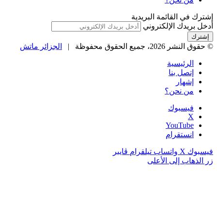
إشترك في القائمة البريدية
أدخل بريدك الإلكتروني
© حقوق النشر 2026، جميع الحقوق محفوظة |
الجزائر ماتش
الرئيسية
إتصل بنا
إشهار
من نحن؟
فيسبوك
‫X
‫YouTube
انستقرام
فيسبوك
‫X
واتساب
تيلقرام
ڤايبر
زر الذهاب إلى الأعلى