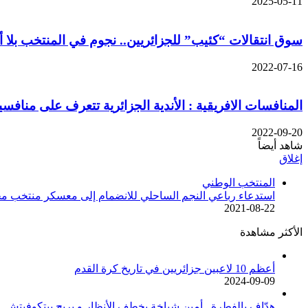
2025-05-11
سوق انتقالات “كئيب” للجزائريين.. نجوم في المنتخب بلا أن
2022-07-16
المنافسات الافريقية : الأندية الجزائرية تتعرف على منافسي
2022-09-20
شاهد أيضاً
إغلاق
المنتخب الوطني
استدعاء رباعي النجم الساحلي للانضمام إلى معسكر منتخب مح
2021-08-22
الأكثر مشاهدة
أعظم 10 لاعبين جزائريين في تاريخ كرة القدم
2024-09-09
هدّاف بالفطرة.. أمين شياخة يخطف الأنظار و يريح بيتكوفيتش