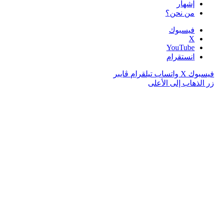
إشهار
من نحن؟
فيسبوك
‫X
‫YouTube
انستقرام
فيسبوك
‫X
واتساب
تيلقرام
ڤايبر
زر الذهاب إلى الأعلى