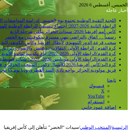
الخميس, أغسطس 6 2026
أخبار عاجلة
اللجنة التقنية الوطنية تجتمع يوم الخميس لدراسة المواصفات ا
الرابطة الثانية 2026-2027: اجتماع تنسيقي للرابطة الوطنية للهواة متبوع بسحب قرعة الرزنامة يوم الأحد المقبل
كأس أمم إفريقيا 2026: سيدات الجزائر يبلغن مرحلة الرُبع
رسمياً … اتفاق بالتراضي ينهي مسيرة بيتكوفيتش مع الخضر
سحب قرعة الدور التمهيدي لأبطال إفريقيا وكأس الكونفدرالية 
كرة القدم / الرابطة الأولى /انتقالات/: دعيبش والإيفواري ترا ب
كرة القدم/الرابطة الأولى 2026-2027: أيام تكوينية لفائدة الأندية المحترفة بمبادرة من اللجنة الفدرالية للتحكيم
كرة القدم/الرابطة الأولى موبيليس 2026- 2027 : شباب قسنطينة يواصل تحضيراته بتونس في ظروف “جيدة” /النادي/
كرة اليد/كأس أفريقيا-2026 للأشبال ذكور : المنتخب الجزائري في الوعاء الثاني تحسبا لإجراء القرعة
فريق مولودية الجزائر يواجه نادي السد القطري وديا يوم 15 أوت بالدوحة
تابعنا
فيسبوك
‫X
‫YouTube
انستقرام
إضافة عمود جانبي
الرئيسية
/
المنتخب الوطني
/
سيدات “الخضر” تتأهلن إلى كأس إفريقيا