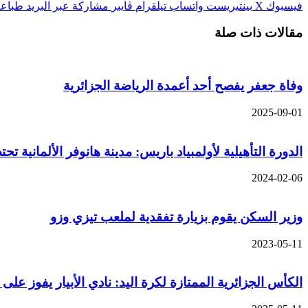
فيسبوك
‫X
بينتيريست
واتساب
تيلقرام
ڤايبر
مشاركة عبر البريد
طباعة
مقالات ذات صلة
وفاة جعفر يفصح أحد أعمدة الرياضة الجزائرية
2025-09-01
الدورة التأهيلية لأولمبياد باريس: مدينة هانوفر الألمانية 
2024-02-06
وزير السكن يقوم بزيارة تفقدية لملعب تيزي وزو
2023-05-11
الكأس الجزائرية الممتازة لكرة اليد: نادي الأبيار يفوز على نادي بومرداس (6