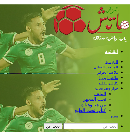
القائمة
الرئيسية
المنتخب الوطني
ملاعب الجزائر
ملاعب أوروبا
كل الرياضات
حوار وتصريحات
الملف
تحت المجهر
من هنا وهناك
كتاب تحت الطبع
فيديو
بحث عن