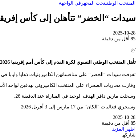
المنتخب الوطني
تحت المجهر
في الواجهة
سيدات “الخضر” تتأهلن إلى كأس إفريقي
2025-10-28
85
أقل من دقيقة
/ع
تأهل المنتخب الوطني النسوي لكرة القدم إلى كأس أمم إفريقيا 2026 على حساب منتخب الكاميرون.
تفوقت سيدات “الخضر” على منافساتهن الكاميرونيات ذهابا وايابا في ا
وفازت محاربات الصحراء على المنتخب الكاميروني بهدفين لواحد الأسب
وسجلت مارين دافر الهدف الوحيد في المباراة عند الدقيقة 26.
وستجري فعاليات “الكان” من 17 مارس إلى 3 أفريل 2026
2025-10-28
85
أقل من دقيقة
اظهر المزيد
شاركها