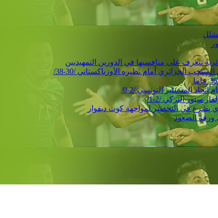
ور
حاد المنستير التونسي /2-0/
 سبور التركي /2-1/
 ورقة الصعود