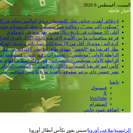
السبت, أغسطس 8 2026
أخبار عاجلة
4 دقائق أنقذت حياته.. نجل كلينسمان يروي كواليس نجاته من الشلل
“سيكون أكبر مني”.. رونالدو يتنبأ بمستقبل نجله كريستيانو جوني
أغلى 10 صفقات في تاريخ ريال مدريد بعد ضم يان ديوماندي
قرعة منافسات ما بين الأندية الإفريقية 2026-2027: الفرق الجزائرية تتعرف على منافسيها في الدورين التمهيديين
كرة اليد / مونديال أقل من 18 سنة إناث /مباريات ترتيبية/: انهزام المنتخب الجزائري أمام نظيره الأوزباكستاني /30-38/
بطل إفريقيا مع “الخضر” مهدي طاهرات يعلن اعتزاله عن عمر 36 عاما
الرابطة الأولى ”موبيليس” – تحضيرات : فوز شباب قسنطينة أمام ات
الرابطة الأولى موبيليس – تحضيرات : فوز وفاق سطيف أمام بولفار
كأس أمم إفريقيا للسيدات 2026 /ربع النهائي/ : المنتخب الجزائري يشرع في التحضير لمواجهة كوت ديفوار
نصر حسين داي يدعم صفوفه بالعديد من اللاعبين للتنافس على
تابعنا
فيسبوك
‫X
‫YouTube
انستقرام
إضافة عمود جانبي
الرئيسية
/
ملاعب أوروبا
/
سيتي يفوز بكأس أبطال أوروبا