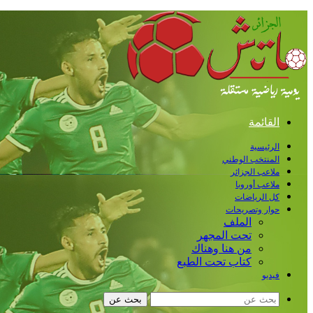
القائمة
الرئيسية
المنتخب الوطني
ملاعب الجزائر
ملاعب أوروبا
كل الرياضات
حوار وتصريحات
الملف
تحت المجهر
من هنا وهناك
كتاب تحت الطبع
فيديو
بحث عن