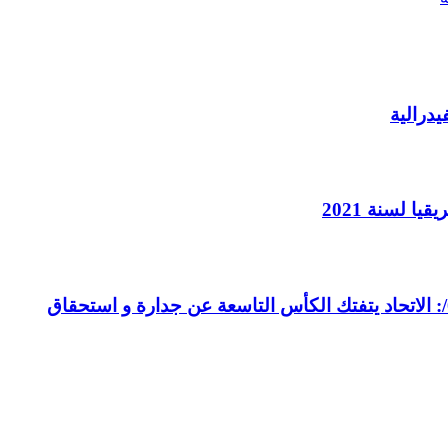
درالية
 لسنة 2021