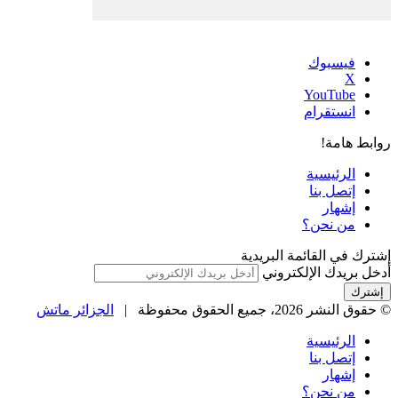
فيسبوك
‫X
‫YouTube
انستقرام
روابط هامة!
الرئيسية
إتصل بنا
إشهار
من نحن؟
إشترك في القائمة البريدية
أدخل بريدك الإلكتروني
© حقوق النشر 2026، جميع الحقوق محفوظة |
الجزائر ماتش
الرئيسية
إتصل بنا
إشهار
من نحن؟