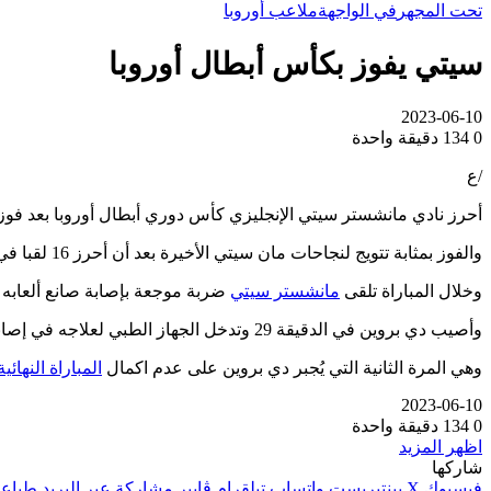
تحت المجهر
في الواجهة
ملاعب أوروبا
سيتي يفوز بكأس أبطال أوروبا
2023-06-10
0
134
دقيقة واحدة
/ع
أحرز نادي مانشستر سيتي الإنجليزي كأس دوري أبطال أوروبا بعد فوزه
والفوز بمثابة تتويج لنجاحات مان سيتي الأخيرة بعد أن أحرز 16 لقبا في 15 عاما حيث فازت كتيبة المدير الفني بيب
وخلال المباراة تلقى
مانشستر سيتي
ضربة موجعة بإصابة صانع ألعابه 
وأصيب دي بروين في الدقيقة 29 وتدخل الجهاز الطبي لعلاجه في إصابة بدت في ساقه وقرر إكمال المباراة قبل أن يطلب استبداله فدفع المدرب الإسباني بيب
وهي المرة الثانية التي يُجبر دي بروين على عدم اكمال
المباراة النهائي
2023-06-10
0
134
دقيقة واحدة
اظهر المزيد
شاركها
فيسبوك
‫X
بينتيريست
واتساب
تيلقرام
ڤايبر
مشاركة عبر البريد
طباعة