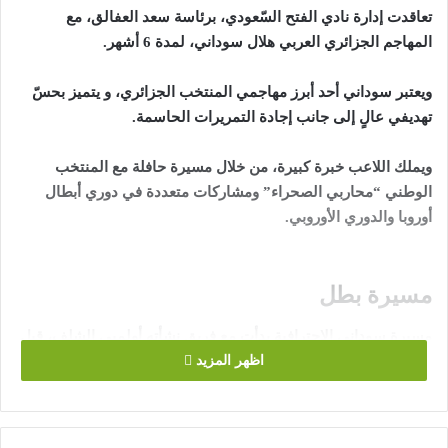
تعاقدت إدارة نادي الفتح السّعودي، برئاسة سعد العفالق، مع
المهاجم الجزائري العربي هلال سوداني، لمدة 6 أشهر.
ويعتبر سوداني أحد أبرز مهاجمي المنتخب الجزائري، و يتميز بحسّ
تهديفي عالٍ إلى جانب إجادة التمريرات الحاسمة.
ويملك اللاعب خبرة كبيرة، من خلال مسيرة حافلة مع المنتخب
الوطني “محاربي الصحراء” ومشاركات متعددة في دوري أبطال
أوروبا والدوري الأوروبي.
مسيرة بطل
مسيرة سوداني الاحترافية بدأت مع فريق نشأته أولمبي الشلف، قبل
أن ينتقل للدوري البرتغالي عبر بوابة فيتوريا جيماريش عام 2011،
اظهر المزيد
واستمر معه حتى 2013، شارك في 40 مباراة سجل خلالها 20 هدفا،
وحقق كأس البرتغال.
عقب ذلك، انتقل إلى عملاق الكرة الكرواتية دينامو زغرب، وقضى