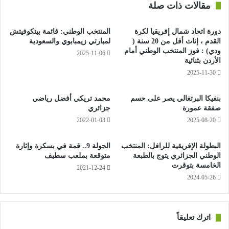
مقالات ذات صلة
معه 5 سنوات، خطف فيها الأضواء بصورة لافتة، حيث خاض 196
مباراة سجل خلالها 86 هدفا إلى جانب 54 تمريرة حاسمة.
دورة اتحاد شمال إفريقيا لكرة
المنتخب الوطني: قائمة بيتكوفيتش
القدم ، إناث أقل من 20 سنة (
لمبارتي زيمبابوي والسعودية
وفي 2018، انتقل إلى نوتنجهام فورست الإنجليزي، ومنه إلى
ودي) : فوز المنتخب الوطني أمام
2025-11-06
أولمبياكوس اليوناني عام 2019، قبل أن يفسخ عقده قبل أيام
الأردن بثنائية
بالتراضي.
2025-11-30
بنفيكا البرتغالي يصر على حسم
محمد تريكي أفضل رياضي
صفقة عمورة
جزائري
2022-01-03
2025-08-20
شكر الدولي الجزائري “الرحالة”، العربي هلال سوداني، ناديه
السابق “أولمبياكوس”، على كل ماقدمه له طيلة مشواره معه.
البطولة الإفريقية للرافل: المنتخب
الجولة 9.. قمة في بسكرة وإثارة
الوطني الجزائري يتوج بالطبعة
متوقعة بملعب سطيف
الخامسة بتوقرت
2021-12-24
2024-05-26
سوداني “فتحاوي” لـ 6 أشهر.
اترك تعليقاً