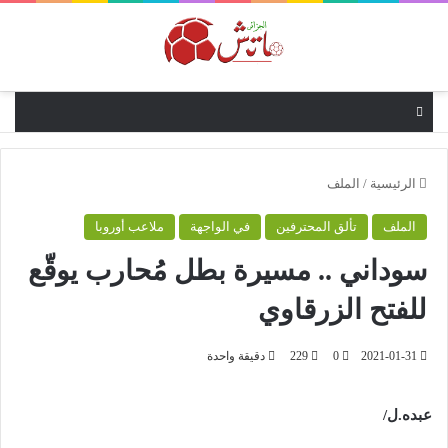
القائمة
الرئيسية
/
الملف
الملف
تألق المحترفين
في الواجهة
ملاعب أوروبا
سوداني .. مسيرة بطل مُحارب يوقّع
للفتح الزرقاوي
2021-01-31
0
229
دقيقة واحدة
عبده.ل/