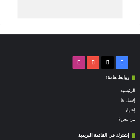
فيسبوك
‫X
‫YouTube
انستقرام
روابط هامة!
الرئيسية
إتصل بنا
إشهار
من نحن؟
إشترك في القائمة البريدية