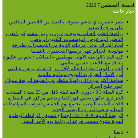
الجمعة, أغسطس 7 2026
أخبار عاجلة
نصر حسين داي يدعم صفوفه بالعديد من اللاعبين للتنافس
على ورقة الصعود
رياضة/التعليم العالي: توقيع قرارين وزاريين مشتركين لتعزيز
التأطير البيداغوجي لمؤسسات التكوين الرياضي
اتحاد الجزائر يدخل مرحلته الثانية من التحضيرات بطبرقة
مولودية الجزائر تنهي تربصها التحضيري بالنمسا
كرة القدم/الرابطة الأولى موبيليس – انتقالات : نجم بن عكنون
يتعاقد مع اللاعب حسين سالمي
ألعاب القوى / بطولة العالم لأقل من 20 سنة: يونس عياشي
أبرز الآمال الجزائرية للتتويج بميدالية عالمية
سباحة: أكثر من 315 رياضيا منتظر في الطبعة الرابعة لسباق
عبور خليج الجزائر
كرة السلة 3 3 / دوري الأمم لفئة لأقل من 23 سنة : المنتخب
الجزائري /ذكور/ يحقق فوزا ثانيا و يدعم مركزه في الصدارة
اللجنة التقنية الوطنية تجتمع يوم الخميس لدراسة المواصفات
المطلوبة في المدرب الوطني الجديد
الرابطة الثانية 2026-2027: اجتماع تنسيقي للرابطة الوطنية
للهواة متبوع بسحب قرعة الرزنامة يوم الأحد المقبل
تابعنا
فيسبوك