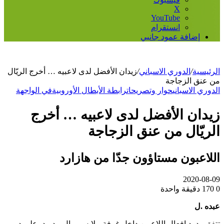
‫X
‫YouTube
انستقرام
إضافة عمود جانبي
الرئيسية
/
الدوري الاسباني
/
زيدان الأفضل لدى لاعبيه … أخرج الريّال
من عنق الزجاجة
الدوري الاسباني
حوار وتصريحات
رابطة الأبطال الأوروبية
في الواجهة
زيدان الأفضل لدى لاعبيه … أخرج
الريّال من عنق الزجاجة
اللاعبون مستاؤون جدّا من هازارد
2020-08-09
0
170
دقيقة واحدة
عبده .ل
تتفق ردود افعال اللاعبين داخل غرفة ملابس ريال مدريد، على دور