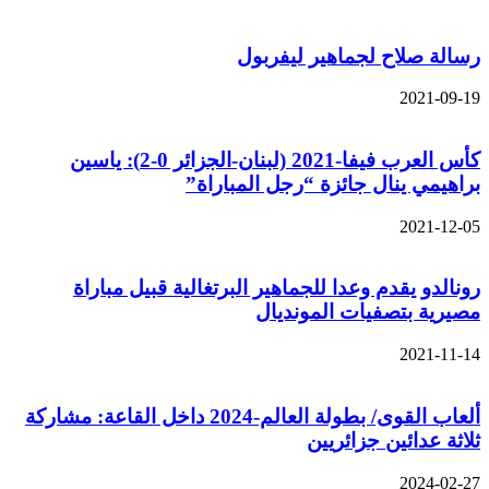
رسالة صلاح لجماهير ليفربول
2021-09-19
كأس العرب فيفا-2021 (لبنان-الجزائر 0-2): ياسين
براهيمي ينال جائزة “رجل المباراة”
2021-12-05
رونالدو يقدم وعدا للجماهير البرتغالية قبيل مباراة
مصيرية بتصفيات المونديال
2021-11-14
ألعاب القوى/ بطولة العالم-2024 داخل القاعة: مشاركة
ثلاثة عدائين جزائريين
2024-02-27