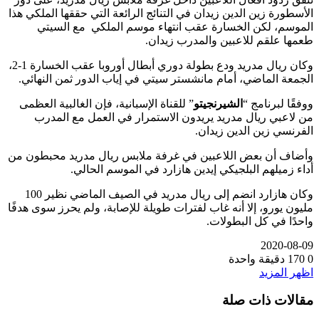
الأسطورة زين الدين زيدان في التنائج الرائعة التي حققها الملكي هذا
الموسم، لكن الخسارة عقب انتهاء موسم الملكي مع السيتي
طعمها علقم للاعبين والمدرب زيدان.
وكان ريال مدريد ودع بطولة دوري أبطال أوروبا عقب الخسارة 1-2،
الجمعة الماضي، أمام مانشستر سيتي في إياب الدور ثمن النهائي.
ووفقًا لبرنامج “
الشيرنجيتو
” للقناة الإسبانية، فإن الغالبية العظمى
من لاعبي ريال مدريد يريدون الاستمرار في العمل مع المدرب
الفرنسي زين الدين زيدان.
وأضاف أن بعض اللاعبين في غرفة ملابس ريال مدريد محبطون من
أداء زميلهم البلجيكي إيدين هازارد في الموسم الحالي.
وكان هازارد انضم إلى ريال مدريد في الصيف الماضي نظير 100
مليون يورو، إلا أنه غاب لفترات طويلة للإصابة، ولم يحرز سوى هدفًا
واحدًا في كل البطولات.
2020-08-09
0
170
دقيقة واحدة
اظهر المزيد
مقالات ذات صلة