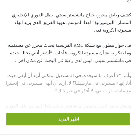
كشف رياض محرز، جناح مانشستر سيتي، بطل الدوري الإنجليزي
الممتاز “البريميرليغ” لهذا الموسم، هوية الفريق الذي يريد إنهاء
مسيرته الكروية فيه.
في حوار مطول مع شبكة RMC الفرنسية تحدث محرز عن مستقبله
وما يفكر به بشأن مسيرته الكروية، فأجاب: “أشعر أنني بحالة جيدة
في مانشستر سيتي، ليس لدي رغبة في البحث عن مكان آخر”.
وأتم: “لا أعرف ما سيحدث في المستقبل، ولكني أريد أن أبقى حيث
أنا، إنهاء مسيرتي في مارسيليا؟ لا، أريد أن أنهي مسيرتي في إنجلترا
مع مانشستر سيتي، لا أفكر في غير ذلك”.
وحقق محرز لقبين بقميص مانشستر سيتي هذا الموسم، هما الدوري
الإنجليزي الممتاز “البريميرليغ” وكأس رابطة الأندية الإنجليزية
اظهر المزيد
المحترفة، كما ينافس على لقب ثالث هو دوري أبطال أوروبا، عندما
يلتقي فريقه تشيلسي في المباراة النهائية يوم 29 مايو الجاري بمدينة