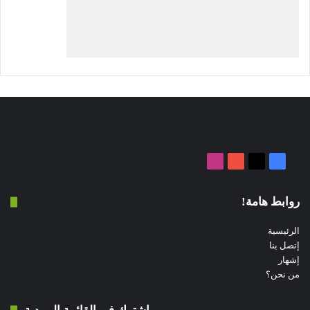
‫X
فيسبوك
‫YouTube
انستقرام
روابط هامة!
الرئيسية
إتصل بنا
إشهار
من نحن؟