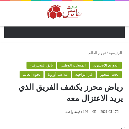
القائ
الرئيسية
/
نجوم العالم
الدوري الانجليزي
المنتخب الوطني
تألق المحترفين
تحت المجهر
في الواجهة
ملاعب أوروبا
نجوم العالم
رياض محرز يكشف الفريق الذي
يريد الاعتزال معه
2021-05-17
0
166
دقيقة واحدة
/ع