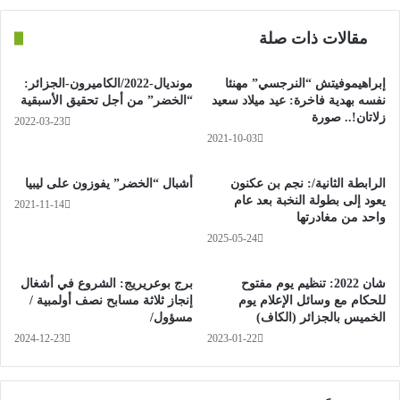
بورتو البرتغالية.
مقالات ذات صلة
وشارك محرز في 45 مباراة بكل البطولات، وسجل خلالها 14 هدفا،
وصنع 7 أهداف أخرى.
إبراهيموفيتش “النرجسي” مهنئا
مونديال-2022/الكاميرون-الجزائر:
نفسه بهدية فاخرة: عيد ميلاد سعيد
“الخضر” من أجل تحقيق الأسبقية
زلاتان!.. صورة
2022-03-23
2021-10-03
الرابطة الثانية/: نجم بن عكنون
أشبال “الخضر” يفوزون على ليبيا
يعود إلى بطولة النخبة بعد عام
2021-11-14
واحد من مغادرتها
2025-05-24
شان 2022: تنظيم يوم مفتوح
برج بوعريريج: الشروع في أشغال
للحكام مع وسائل الإعلام يوم
إنجاز ثلاثة مسابح نصف أولمبية /
الخميس بالجزائر (الكاف)
مسؤول/
2024-12-23
2023-01-22