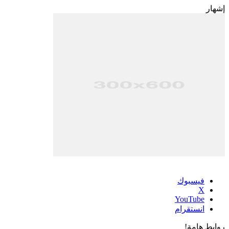
إشهار
فيسبوك
‫X
‫YouTube
انستقرام
روابط هامة!