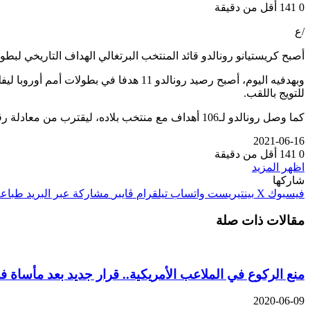
0
141
أقل من دقيقة
/ع
أصبح كريستيانو رونالدو قائد المنتخب البرتغالي الهداف التاريخي لبطولة أمم أوروبا لك
للتويج باللقب.
كما وصل رونالدو لـ106 أهداف مع منتخب بلاده، ليقترب من معادلة رقم النجم الإيراني المعتزل، علي دائي، كأكثر من سجل أهدافا دولية في تاريخ الساحرة المستديرة برصيد 109 أهداف.
2021-06-16
0
141
أقل من دقيقة
اظهر المزيد
شاركها
فيسبوك
‫X
بينتيريست
واتساب
تيلقرام
ڤايبر
مشاركة عبر البريد
طباعة
مقالات ذات صلة
منع الركوع في الملاعب الأمريكية.. قرار جديد بعد مأساة فل
2020-06-09