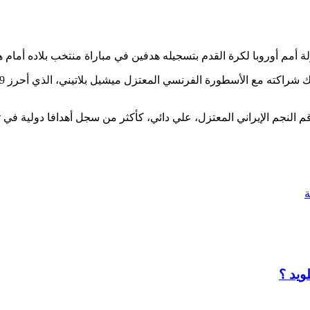
رة القدم بتسجيله هدفين في مباراة منتخب بلاده أمام هنغاريا (3-0) التي جمعتهما اليوم ا
ويد ؟