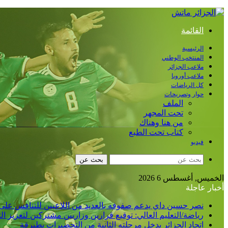
القائمة
الرئيسية
المنتخب الوطني
ملاعب الجزائر
ملاعب أوروبا
كل الرياضات
حوار وتصريحات
الملف
تحت المجهر
من هنا وهناك
كتاب تحت الطبع
فيديو
بحث عن
الخميس, أغسطس 6 2026
أخبار عاجلة
نصر حسين داي يدعم صفوفه بالعديد من اللاعبين للتنافس على
رياضة/التعليم العالي: توقيع قرارين وزاريين مشتركين لتعزيز 
اتحاد الجزائر يدخل مرحلته الثانية من التحضيرات بطبرقة