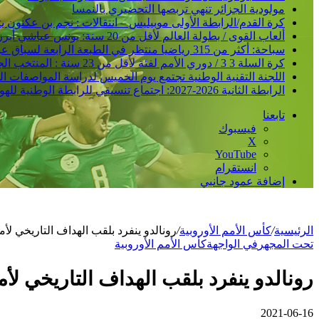
مولودية الجزائر تنهي تربصها التحضيري بالنمسا
كرة القدم/الرابطة الأولى موبيليس – انتقالات : نجم بن عكنون
ألعاب القوى / بطولة العالم لأقل من 20 سنة: يونس عياشي أبرز الآمال الجزائرية للتتويج بميدالية عالمية
سباحة: أكثر من 315 رياضيا منتظر في الطبعة الرابعة لسباق عبور خليج الجزائر
كرة السلة 3 3 / دوري الأمم لفئة لأقل من 23 سنة : المنتخب الجزائري /ذكور/ يحقق فوزا ثانيا و يدعم مركزه في الصدارة
اللجنة التقنية الوطنية تجتمع يوم الخميس لدراسة المواصفات ا
الرابطة الثانية 2026-2027: اجتماع تنسيقي للرابطة الوطنية للهواة متبوع بسحب قرعة الرزنامة يوم الأحد المقبل
تابعنا
فيسبوك
‫X
‫YouTube
انستقرام
إضافة عمود جانبي
الرئيسية
/
كأس الأمم الأوروبية
/
رونالدو ينفرد بلقب الهداف التاريخي لأم
تحت المجهر
في الواجهة
كأس الأمم الأوروبية
رونالدو ينفرد بلقب الهداف التاريخي لأ
2021-06-16