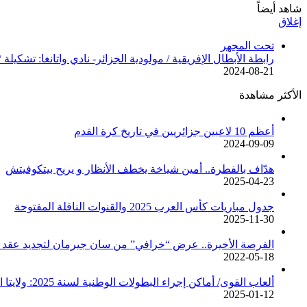
شاهد أيضاً
إغلاق
تحت المجهر
رابطة الأبطال الإفريقية / مولودية الجزائر- نادي واتانغا: تشكيلة 
2024-08-21
الأكثر مشاهدة
أعظم 10 لاعبين جزائريين في تاريخ كرة القدم
2024-09-09
هدّاف بالفطرة.. أمين شياخة يخطف الأنظار و يريح بيتكوفيتش
2025-04-23
جدول مباريات كأس العرب 2025 والقنوات الناقلة المفتوحة
2025-11-30
الفرصة الأخيرة.. عرض “خرافي” من سان جيرمان لتجديد عقد م
2022-05-18
ألعاب القوى/ أماكن إجراء البطولات الوطنية لسنة 2025: ولايتا الجزائر وبجاية تحتضنان أغلبية المسابقات /اتحادية/
2025-01-12