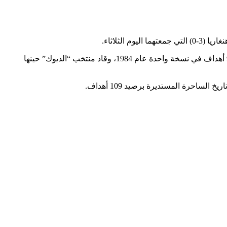
لثلاثاء.
وبهدفيه اليوم، أصبح رصيد رونالدو 11 هدفا في بطولات أمم أوروبا ليفك شراكته مع الأسطورة الفرنسي المعتزل ميشيل بلاتيني، الذي أحرز 9 أهداف في نسخة واحدة عام 1984، وقاد منتخب “الديوك” حينها