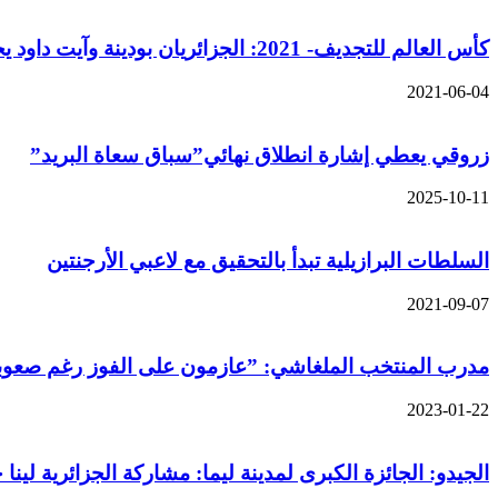
كأس العالم للتجديف- 2021: الجزائريان بودينة وآيت داود يحتلان المرتبة الرابعة في الدور التمهيدي
2021-06-04
زروقي يعطي إشارة انطلاق نهائي”سباق سعاة البريد”
2025-10-11
السلطات البرازيلية تبدأ بالتحقيق مع لاعبي الأرجنتين
2021-09-07
مدرب المنتخب الملغاشي: ”عازمون على الفوز رغم صعوبة
2023-01-22
الجيدو: الجائزة الكبرى لمدينة ليما: مشاركة الجزائرية لينا