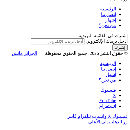
الرئيسية
إتصل بنا
إشهار
من نحن؟
إشترك في القائمة البريدية
أدخل بريدك الإلكتروني
© حقوق النشر 2026، جميع الحقوق محفوظة |
الجزائر ماتش
الرئيسية
إتصل بنا
إشهار
من نحن؟
فيسبوك
‫X
‫YouTube
انستقرام
فيسبوك
‫X
واتساب
تيلقرام
ڤايبر
زر الذهاب إلى الأعلى