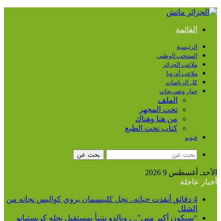
القائمة
الرئيسية
المنتخب الوطني
ملاعب الجزائر
ملاعب أوروبا
كل الرياضات
حوار وتصريحات
الملف
تحت المجهر
من هنا وهناك
كتاب تحت الطبع
فيديو
بحث عن
الأحد, أغسطس 9 2026
أخبار عاجلة
4 دقائق أنقذت حياته.. نجل كلينسمان يروي كواليس نجاته من
الشلل
“سيكون أكبر مني”.. رونالدو يتنبأ بمستقبل نجله كريستيانو