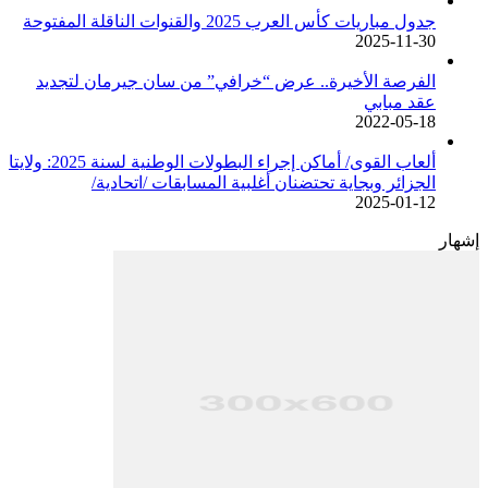
جدول مباريات كأس العرب 2025 والقنوات الناقلة المفتوحة
2025-11-30
الفرصة الأخيرة.. عرض “خرافي” من سان جيرمان لتجديد
عقد مبابي
2022-05-18
ألعاب القوى/ أماكن إجراء البطولات الوطنية لسنة 2025: ولايتا
الجزائر وبجاية تحتضنان أغلبية المسابقات /اتحادية/
2025-01-12
إشهار