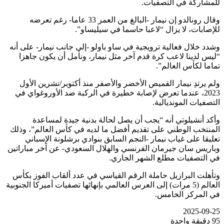
للمشاركة في التصفيات.
وقال رونالدو إن نيمار -البالغ من العمر 33 عاما- رغم تعرضه
للإصابات، لا يزال “لاعبا حاسما في سيليساو”.
وشدد خلال فعالية ترويجية في ساو باولو -إلى جانب نيمار- على أنه
“ليس لدينا لاعب كرة قدم آخر مثل نيمار، ونأمل أن يكون جاهزا
تماما لكأس العالم”.
ولم يرتدِ نيمار القميص الأخضر والأصفر منذ أكتوبر/تشرين الأول
2023، عندما تعرض لإصابة خطيرة في الركبة ضد الأوروغواي في
التصفيات المونديالية.
وأكد أنشيلوتي أنه “يجب أن يصل لحالة بدنية جيدة لمساعدة
المنتخب الوطني على تقديم أفضل ما لديه في كأس العالم”، وذلك
تعليقا على غياب نيمار -النجم السابق بنوادي برشلونة الإسباني
وباريس سان جيرمان الفرنسي والهلال السعودي- عن آخر مباراتين
في التصفيات مطلع الشهر الجاري.
وتأهلت البرازيل حاملة الرقم القياسي في عدد ألقاب الفوز بكأس
العالم (5 مرات) إلى العرس العالمي بإنهائها تصفيات أميركا الجنوبية
في المركز الخامس.
2025-09-25
95
دقيقة واحدة