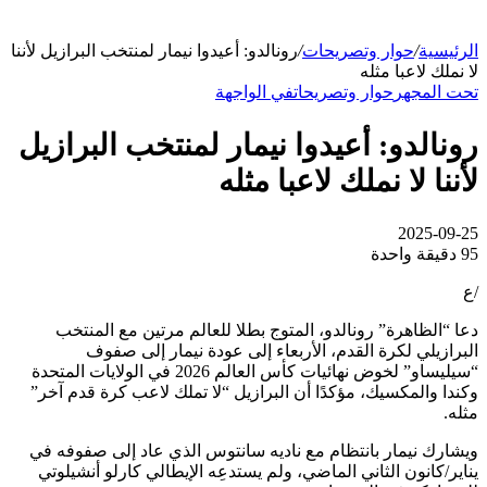
الرئيسية
/
حوار وتصريحات
/
رونالدو: أعيدوا نيمار لمنتخب البرازيل لأننا
لا نملك لاعبا مثله
تحت المجهر
حوار وتصريحات
في الواجهة
رونالدو: أعيدوا نيمار لمنتخب البرازيل
لأننا لا نملك لاعبا مثله
2025-09-25
95
دقيقة واحدة
/ع
دعا “الظاهرة” رونالدو، المتوج بطلا للعالم مرتين مع المنتخب
البرازيلي لكرة القدم، الأربعاء إلى عودة نيمار إلى صفوف
“سيليساو” لخوض نهائيات كأس العالم 2026 في الولايات المتحدة
وكندا والمكسيك، مؤكدًا أن البرازيل “لا تملك لاعب كرة قدم آخر”
مثله.
ويشارك نيمار بانتظام مع ناديه سانتوس الذي عاد إلى صفوفه في
يناير/كانون الثاني الماضي، ولم يستدعِه الإيطالي كارلو أنشيلوتي