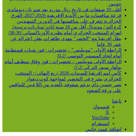
جونيور
أغلى 10 صفقات في تاريخ ريال مدريد بعد ضم يان ديوماندي
قرعة منافسات ما بين الأندية الإفريقية 2026-2027: الفرق
الجزائرية تتعرف على منافسيها في الدورين التمهيديين
كرة اليد / مونديال أقل من 18 سنة إناث /مباريات ترتيبية/:
انهزام المنتخب الجزائري أمام نظيره الأوزباكستاني /30-38/
بطل إفريقيا مع “الخضر” مهدي طاهرات يعلن اعتزاله عن
عمر 36 عاما
الرابطة الأولى ”موبيليس” – تحضيرات : فوز شباب قسنطينة
أمام اتحاد المنستير التونسي /2-0/
الرابطة الأولى موبيليس – تحضيرات : فوز وفاق سطيف أمام
بولفار سبور التركي /2-1/
كأس أمم إفريقيا للسيدات 2026 /ربع النهائي/ : المنتخب
الجزائري يشرع في التحضير لمواجهة كوت ديفوار
نصر حسين داي يدعم صفوفه بالعديد من اللاعبين للتنافس
على ورقة الصعود
تابعنا
فيسبوك
‫X
‫YouTube
انستقرام
إضافة عمود جانبي