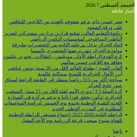
الجمعة, أغسطس 7 2026
أخبار عاجلة
نصر حسين داي يدعم صفوفه بالعديد من اللاعبين للتنافس
على ورقة الصعود
رياضة/التعليم العالي: توقيع قرارين وزاريين مشتركين لتعزيز
التأطير البيداغوجي لمؤسسات التكوين الرياضي
اتحاد الجزائر يدخل مرحلته الثانية من التحضيرات بطبرقة
مولودية الجزائر تنهي تربصها التحضيري بالنمسا
كرة القدم/الرابطة الأولى موبيليس – انتقالات : نجم بن عكنون
يتعاقد مع اللاعب حسين سالمي
ألعاب القوى / بطولة العالم لأقل من 20 سنة: يونس عياشي
أبرز الآمال الجزائرية للتتويج بميدالية عالمية
سباحة: أكثر من 315 رياضيا منتظر في الطبعة الرابعة لسباق
عبور خليج الجزائر
كرة السلة 3 3 / دوري الأمم لفئة لأقل من 23 سنة : المنتخب
الجزائري /ذكور/ يحقق فوزا ثانيا و يدعم مركزه في الصدارة
اللجنة التقنية الوطنية تجتمع يوم الخميس لدراسة المواصفات
المطلوبة في المدرب الوطني الجديد
الرابطة الثانية 2026-2027: اجتماع تنسيقي للرابطة الوطنية
للهواة متبوع بسحب قرعة الرزنامة يوم الأحد المقبل
تابعنا
فيسبوك