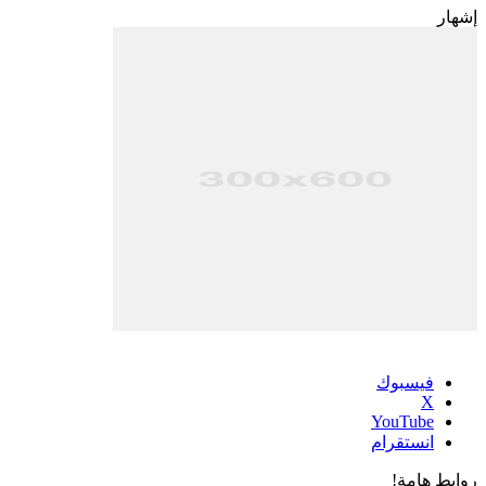
إشهار
فيسبوك
‫X
‫YouTube
انستقرام
روابط هامة!