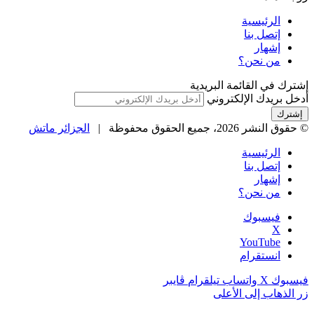
الرئيسية
إتصل بنا
إشهار
من نحن؟
إشترك في القائمة البريدية
أدخل بريدك الإلكتروني
© حقوق النشر 2026، جميع الحقوق محفوظة |
الجزائر ماتش
الرئيسية
إتصل بنا
إشهار
من نحن؟
فيسبوك
‫X
‫YouTube
انستقرام
فيسبوك
‫X
واتساب
تيلقرام
ڤايبر
زر الذهاب إلى الأعلى