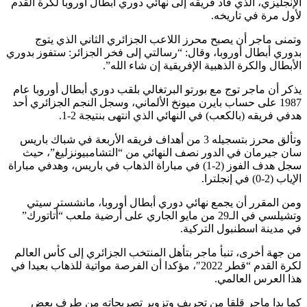
الإنجليزي، الذي قاد فريقه إلى نهائي دوري أبطال أوروبا لكرة القدم
لأول مرة في تاريخه.
وتمنى ماجر أن يصبح محرز اللاعب الجزائري الثاني الذي يتوج
بدوري أبطال أوروبا، وقال: “رسالتي إلى فخر الجزائر: ستفوز بدوري
الأبطال والكرة الذهبية الإفريقية إن شاء الله”.
يذكر أن ماجر توج مع بورتو البرتغالي بلقب دوري أبطال أوروبا عام
1987 على حساب بايرن ميونخ الألماني، وسجل النجم الجزائري أحد
هدفي فريقه (بالكعب) في النهائي الذي انتهى بنتيجة 2-1.
وتألق محرز بتسجيله 3 من أهداف فريقه الأربعة في شباك باريس
سان جيرمان في الدور نصف النهائي من “التشامبيونزليغ”، حيث
سجل هدف الفوز (2-1) في مباراة الذهاب في باريس، وهدفي مباراة
الإياب (2-0) في إنجلترا.
ومن المقرر أن يجمع نهائي دوري أبطال أوروبا، مانشستر سيتي
وتشيلسي في الـ29 من مايو الجاري على أرضية ملعب “أتاتورك”
في مدينة اسطنبول التركية.
من جهة أخرى، تنبأ ماجر بتأهل المنتخب الجزائري إلى كأس العالم
لكرة القدم “قطر 2022″، مؤكدا أن الفرصة مواتية للذهاب بعيدا في
هذا العرس العالمي.
كما بدا ماجر قلقا من تحريف وتزوير تصريحاته من طرف بعض