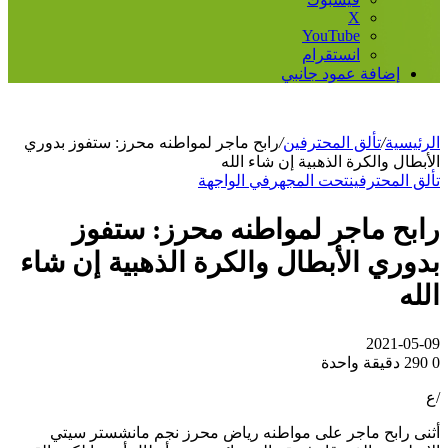
‫X
‫YouTube
انستقرام
إضافة عمود جانبي
الرئيسية
/
تألق المحترفين
/
رابح ماجر لمواطنه محرز: ستفوز بدوري
الأبطال والكرة الذهبية إن شاء الله
تألق المحترفين
تحت المجهر
في الواجهة
رابح ماجر لمواطنه محرز: ستفوز
بدوري الأبطال والكرة الذهبية إن شاء
الله
2021-05-09
0
290
دقيقة واحدة
/ع
أثنى رابح ماجر على مواطنه رياض محرز نجم مانشستر سيتي