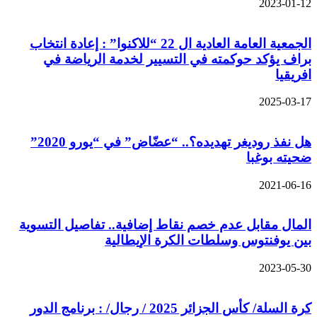
2023-01-12
الجمعية العامة العادية ال 22 “للاكنوا” : إعادة انتخاب
براف يؤكد حوكمته في التسيير لخدمة الرياضة في
افريقيا
2025-03-17
هل نفذ روديغر تهديده؟.. “عضّاض” في “يورو 2020”
ضحيته بوغبا
2021-06-16
المال مقابل عدم خصم نقاط إضافية.. تفاصيل التسوية
بين يوفنتوس وسلطات الكرة الإيطالية
2023-05-30
كرة السلة/ كأس الجزائر 2025 / رجال/ : برنامج الدور