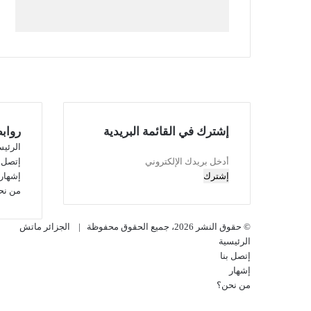
إشترك في القائمة البريدية
رواب
الرئيس
أدخل
إتصل ب
بريدك
إشهار
الإلكتروني
من نح
© حقوق النشر 2026، جميع الحقوق محفوظة |
الجزائر ماتش
الرئيسية
إتصل بنا
إشهار
من نحن؟
فيسبوك