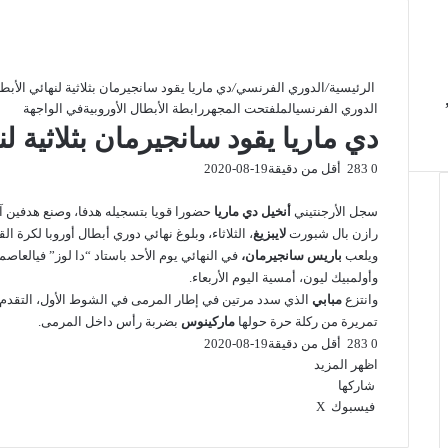
الرئيسية
/
الدوري الفرنسي
/
دي ماريا يقود سانجيرمان بثلاثية لنهائي الأبط
الدوري الفرنسي
الملف
تحت المجهر
رابطة الأبطال الأوروبية
في الواجهة
دي ماريا يقود سانجيرمان بثلاثية لن
0
283
أقل من دقيقة
2020-08-19
سجل الأرجنتيني
أنخيل دي ماريا
حضورا قويا بتسجيله هدفا، وصنع هدفين آ
رازن بال شبورت
لايبزيغ
، الثلاثاء، وبلوغ نهائي دوري أبطال أوروبا لكرة ال
ويلعب
باريس سانجيرمان،
في النهائي يوم الأحد باستاد “دا لوز” فيالعاصم
وأولمبيك ليون، أمسية اليوم الأربعاء.
وانتزع
مبابي
الذي سدد مرتين في إطار المرمى في الشوط الأول، التقدم في الدقيقة 
تمريرة من ركلة حرة حولها
ماركينوس
بضربة رأس داخل المرمى.
0
283
أقل من دقيقة
2020-08-19
اظهر المزيد
شاركها
فيسبوك
‫X
ب
و
ت
ڤ
م
ط
ي
ا
ي
ا
ب
ش