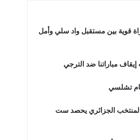
اراة قوية بين مستقبل واد سلي وأمل
يقاف مباراتنا ضد الترجي
مام تشلسي
ة المضمار/ البطولة الأفريقية-2024: المنتخب الجزائري يحصد ست