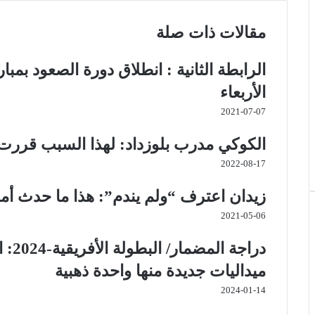
ن
ت
ل
ي
ا
ا
ت
ق
ب
س
ر
ع
مقالات ذات صلة
ي
ا
ر
ر
ك
ة
ر
ا
ب
ة
ي
م
ع
الرابطة الثانية : انطلاق دورة الصعود بمب
س
ب
الأربعاء
ت
ر
ا
2021-07-07
ل
ب
الكوكي مدرب بلوزداد: لهذا السبب قررت إ
ر
ي
2022-08-17
د
زيدان اعترف “ولم يندم”: هذا ما حدث أ
2021-05-06
دراج
ميداليات جديدة منها واحدة ذهبية
2024-01-14