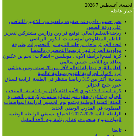
الجمعة, أغسطس 7 2026
أخبار عاجلة
نصر حسين داي يدعم صفوفه بالعديد من اللاعبين للتنافس
على ورقة الصعود
رياضة/التعليم العالي: توقيع قرارين وزاريين مشتركين لتعزيز
التأطير البيداغوجي لمؤسسات التكوين الرياضي
اتحاد الجزائر يدخل مرحلته الثانية من التحضيرات بطبرقة
مولودية الجزائر تنهي تربصها التحضيري بالنمسا
كرة القدم/الرابطة الأولى موبيليس – انتقالات : نجم بن عكنون
يتعاقد مع اللاعب حسين سالمي
ألعاب القوى / بطولة العالم لأقل من 20 سنة: يونس عياشي
أبرز الآمال الجزائرية للتتويج بميدالية عالمية
سباحة: أكثر من 315 رياضيا منتظر في الطبعة الرابعة لسباق
عبور خليج الجزائر
كرة السلة 3 3 / دوري الأمم لفئة لأقل من 23 سنة : المنتخب
الجزائري /ذكور/ يحقق فوزا ثانيا و يدعم مركزه في الصدارة
اللجنة التقنية الوطنية تجتمع يوم الخميس لدراسة المواصفات
المطلوبة في المدرب الوطني الجديد
الرابطة الثانية 2026-2027: اجتماع تنسيقي للرابطة الوطنية
للهواة متبوع بسحب قرعة الرزنامة يوم الأحد المقبل
تابعنا
فيسبوك