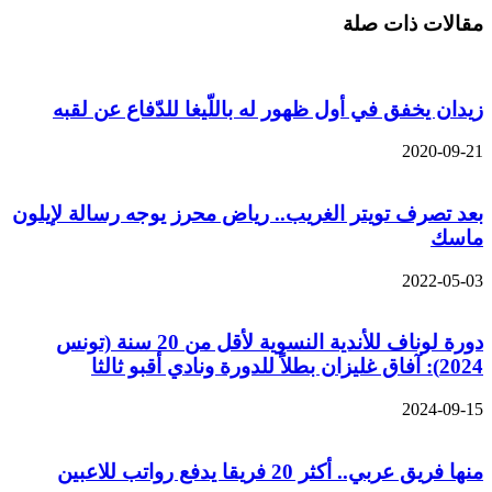
مقالات ذات صلة
زيدان يخفق في أول ظهور له باللّيغا للدّفاع عن لقبه
2020-09-21
بعد تصرف تويتر الغريب.. رياض محرز يوجه رسالة لإيلون
ماسك
2022-05-03
دورة لوناف للأندية النسوية لأقل من 20 سنة (تونس
2024): آفاق غليزان بطلاً للدورة ونادي أقبو ثالثا
2024-09-15
منها فريق عربي.. أكثر 20 فريقا يدفع رواتب للاعبين