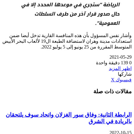
الرياضة “ستجري في موعدها المحدد إلا في
حال صدور قرار آخر من طرف السلطات
العمومية”.
وأشار نفس المسؤول بأن هذه المنافسة القارية تدخل أيضا ضمن
استعدادات مدينة وهران لاستضافة الطبعة ال19 لألعاب البحر الأبيض
المتوسط المقررة من 25 يونيو إلى 5 يوليو 2022.
2021-05-29
0
139
دقيقة واحدة
اظهر المزيد
شاركها
ڤايبر
طباعة
تيلقرام
واتساب
مشاركة
بينتيريست
فيسبوك
‫X
عبر
مقالات ذات صلة
البريد
الرابطة الثانية: وفاق سور الغزلان واتحاد سوف يلتحقان
بالريادة في الشرق
2022-10-15