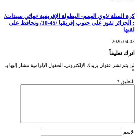
كرة السلة /ذوي الهمم- البطولة الإفريقية /نهائي سيدات/
: الجزائر تفوز على جنوب إفريقيا /45-30/ وتحافظ على
لقبها
2026-04-03
اترك تعليقاً
لن يتم نشر عنوان بريدك الإلكتروني.
الحقول الإلزامية مشار إليها بـ
*
التعليق
*
الاسم