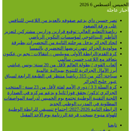
عن
الخميس, أغسطس 6 2026
أخبار عاجلة
نصر حسين داي يدعم صفوفه بالعديد من اللاعبين للتنافس
على ورقة الصعود
رياضة/التعليم العالي: توقيع قرارين وزاريين مشتركين لتعزيز
التأطير البيداغوجي لمؤسسات التكوين الرياضي
اتحاد الجزائر يدخل مرحلته الثانية من التحضيرات بطبرقة
مولودية الجزائر تنهي تربصها التحضيري بالنمسا
كرة القدم/الرابطة الأولى موبيليس – انتقالات : نجم بن عكنون
يتعاقد مع اللاعب حسين سالمي
ألعاب القوى / بطولة العالم لأقل من 20 سنة: يونس عياشي
أبرز الآمال الجزائرية للتتويج بميدالية عالمية
سباحة: أكثر من 315 رياضيا منتظر في الطبعة الرابعة لسباق
عبور خليج الجزائر
كرة السلة 3 3 / دوري الأمم لفئة لأقل من 23 سنة : المنتخب
الجزائري /ذكور/ يحقق فوزا ثانيا و يدعم مركزه في الصدارة
اللجنة التقنية الوطنية تجتمع يوم الخميس لدراسة المواصفات
المطلوبة في المدرب الوطني الجديد
الرابطة الثانية 2026-2027: اجتماع تنسيقي للرابطة الوطنية
للهواة متبوع بسحب قرعة الرزنامة يوم الأحد المقبل
تابعنا
فيسبوك