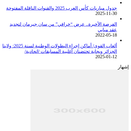
جدول مباريات كأس العرب 2025 والقنوات الناقلة المفتوحة
2025-11-30
الفرصة الأخيرة.. عرض “خرافي” من سان جيرمان لتجديد
عقد مبابي
2022-05-18
ألعاب القوى/ أماكن إجراء البطولات الوطنية لسنة 2025: ولايتا
الجزائر وبجاية تحتضنان أغلبية المسابقات /اتحادية/
2025-01-12
إشهار