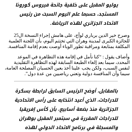
يوليو المقبل على خلفية جائحة فيروس كورونا
المستجد، حسبما علم اليوم السبت من رئيس
الاتحاد الجزائري لهذه الرياضة.
وصرح خير الدين برباري لوأج، على هامش إجراء النسخة ال25
للجائزة الكبرى لمدينة وهران التي تختتم اليوم، بأن اللجنة العلمية
المكلفة بمتابعة ومراقبة تطور الوباء أوصت بعدم إقامة المنافسة.
وأضاف يقول : “كنا نأمل في إقامة هذه التظاهرة في الموعد
المحدد، سيما بعد إلغاء الطبعة السابقة لهذه التظاهرة التقليدية
لنفس السبب، ولكن يجب علينا أخذ بعين الحسبان المصلحة العامة،
سيما وأن المنافسة دولية وتعني رياضيين من عدة دول”.
بالمقابل، أوضح الرئيس السابق لرابطة بسكرة
للدراجات، الذي أعيد انتخابه على رأس الاتحادية
الجزائرية منذ بضعة أسابيع، بأن كأس إفريقيا
للدراجات المقررة في سبتمبر المقبل بوهران
والمسجلة في برنامج الاتحاد الدولي لهذه