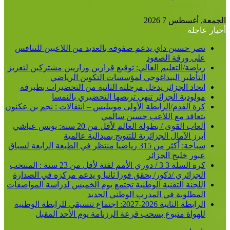
بحث
عن
أغسطس 7 2026
اجلة
صر حسين داي يدعم صفوفه بالعديد من اللاعبين للتنافس
لى ورقة الصعود
ياضة/التعليم العالي: توقيع قرارين وزاريين مشتركين لتعزيز
لتأطير البيداغوجي لمؤسسات التكوين الرياضي
تحاد الجزائر يدخل مرحلته الثانية من التحضيرات بطبرقة
ولودية الجزائر تنهي تربصها التحضيري بالنمسا
رة القدم/الرابطة الأولى موبيليس – انتقالات : نجم بن عكنون
تعاقد مع اللاعب حسين سالمي
ألعاب القوى / بطولة العالم لأقل من 20 سنة: يونس عياشي
برز الآمال الجزائرية للتتويج بميدالية عالمية
سباحة: أكثر من 315 رياضيا منتظر في الطبعة الرابعة لسباق
بور خليج الجزائر
كرة السلة 3 3 / دوري الأمم لفئة لأقل من 23 سنة : المنتخب
لجزائري /ذكور/ يحقق فوزا ثانيا و يدعم مركزه في الصدارة
للجنة التقنية الوطنية تجتمع يوم الخميس لدراسة المواصفات
لمطلوبة في المدرب الوطني الجديد
الرابطة الثانية 2026-2027: اجتماع تنسيقي للرابطة الوطنية
لهواة متبوع بسحب قرعة الرزنامة يوم الأحد المقبل