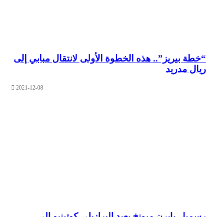
 بيريز”.. هذه الخطوة الأولى لانتقال مبابي إلى
 مدريد
2021-12-08
.. بايرن ميونخ يعيد البرازيلي كوتينيو إلى