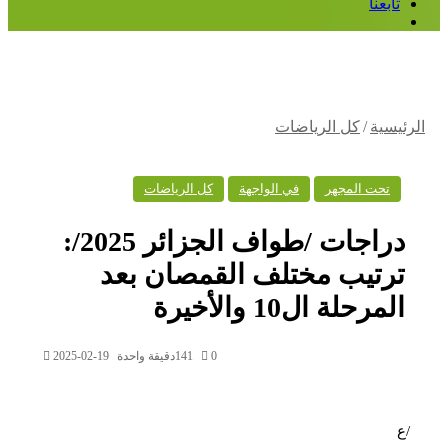
بعنا
ضافة
مود
انبي
سية
/
كل الرياضات
تحت المجهر
في الواجهة
كل الرياضات
دراجات /طواف الجزائر 2025/:
رتيب مختلف القمصان بعد
مرحلة ال10 والأخيرة
0
141
دقيقة واحدة
2025-02-19