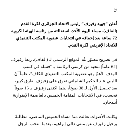
ن “جهيد زفيزف” رئيس الاتحاد الجزائري لكرة القدم
فاف)، مساء اليوم الأحد، استقالته من رئاسة الهيئة الكروية
في انتخابات عضوية المكتب التنفيذي
تحاد الإفريقي لكرة القدم.
تصريح مصوّر بثّه الموقع الرسمي لـ (الفاف)، ربط زفيزف
(62 عاماً) تنحيه من كرسي الرئاسة بـ “فشله في كسب
دف الأهمّ وهو عضوية المكتب التنفيذي للكاف”، علماً أنّ
يبي عبد الحكيم الشلماني تفوق على زفيزف بفارق كبير،
بعد تحصيل الأول لـ 38 صوتاً، بينما اكتفى زفيزف بـ 15 صوتاً
ب، في الانتخابات المقامة الخميس بالعاصمة الإيفوارية
دجان.
نت الأصوات تعالت منذ مساء الخميس الماضي، مطالبةً
يل زفيزف عن مبنى دالي إبراهيم، بعدما انتخب الرجل