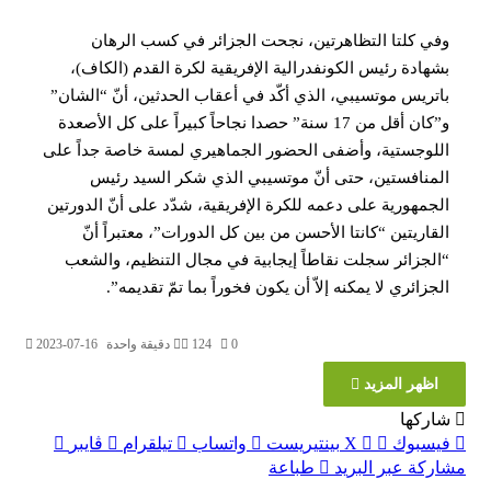
 كلتا التظاهرتين، نجحت الجزائر في كسب الرهان
ادة رئيس الكونفدرالية الإفريقية لكرة القدم (الكاف)،
ريس موتسيبي، الذي أكّد في أعقاب الحدثين، أنّ “الشان”
 أقل من 17 سنة” حصدا
نجاحاً كبيراً على كل الأصعدة
وجستية، وأضفى الحضور الجماهيري لمسة خاصة جداً على
نافستين، حتى أنّ موتسيبي الذي شكر السيد رئيس
مهورية على دعمه للكرة الإفريقية، شدّد على أنّ الدورتين
اريتين “كانتا الأحسن من بين كل الدورات”، معتبراً أنّ
جزائر سجلت نقاطاً إيجابية في مجال التنظيم، والشعب
زائري لا يمكنه إلاّ أن يكون فخوراً بما تمّ تقديمه”.
0
124
دقيقة واحدة
2023-07-16
ظهر المزيد
كها
سبوك
‫X
بينتيريست
واتساب
تيلقرام
ڤايبر
ة عبر البريد
طباعة