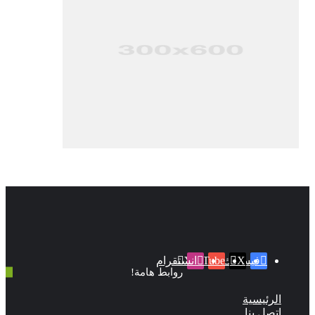
‫X
فيسبوك
‫YouTube
انستقرام
روابط هامة!
لرئيسية
تصل بنا