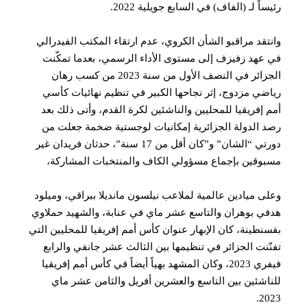
اً لـ (الفاف) في السابع جويلية 2022.
تقد مراقبو الشأن الكروي، عدم ارتقاء المكتب الفيدرالي
عهد زفيزف إلى مستوى الأداء الرسمي، بعدما تمكّنت
الجزائر في النصف الأول من سنة 2023 من كسب رهان
ضي مزدوج، إثر نجاحها الكبير في تنظيم نهائيات كأسي
 إفريقيا للمحليين والناشئين لكرة القدم، وأتى ذلك بعد
 الدولة الجزائرية إمكانيات لوجستية ضخمة جعلت من
دورتي “الشان” و”كان أقل من 17 سنة”، حدثان فريدان غير
وقين بإجماع مسؤولي الكاف والمنتخبات المشاركة،
ى ميادين عالمية لملاعب نيلسون مانديلا ببراقي، وميلود
ي بوهران والتاسع عشر ماي في عنابة، والشهيد حملاوي
نطينة، كان الإبهار عنوان كأس أمم إفريقيا للمحليين التي
ّنت الجزائر في تنظيمها بين الثالث عشر جانفي والرابع
فيفري 2023، وكان المشهد بهياً أيضاً في كأس أمم إفريقيا
اشئين بين التاسع والعشرين أفريل والثامن عشر ماي
20