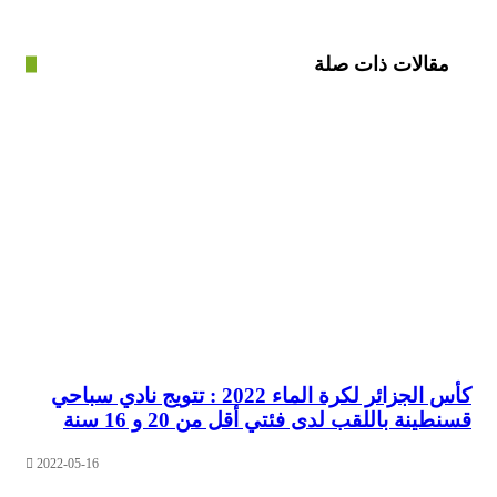
الات ذات صلة
كأس الجزائر لكرة الماء 2022 : تتويج نادي سباحي
نة باللقب لدى فئتي أقل من 20 و 16 سنة
2022-05-16