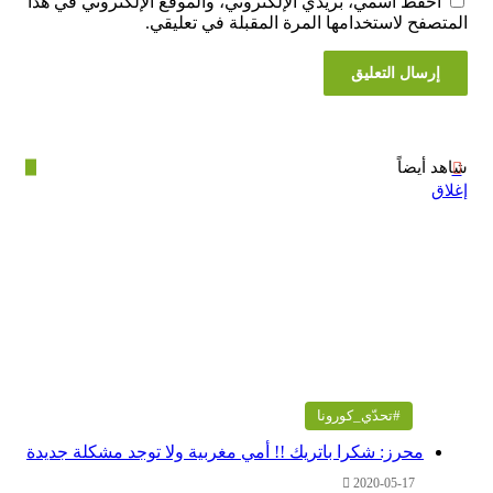
فظ اسمي، بريدي الإلكتروني، والموقع الإلكتروني في هذا
فح لاستخدامها المرة المقبلة في تعليقي.
أيضاً
#تحدّي_كورونا
محرز: شكرا باتريك !! أمي مغربية ولا توجد مشكلة جديدة
2020-05-17