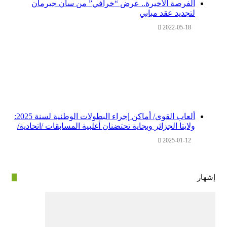
الفرصة الأخيرة.. عرض “خرافي” من سان جيرمان
لتجديد عقد مبابي
2022-05-18
ألعاب القوى/ أماكن إجراء البطولات الوطنية لسنة 2025:
ولايتا الجزائر وبجاية تحتضنان أغلبية المسابقات /اتحادية/
2025-01-12