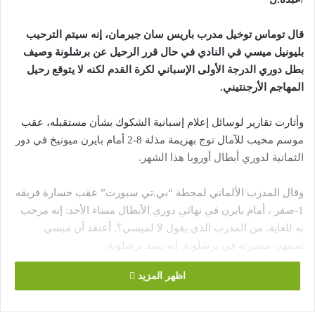
قال توماس توخيل مدرب باريس سان جيرمان، إنه سيتم الترحيب
بليونيل ميسي في النادي في حال قرر الرحيل عن برشلونة وصيف
بطل دوري الدرجة الأولى الإسباني لكرة القدم لكنه لا يتوقع رحيل
المهاجم الأرجنتيني.
وأثارت تقارير لوسائل إعلام إسبانية الشكوك بشأن مستقبله، عقب
موسم مخيب للآمال توج بهزيمة مذلة 8-2 أمام بايرن ميونيخ في دور
الثمانية لدوري أبطال أوروبا هذا الشهر.
وقال المدرب الألماني لمحطة “بي.تي سبورت” عقب خسارة فريقه
1-صفر ، أمام بايرن في نهائي دوري الأبطال مساء الأحد: إنه مرحب
به للغاية. من المدرب الذي يقول لا لميسي؟. أعتقد أن ميسي
سينهي مسيرته في برشلونة. إنه سيد برشلونة.
اظهر المزيد
وقال توخيل إن النادي سيناقش أهدافه من التعاقدات الجديدة حيث
يحتاج لتشكيلة أكبر لمواجهة متطلبات الموسم الجديد.