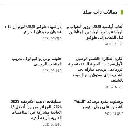
وأضاف: فقدنا الكثير من اللاعبين خلال هذا الموسم وخسرنا الآن
مقالات ذات صلة
تياغو سيلفا وإيريك مكسيم تشوبو موتينغ. نريد استغلال فترة
الانتقالات الآن لتعزيز التشكيلة. الموسم سيكون مرهقا للغاية وبدون
ألعاب أولمبية 2020: وزير الشباب و
بارالمبياد طوكيو-2020/اليوم ال 12 :
فترات راحة، نريد بناء تشكيلة قوية. قررنا عدم الحديث عن الانتقالات
الرياضة يشجع الرياضين المتأهلين
فضيتان جديدتان للجزائر
خلال هذه الفترة. سنجلس سويا خلال الأيام المقبلة.
قبل الذهاب إلى طوكيو
2021-09-05
2021-07-13
وأُلغي موسم 2019-2020 من دوري الدرجة الأولى الفرنسي في
مارس الماضي بسبب جائحة كوفيد-19 وانطلق الموسم الجديد هذا
الكرة الطائرة /القسم الوطني
حقيقة تولي يواكيم لوف تدريب
الأول/سيدات /الجولة الـ 11/ تسوية
المنتخب الروسي
الأسبوع.
الرزنامة : برمجة مباراة نجم
2021-07-14
الشلف-نادي صدوق يوم السبت
بالشلف
2025-03-12
برشلونة ينفرد بوصافة “الليغا”
مسابقات الاندية الافريقية 2025-
بانتصاره على ريال بيتيس
2026: الجزائر من بين أفضل 12
اتحادية مشاركة في المنافسات
2022-05-08
القارية بأربعة أندية
2025-06-24