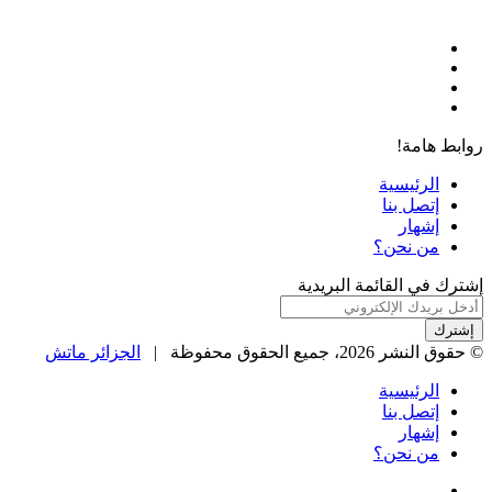
فيسبوك
‫X
‫YouTube
انستقرام
روابط هامة!
الرئيسية
إتصل بنا
إشهار
من نحن؟
إشترك في القائمة البريدية
أدخل
بريدك
الإلكتروني
© حقوق النشر 2026، جميع الحقوق محفوظة |
الجزائر ماتش
الرئيسية
إتصل بنا
إشهار
من نحن؟
فيسبوك