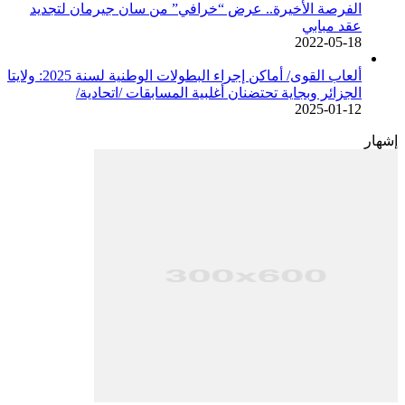
الفرصة الأخيرة.. عرض “خرافي” من سان جيرمان لتجديد
عقد مبابي
2022-05-18
ألعاب القوى/ أماكن إجراء البطولات الوطنية لسنة 2025: ولايتا
الجزائر وبجاية تحتضنان أغلبية المسابقات /اتحادية/
2025-01-12
إشهار