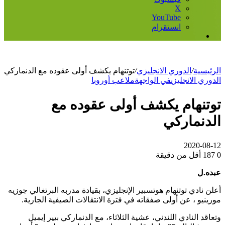
‫X
‫YouTube
انستقرام
إضافة
عمود
جانبي
الرئيسية
/
الدوري الانجليزي
/
توتنهام يكشف أولى عقوده مع الدنماركي
الدوري الانجليزي
في الواجهة
ملاعب أوروبا
توتنهام يكشف أولى عقوده مع
الدنماركي
2020-08-12
0
187
أقل من دقيقة
عبده.ل
أعلن نادي توتنهام هوتسبير الإنجليزي، بقيادة مدربه البرتغالي جوزيه
مورينيو ، عن أولى صفقاته في فترة الانتقالات الصيفية الجارية.
وتعاقد النادي اللندني، عشية الثلاثاء، مع الدنماركي بيير إيميل