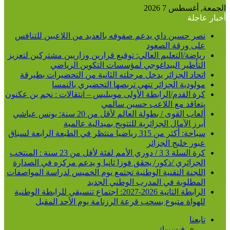
عن
الجمعة, أغسطس 7 2026
أخبار عاجلة
نصر حسين داي يدعم صفوفه بالعديد من اللاعبين للتنافس
على ورقة الصعود
رياضة/التعليم العالي: توقيع قرارين وزاريين مشتركين لتعزيز
التأطير البيداغوجي لمؤسسات التكوين الرياضي
اتحاد الجزائر يدخل مرحلته الثانية من التحضيرات بطبرقة
مولودية الجزائر تنهي تربصها التحضيري بالنمسا
كرة القدم/الرابطة الأولى موبيليس – انتقالات : نجم بن عكنون
يتعاقد مع اللاعب حسين سالمي
ألعاب القوى / بطولة العالم لأقل من 20 سنة: يونس عياشي
أبرز الآمال الجزائرية للتتويج بميدالية عالمية
سباحة: أكثر من 315 رياضيا منتظر في الطبعة الرابعة لسباق
عبور خليج الجزائر
كرة السلة 3 3 / دوري الأمم لفئة لأقل من 23 سنة : المنتخب
الجزائري /ذكور/ يحقق فوزا ثانيا و يدعم مركزه في الصدارة
اللجنة التقنية الوطنية تجتمع يوم الخميس لدراسة المواصفات
المطلوبة في المدرب الوطني الجديد
الرابطة الثانية 2026-2027: اجتماع تنسيقي للرابطة الوطنية
للهواة متبوع بسحب قرعة الرزنامة يوم الأحد المقبل
تابعنا
فيسبوك