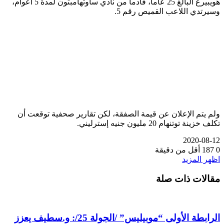
هويبيرغ البالغ 25 عاما، قادما من نادي ساوثهامبتون لمدة 5 أعوام،
وسيرتدي اللاعب القميص رقم 5.
ولم يتم الإعلان عن قيمة الصفقة، لكن تقارير صحفية توقعت أن
تكلف خزينة توتنهام 20 مليون جنيه إسترليني.
2020-08-12
0
187
أقل من دقيقة
اظهر المزيد
مقالات ذات صلة
الرابطة الأولى “موبيليس” /الجولة 25/: و.سطيف يعزز