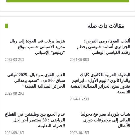
مقالات ذات صلة
ألعاب القوى/ رمي القرص:
بنزيما يرغب في العودة إلى ريال
الجزائري أسامة خنوسي يحطم
مدريد الاسباني حسب موقع
رقمه القياسي الوطني
“ريليفو” الإسباني
2025-03-23
2024-06-08
البطولة العربية للكانوي كاياك
العاب القوى مونديال- 2025 /نهائي
والباراكانوي /اليوم الأول/ : ابراهيم
سباق 800 م/ : “سعيد بإهدائي
قندوز يمنح الجزائر الميدالية الذهبية
الجزائر الميدالية الفضية”
التاسعة
2025-09-20
2024-11-23
شباب بلوزداد يعبر فخ دجوليبا
عدم الجمع بين وظيفتين في القطاع
المالي إلى مجموعات دوري
الرياضي : 30 سبتمبر أخر اجل
الأبطال
لاحترام التعليمة
2021-09-18
2022-10-15