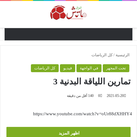
القائ
الرئيسية
/
كل الرياضات
تحت المجهر
في الواجهة
فيديو
كل الرياضات
تمارين اللياقة البدنية 3
2021-05-20
0
140
أقل من دقيقة
https://www.youtube.com/watch?v=oUr88dXHHY4
اظهر المزيد