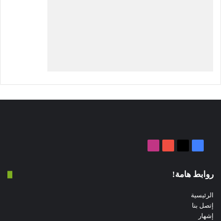
‫X
فيسبوك
‫YouTube
انستقرام
روابط هامة!
الرئيسية
إتصل بنا
إشهار