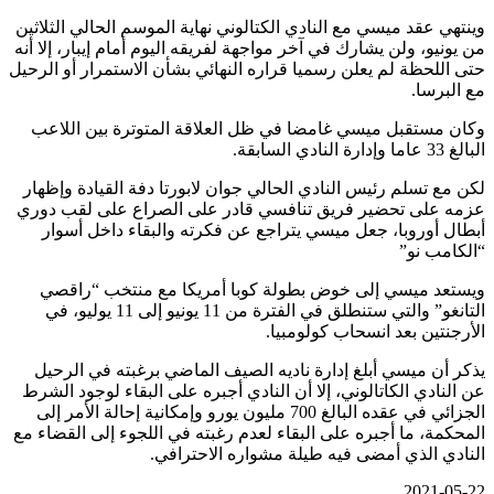
وينتهي عقد ميسي مع النادي الكتالوني نهاية الموسم الحالي الثلاثين
من يونيو، ولن يشارك في آخر مواجهة لفريقه اليوم أمام إيبار، إلا أنه
حتى اللحظة لم يعلن رسميا قراره النهائي بشأن الاستمرار أو الرحيل
مع البرسا.
وكان مستقبل ميسي غامضا في ظل العلاقة المتوترة بين اللاعب
البالغ 33 عاما وإدارة النادي السابقة.
لكن مع تسلم رئيس النادي الحالي جوان لابورتا دفة القيادة وإظهار
عزمه على تحضير فريق تنافسي قادر على الصراع على لقب دوري
أبطال أوروبا، جعل ميسي يتراجع عن فكرته والبقاء داخل أسوار
“الكامب نو”
ويستعد ميسي إلى خوض بطولة كوبا أمريكا مع منتخب “راقصي
التانغو” والتي ستنطلق في الفترة من 11 يونيو إلى 11 يوليو، في
الأرجنتين بعد انسحاب كولومبيا.
يذكر أن ميسي أبلغ إدارة ناديه الصيف الماضي برغبته في الرحيل
عن النادي الكاتالوني، إلا أن النادي أجبره على البقاء لوجود الشرط
الجزائي في عقده البالغ 700 مليون يورو وإمكانية إحالة الأمر إلى
المحكمة، ما أجبره على البقاء لعدم رغبته في اللجوء إلى القضاء مع
النادي الذي أمضى فيه طيلة مشواره الاحترافي.
2021-05-22