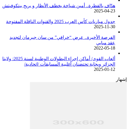
هدّاف بالفطرة.. أمين شياخة يخطف الأنظار و يريح بيتكوفيتش
2025-04-23
جدول مباريات كأس العرب 2025 والقنوات الناقلة المفتوحة
2025-11-30
الفرصة الأخيرة.. عرض “خرافي” من سان جيرمان لتجديد
عقد مبابي
2022-05-18
ألعاب القوى/ أماكن إجراء البطولات الوطنية لسنة 2025: ولايتا
الجزائر وبجاية تحتضنان أغلبية المسابقات /اتحادية/
2025-01-12
إشهار