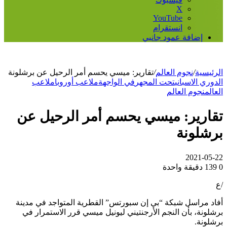
‫X
‫YouTube
انستقرام
إضافة عمود جانبي
الرئيسية
/
نجوم العالم
/
تقارير: ميسي يحسم أمر الرحيل عن برشلونة
الدوري الاسباني
تحت المجهر
في الواجهة
ملاعب أوروبا
ملاعب
العالم
نجوم العالم
تقارير: ميسي يحسم أمر الرحيل عن
برشلونة
2021-05-22
0
139
دقيقة واحدة
/ع
أفاد مراسل شبكة “بي إن سبورتس” القطرية المتواجد في مدينة
برشلونة، بأن النجم الأرجنتيني ليونيل ميسي قرر الاستمرار في
برشلونة.