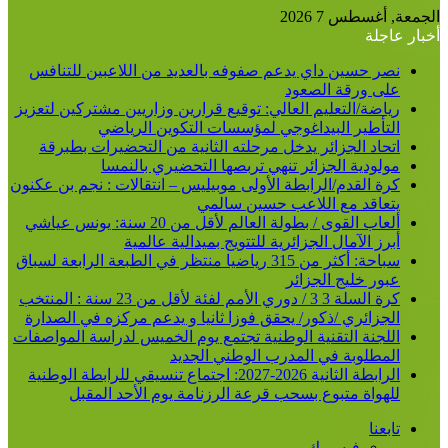
الجمعة, أغسطس 7 2026
أخبار عاجلة
نصر حسين داي يدعم صفوفه بالعديد من اللاعبين للتنافس
على ورقة الصعود
رياضة/التعليم العالي: توقيع قرارين وزاريين مشتركين لتعزيز
التأطير البيداغوجي لمؤسسات التكوين الرياضي
اتحاد الجزائر يدخل مرحلته الثانية من التحضيرات بطبرقة
مولودية الجزائر تنهي تربصها التحضيري بالنمسا
كرة القدم/الرابطة الأولى موبيليس – انتقالات : نجم بن عكنون
يتعاقد مع اللاعب حسين سالمي
ألعاب القوى / بطولة العالم لأقل من 20 سنة: يونس عياشي
أبرز الآمال الجزائرية للتتويج بميدالية عالمية
سباحة: أكثر من 315 رياضيا منتظر في الطبعة الرابعة لسباق
عبور خليج الجزائر
كرة السلة 3 3 / دوري الأمم لفئة لأقل من 23 سنة : المنتخب
الجزائري /ذكور/ يحقق فوزا ثانيا و يدعم مركزه في الصدارة
اللجنة التقنية الوطنية تجتمع يوم الخميس لدراسة المواصفات
المطلوبة في المدرب الوطني الجديد
الرابطة الثانية 2026-2027: اجتماع تنسيقي للرابطة الوطنية
للهواة متبوع بسحب قرعة الرزنامة يوم الأحد المقبل
تابعنا
فيسبوك