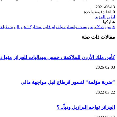
2021-06-13
0
141
دقيقة واحدة
اظهر المزيد
شاركها
فيسبوك
‫X
بينتيريست
واتساب
تيلقرام
ڤايبر
مشاركة عبر البريد
طباعة
مقالات ذات صلة
كأس ملك الأردن للملاكمة : خمس ميداليات للجزائر منها ذه
2026-02-03
“ضربة مؤلمة” لنسور قرطاج قبل مواجهة مالي
2022-03-22
الجزائر تواجه البرازيل ودياً.. ؟