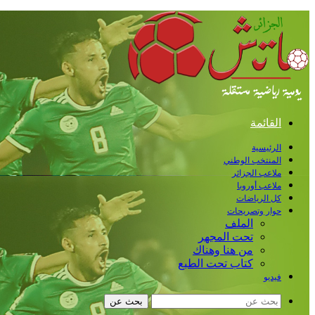
القائمة
الرئيسية
المنتخب الوطني
ملاعب الجزائر
ملاعب أوروبا
كل الرياضات
حوار وتصريحات
الملف
تحت المجهر
من هنا وهناك
كتاب تحت الطبع
فيديو
بحث عن