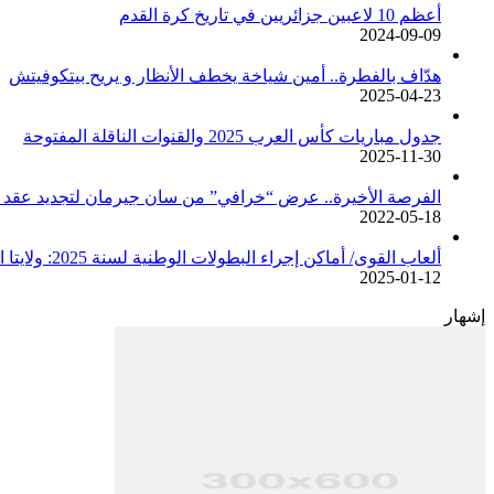
أعظم 10 لاعبين جزائريين في تاريخ كرة القدم
2024-09-09
هدّاف بالفطرة.. أمين شياخة يخطف الأنظار و يريح بيتكوفيتش
2025-04-23
جدول مباريات كأس العرب 2025 والقنوات الناقلة المفتوحة
2025-11-30
الفرصة الأخيرة.. عرض “خرافي” من سان جيرمان لتجديد عقد م
2022-05-18
ألعاب القوى/ أماكن إجراء البطولات الوطنية لسنة 2025: ولايتا الجزائر وبجاية تحتضنان أغلبية المسابقات /اتحادية/
2025-01-12
إشهار