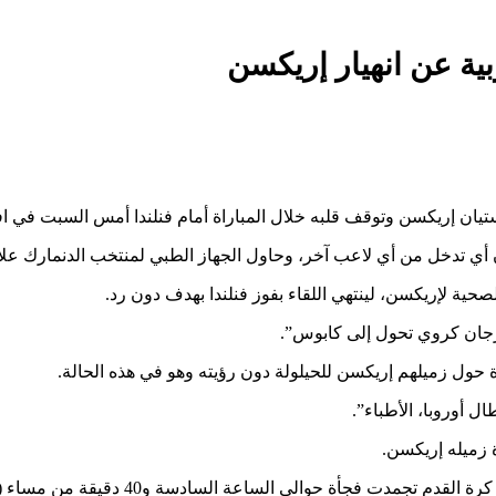
بية عن انهيار إريكسن
يان إريكسن وتوقف قلبه خلال المباراة أمام فنلندا أمس السبت في افتتاح 
ي لاعب آخر، وحاول الجهاز الطبي لمنتخب الدنمارك علاجه على مدار 10 دقائق قبل نقل
صحية لإريكسن، لينتهي اللقاء بفوز فنلندا بهدف دون رد.
حول زميلهم إريكسن للحيلولة دون رؤيته وهو في هذه الحالة.
 زميله إريكسن.