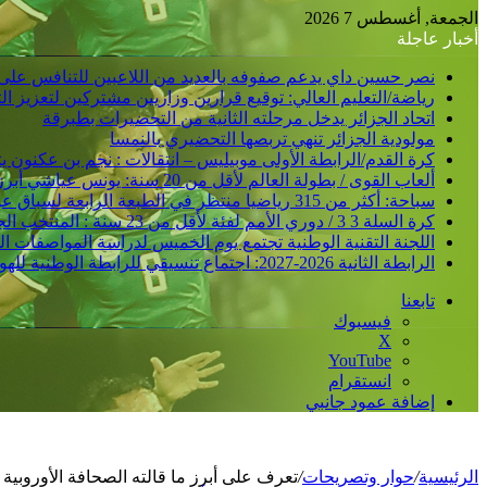
الجمعة, أغسطس 7 2026
أخبار عاجلة
نصر حسين داي يدعم صفوفه بالعديد من اللاعبين للتنافس على
رياضة/التعليم العالي: توقيع قرارين وزاريين مشتركين لتعزيز 
اتحاد الجزائر يدخل مرحلته الثانية من التحضيرات بطبرقة
مولودية الجزائر تنهي تربصها التحضيري بالنمسا
كرة القدم/الرابطة الأولى موبيليس – انتقالات : نجم بن عكنون
ألعاب القوى / بطولة العالم لأقل من 20 سنة: يونس عياشي أبرز الآمال الجزائرية للتتويج بميدالية عالمية
سباحة: أكثر من 315 رياضيا منتظر في الطبعة الرابعة لسباق عبور خليج الجزائر
كرة السلة 3 3 / دوري الأمم لفئة لأقل من 23 سنة : المنتخب الجزائري /ذكور/ يحقق فوزا ثانيا و يدعم مركزه في الصدارة
اللجنة التقنية الوطنية تجتمع يوم الخميس لدراسة المواصفات ا
الرابطة الثانية 2026-2027: اجتماع تنسيقي للرابطة الوطنية للهواة متبوع بسحب قرعة الرزنامة يوم الأحد المقبل
تابعنا
فيسبوك
‫X
‫YouTube
انستقرام
إضافة عمود جانبي
الرئيسية
/
حوار وتصريحات
/
تعرف على أبرز ما قالته الصحافة الأوروبية 