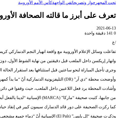
تحت المجهر
حوار وتصريحات
في الواجهة
كأس الأمم الأوروبية
تعرف على أبرز ما قالته الصحافة الأورو
2021-06-13
0
141
دقيقة واحدة
/ع
تفاعلت وسائل الإعلام الأوروبية مع واقعة انهيار النجم الدنماركي كريست
وانهار إريكسن داخل الملعب قبل دقيقتين من نهاية الشوط الأول، دون أي تدخل من أ
وجرى تأجيل المباراة لنحو ساعتين قبل استئنافها بعد استقرار الحالة ال
وأوضحت محطة “دي آر” (DR) التليفزيونية الدنماركية أنّ “ما بدأ كمهرجان كروي تحول إلى كابوس”.
وأشادت المحطة برد فعل اللاعبين داخل الملعب، حيث وقفوا في دائرة 
من جانبها، كتبت صحيفة “ماركا” (MARCA) الإسبانية “لدينا بالفعل أبطال أوروبا، الأطباء”.
كما ركزت الصحيفة على دور قائد الدنمارك سيمون كيير في إنقاذ حياة
وذكرت صحيفة “إل بايس” (El País) الإسبانية أنّ “دماء جميع مشجعي كرة القدم تجمدت فجأة حوالي الساعة السادسة و40 دقيقة من مساء (أمس) السبت”.