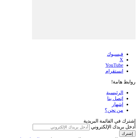
فيسبوك
‫X
‫YouTube
انستقرام
روابط هامة!
الرئيسية
إتصل بنا
إشهار
من نحن؟
إشترك في القائمة البريدية
أدخل بريدك الإلكتروني