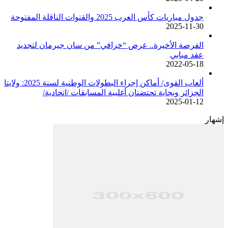
جدول مباريات كأس العرب 2025 والقنوات الناقلة المفتوحة
2025-11-30
الفرصة الأخيرة.. عرض “خرافي” من سان جيرمان لتجديد
عقد مبابي
2022-05-18
ألعاب القوى/ أماكن إجراء البطولات الوطنية لسنة 2025: ولايتا
الجزائر وبجاية تحتضنان أغلبية المسابقات /اتحادية/
2025-01-12
إشهار