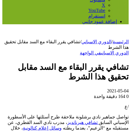
‫X
‫YouTube
انستقرام
إضافة عمود جانبي
الرئيسية
/
الدوري الاسباني
/
تشافي يقرر البقاء مع السد مقابل تحقيق
هذا الشرط
الدوري الاسباني
في الواجهة
تشافي يقرر البقاء مع السد مقابل
تحقيق هذا الشرط
2021-05-04
0
164
دقيقة واحدة
/ع
تواصل جماهير نادي برشلونة ملاحقة طرح أسئلتها على الأسطورة
الإسباني السابق
تشافي هيرنانديز
، مدرب نادي السد القطري، عن
مستقبله مع “الزعيم”، بعدما ربطته
وسائل إعلام كتالونية
، خلال