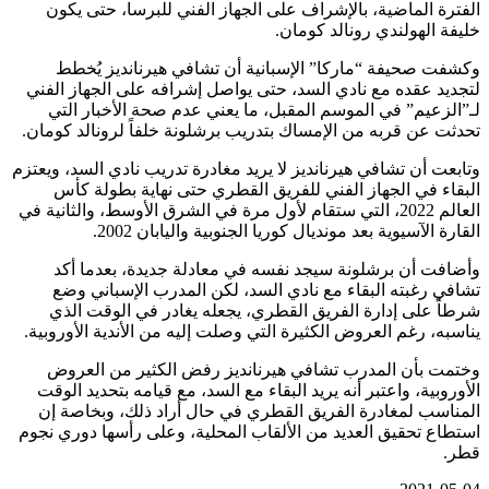
الفترة الماضية، بالإشراف على الجهاز الفني للبرسا، حتى يكون
خليفة الهولندي رونالد كومان.
وكشفت صحيفة “ماركا” الإسبانية أن تشافي هيرنانديز يُخطط
لتجديد عقده مع نادي السد، حتى يواصل إشرافه على الجهاز الفني
لـ”الزعيم” في الموسم المقبل، ما يعني عدم صحة الأخبار التي
تحدثت عن قربه من الإمساك بتدريب برشلونة خلفاً لرونالد كومان.
وتابعت أن تشافي هيرنانديز لا يريد مغادرة تدريب نادي السد، ويعتزم
البقاء في الجهاز الفني للفريق القطري حتى نهاية بطولة كأس
العالم 2022، التي ستقام لأول مرة في الشرق الأوسط، والثانية في
القارة الآسيوية بعد مونديال كوريا الجنوبية واليابان 2002.
وأضافت أن برشلونة سيجد نفسه في معادلة جديدة، بعدما أكد
تشافي رغبته البقاء مع نادي السد، لكن المدرب الإسباني وضع
شرطاً على إدارة الفريق القطري، يجعله يغادر في الوقت الذي
يناسبه، رغم العروض الكثيرة التي وصلت إليه من الأندية الأوروبية.
وختمت بأن المدرب تشافي هيرنانديز رفض الكثير من العروض
الأوروبية، واعتبر أنه يريد البقاء مع السد، مع قيامه بتحديد الوقت
المناسب لمغادرة الفريق القطري في حال أراد ذلك، وبخاصة إن
استطاع تحقيق العديد من الألقاب المحلية، وعلى رأسها دوري نجوم
قطر.