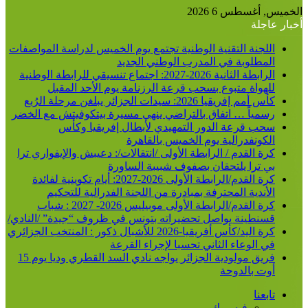
الخميس, أغسطس 6 2026
أخبار عاجلة
اللجنة التقنية الوطنية تجتمع يوم الخميس لدراسة المواصفات
المطلوبة في المدرب الوطني الجديد
الرابطة الثانية 2026-2027: اجتماع تنسيقي للرابطة الوطنية
للهواة متبوع بسحب قرعة الرزنامة يوم الأحد المقبل
كأس أمم إفريقيا 2026: سيدات الجزائر يبلغن مرحلة الرُبع
رسمياً … اتفاق بالتراضي ينهي مسيرة بيتكوفيتش مع الخضر
سحب قرعة الدور التمهيدي لأبطال إفريقيا وكأس
الكونفدرالية يوم الخميس بالقاهرة
كرة القدم / الرابطة الأولى /انتقالات/: دعيبش والإيفواري ترا
بي ترا يلتحقان بصفوف شبيبة الساورة
كرة القدم/الرابطة الأولى 2026-2027: أيام تكوينية لفائدة
الأندية المحترفة بمبادرة من اللجنة الفدرالية للتحكيم
كرة القدم/الرابطة الأولى موبيليس 2026- 2027 : شباب
قسنطينة يواصل تحضيراته بتونس في ظروف “جيدة” /النادي/
كرة اليد/كأس أفريقيا-2026 للأشبال ذكور : المنتخب الجزائري
في الوعاء الثاني تحسبا لإجراء القرعة
فريق مولودية الجزائر يواجه نادي السد القطري وديا يوم 15
أوت بالدوحة
تابعنا
فيسبوك