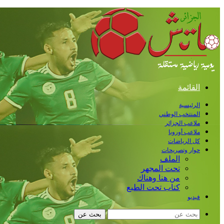
القائمة
الرئيسية
المنتخب الوطني
ملاعب الجزائر
ملاعب أوروبا
كل الرياضات
حوار وتصريحات
الملف
تحت المجهر
من هنا وهناك
كتاب تحت الطبع
فيديو
بحث عن