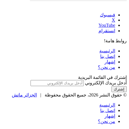
فيسبوك
‫X
‫YouTube
انستقرام
روابط هامة!
الرئيسية
إتصل بنا
إشهار
من نحن؟
إشترك في القائمة البريدية
أدخل بريدك الإلكتروني
© حقوق النشر 2026، جميع الحقوق محفوظة |
الجزائر ماتش
الرئيسية
إتصل بنا
إشهار
من نحن؟