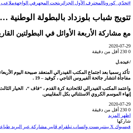
#تحدّي_كورونا
المحترف الأول الجزائري
تحت المجهر
في الواجهة
ملاعب ا
تتويج شباب بلوزداد بالبطولة الوطنية … ر
مع مشاركة الأربعة الأوائل في البطولتين القار
2020-07-29
0
230
أقل من دقيقة
/عبده.ل
مفاجأة انتشار جائحة الفيروس التاجي ، كوفيد – 19
.
واعتمد المكتب الفيدرالي للاتحادية كرة القدم ، “فاف “، الخيار الثالث
إنهاء الموسم الكروي الاستثنائي بكل المقاييس.
2020-07-29
0
230
أقل من دقيقة
اظهر المزيد
شاركها
فيسبوك
‫X
بينتيريست
واتساب
تيلقرام
ڤايبر
مشاركة عبر البريد
طباعة