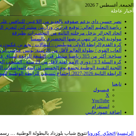
الجمعة, أغسطس 7 2026
أخبار عاجلة
نصر حسين داي يدعم صفوفه بالعديد من اللاعبين للتنافس على
رياضة/التعليم العالي: توقيع قرارين وزاريين مشتركين لتعزيز 
اتحاد الجزائر يدخل مرحلته الثانية من التحضيرات بطبرقة
مولودية الجزائر تنهي تربصها التحضيري بالنمسا
كرة القدم/الرابطة الأولى موبيليس – انتقالات : نجم بن عكنون
ألعاب القوى / بطولة العالم لأقل من 20 سنة: يونس عياشي أبرز الآمال الجزائرية للتتويج بميدالية عالمية
سباحة: أكثر من 315 رياضيا منتظر في الطبعة الرابعة لسباق عبور خليج الجزائر
كرة السلة 3 3 / دوري الأمم لفئة لأقل من 23 سنة : المنتخب الجزائري /ذكور/ يحقق فوزا ثانيا و يدعم مركزه في الصدارة
اللجنة التقنية الوطنية تجتمع يوم الخميس لدراسة المواصفات ا
الرابطة الثانية 2026-2027: اجتماع تنسيقي للرابطة الوطنية للهواة متبوع بسحب قرعة الرزنامة يوم الأحد المقبل
تابعنا
فيسبوك
‫X
‫YouTube
انستقرام
إضافة عمود جانبي
الرئيسية
/
#تحدّي_كورونا
/
تتويج شباب بلوزداد بالبطولة الوطنية … رسميّا