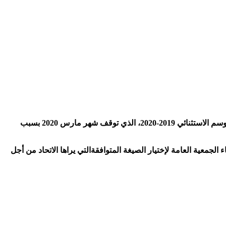
تأكد رسميا بعد اجتماع المكتب الفيدرالي المنعقد صبيحة اليوم الأربعاء، تتويج فريق شباب بلوزداد بطلا لبطزلة المحترف الأول الجزائري ، للموسم الاستثنائي 2019-2020، الذي توقف شهر مارس 2020 بسبب
الجمعية العامة لإختيار الصيغة المتوافقةالتي يراها الاتحاد من أجل