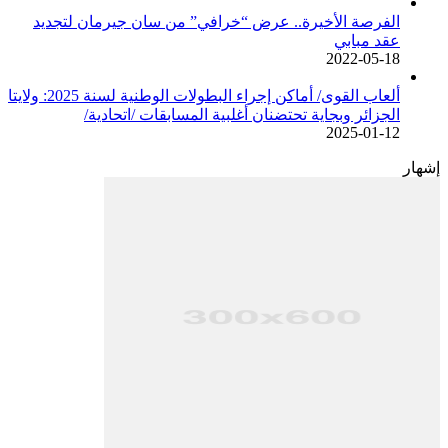
الفرصة الأخيرة.. عرض “خرافي” من سان جيرمان لتجديد
عقد مبابي
2022-05-18
ألعاب القوى/ أماكن إجراء البطولات الوطنية لسنة 2025: ولايتا
الجزائر وبجاية تحتضنان أغلبية المسابقات /اتحادية/
2025-01-12
إشهار