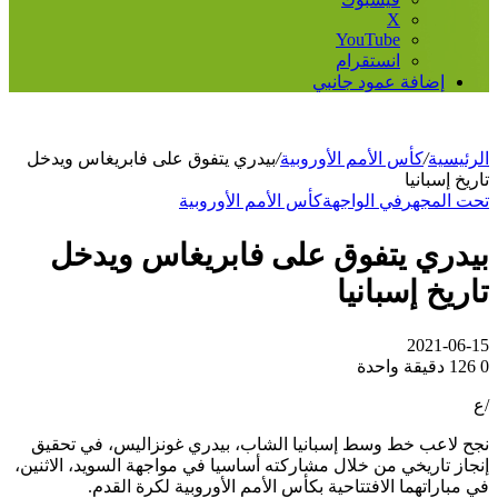
‫X
‫YouTube
انستقرام
إضافة عمود جانبي
الرئيسية
/
كأس الأمم الأوروبية
/
بيدري يتفوق على فابريغاس ويدخل
تاريخ إسبانيا
تحت المجهر
في الواجهة
كأس الأمم الأوروبية
بيدري يتفوق على فابريغاس ويدخل
تاريخ إسبانيا
2021-06-15
0
126
دقيقة واحدة
/ع
نجح لاعب خط وسط إسبانيا الشاب، بيدري غونزاليس، في تحقيق
إنجاز تاريخي من خلال مشاركته أساسيا في مواجهة السويد، الاثنين،
في مباراتهما الافتتاحية بكأس الأمم الأوروبية لكرة القدم.