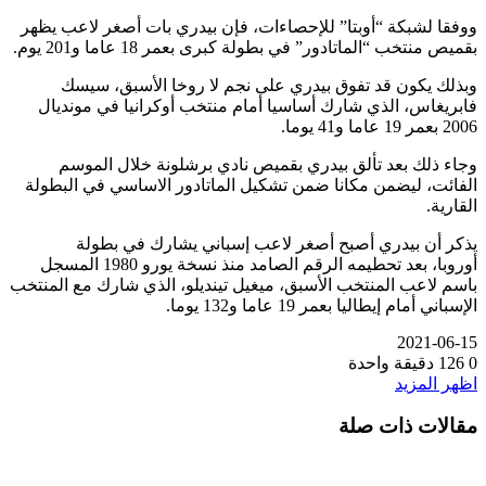
ووفقا لشبكة “أوبتا” للإحصاءات، فإن بيدري بات أصغر لاعب يظهر
بقميص منتخب “الماتادور” في بطولة كبرى بعمر 18 عاما و201 يوم.
وبذلك يكون قد تفوق بيدري على نجم لا روخا الأسبق، سيسك
فابريغاس، الذي شارك أساسيا أمام منتخب أوكرانيا في مونديال
2006 بعمر 19 عاما و41 يوما.
وجاء ذلك بعد تألق بيدري بقميص نادي برشلونة خلال الموسم
الفائت، ليضمن مكانا ضمن تشكيل الماتادور الاساسي في البطولة
القارية.
يذكر أن بيدري أصبح أصغر لاعب إسباني يشارك في بطولة
أوروبا، بعد تحطيمه الرقم الصامد منذ نسخة يورو 1980 المسجل
باسم لاعب المنتخب الأسبق، ميغيل تينديلو، الذي شارك مع المنتخب
الإسباني أمام إيطاليا بعمر 19 عاما و132 يوما.
2021-06-15
0
126
دقيقة واحدة
اظهر المزيد
مقالات ذات صلة