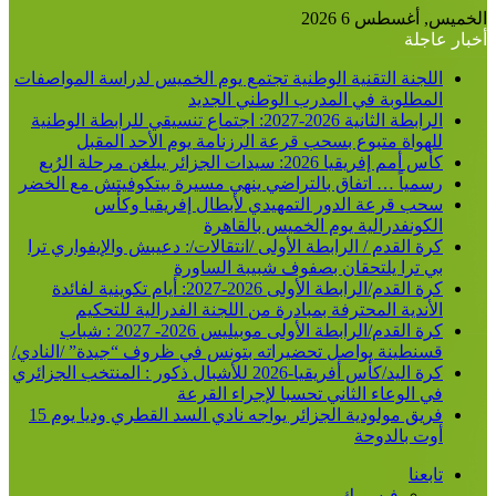
الخميس, أغسطس 6 2026
أخبار عاجلة
اللجنة التقنية الوطنية تجتمع يوم الخميس لدراسة المواصفات
المطلوبة في المدرب الوطني الجديد
الرابطة الثانية 2026-2027: اجتماع تنسيقي للرابطة الوطنية
للهواة متبوع بسحب قرعة الرزنامة يوم الأحد المقبل
كأس أمم إفريقيا 2026: سيدات الجزائر يبلغن مرحلة الرُبع
رسمياً … اتفاق بالتراضي ينهي مسيرة بيتكوفيتش مع الخضر
سحب قرعة الدور التمهيدي لأبطال إفريقيا وكأس
الكونفدرالية يوم الخميس بالقاهرة
كرة القدم / الرابطة الأولى /انتقالات/: دعيبش والإيفواري ترا
بي ترا يلتحقان بصفوف شبيبة الساورة
كرة القدم/الرابطة الأولى 2026-2027: أيام تكوينية لفائدة
الأندية المحترفة بمبادرة من اللجنة الفدرالية للتحكيم
كرة القدم/الرابطة الأولى موبيليس 2026- 2027 : شباب
قسنطينة يواصل تحضيراته بتونس في ظروف “جيدة” /النادي/
كرة اليد/كأس أفريقيا-2026 للأشبال ذكور : المنتخب الجزائري
في الوعاء الثاني تحسبا لإجراء القرعة
فريق مولودية الجزائر يواجه نادي السد القطري وديا يوم 15
أوت بالدوحة
تابعنا
فيسبوك