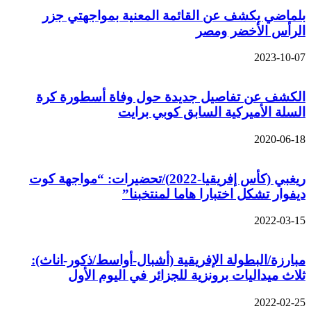
بلماضي يكشف عن القائمة المعنية بمواجهتي جزر
الرأس الأخضر ومصر
2023-10-07
الكشف عن تفاصيل جديدة حول وفاة أسطورة كرة
السلة الأميركية السابق كوبي برايت
2020-06-18
ريغبي (كأس إفريقيا-2022)/تحضيرات: “مواجهة كوت
ديفوار تشكل اختبارا هاما لمنتخبنا”
2022-03-15
مبارزة/البطولة الإفريقية (أشبال-أواسط/ذكور-اناث):
ثلاث ميداليات برونزية للجزائر في اليوم الأول
2022-02-25