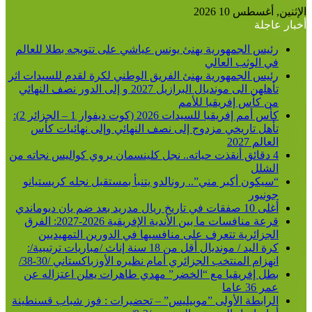
الإثنين, أغسطس 10 2026
أخبار عاجلة
رئيس الجمهورية يهنئ يونس عياشي على تتويجه بطلا للعالم
في الوثب العالي
رئيس الجمهورية يهنئ الفريق الوطني لكرة لقدم للسيدات اثر
تأهلهن الى مونديال البرازيل 2027 و إلى الدور نصف النهائي
من كأس إفريقيا للأمم
كأس أمم إفريقيا للسيدات 2026 (كوت ديفوار 1 – الجزائر 2):
تأهل تاريخي مزدوج إلى نصف النهائي وإلى نهائيات كأس
العالم 2027
4 دقائق أنقذت حياته.. نجل كلينسمان يروي كواليس نجاته من
الشلل
“سيكون أكبر مني”.. رونالدو يتنبأ بمستقبل نجله كريستيانو
جونيور
أغلى 10 صفقات في تاريخ ريال مدريد بعد ضم يان ديوماندي
قرعة منافسات ما بين الأندية الإفريقية 2026-2027: الفرق
الجزائرية تتعرف على منافسيها في الدورين التمهيديين
كرة اليد / مونديال أقل من 18 سنة إناث /مباريات ترتيبية/:
انهزام المنتخب الجزائري أمام نظيره الأوزباكستاني /30-38/
بطل إفريقيا مع “الخضر” مهدي طاهرات يعلن اعتزاله عن
عمر 36 عاما
الرابطة الأولى ”موبيليس” – تحضيرات : فوز شباب قسنطينة