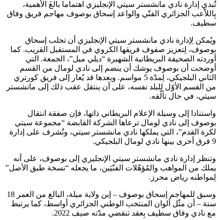
تُبدي إدارة نادي مانشستر سيتي الإنجليزي اهتماما بالغَ الأهمية،
بِاللاّعب الجزائري الفتّي والواعد إسحاق بوصوف مهاجم فريق وفاق
سطيف.
ويُمكن لِإدارة نادي مانشستر سيتي الإنجليزي أن تجلب إسحاق
بوصوف، لِتعزيز صفوف فريقها الكروي في المستقبل القريب. كما
أوردته الصحيفة البريطانية الشهيرة “ديلي ميل”، الجمعة. التي
أوضحت أن بوصوف يوشك أن ينضم إلى نادي لومال من القسم
الثاني البلجيكي، لِمدّة 5 مواسم. وبعدها قد يُعار إلى فريق كورتري
من القسم الأوّل للبلد نفسه، على أن ينتقل عقب ذلك إلى مانشستر
سيتي، في حال تألّقه.
واستنادا إلى وسيلة الإعلام البريطاني ذاتها، فإن صفقة انتقال
بوصوف إلى نادي لومال ترعاها الشركة القابضة “مجموعة سيتي
لكرة القدم”، التي يملكها نادي مانشستر سيتي، وتُشرف على إدارة
9 فرق أخرى بينها نادي لومال البلجيكي.
وتنظر إدارة نادي مانشستر سيتي الإنجليزي إلى بوصوف، على أنه
يملك من المواهب والمُؤهّلات الفنّيَين، ما يجعله “نسخة طبق الأصل”
لِمواطنه رياض محرز.
وسبق للمهاجم إسحاق بوصوف – إبن ولاية ميلة، البالغ من العمر 18
سنة – أن مثّل ألوان المنتخب الوطني الجزائري أواسط، كما يرتبط
مع نادي وفاق سطيف بِعقد تنقضي مدّته صيف 2022.