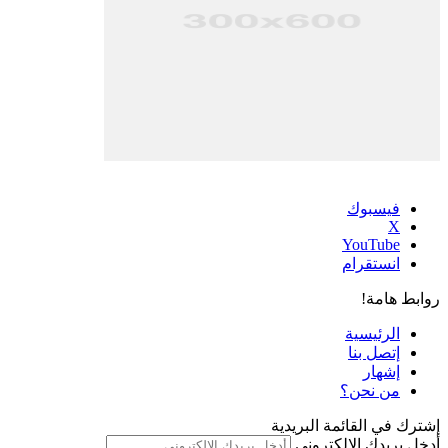
فيسبوك
‫X
‫YouTube
انستقرام
روابط هامة!
الرئيسية
إتصل بنا
إشهار
من نحن؟
إشترك في القائمة البريدية
أدخل بريدك الإلكتروني