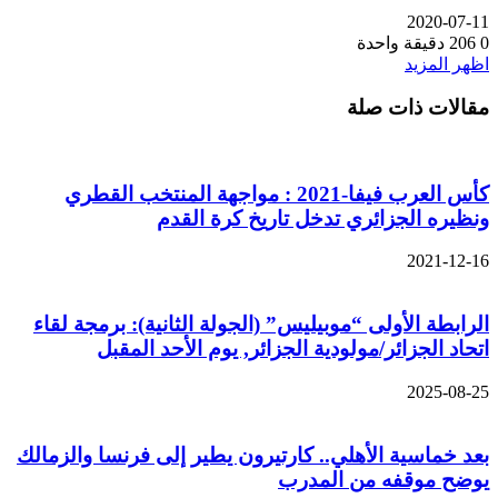
2020-07-11
0
206
دقيقة واحدة
اظهر المزيد
مقالات ذات صلة
كأس العرب فيفا-2021 : مواجهة المنتخب القطري
ونظيره الجزائري تدخل تاريخ كرة القدم
2021-12-16
الرابطة الأولى “موبيليس” (الجولة الثانية): برمجة لقاء
اتحاد الجزائر/مولودية الجزائر, يوم الأحد المقبل
2025-08-25
بعد خماسية الأهلي.. كارتيرون يطير إلى فرنسا والزمالك
يوضح موقفه من المدرب