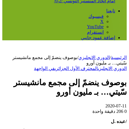
أمام اتحاد المنستير التونسي /2-0/
تابعنا
فيسبوك
‫X
‫YouTube
انستقرام
إضافة عمود جانبي
الرئيسية
/
الدوري الانجليزي
/
بوصوف ينضمّ إلى مجمع مانشيستر
سّيتي… بـ مليون أورو
الدوري الانجليزي
المحترف الأول الجزائري
في الواجهة
بوصوف ينضمّ إلى مجمع مانشيستر
سّيتي… بـ مليون أورو
2020-07-11
0
206
دقيقة واحدة
/عبده .ل