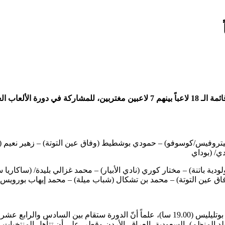
روفيس/كوسوفو) – حمودي بوشطيط (وفاق عين التوتة) – زهير نعيم (الشا
ي/ (بوداي
دية باتنة) – مختار كوري (نادي الأبيار) – محمد غزالي بليدة/ (ساكاريا
اق عين التوتة) – محمد بن تشكال (شباب ميلة) – محمد إيهاب بورويس (ا
سيفتتح “الخضر” المنافسة بمواجهة الأردن الخميس القادم بقاعة حمو بوتليليس (19.00 سا)، علم
المنظم)، السعودية، العراق، الأردن وقطر، على أن تتأهل المنتخبات الأ