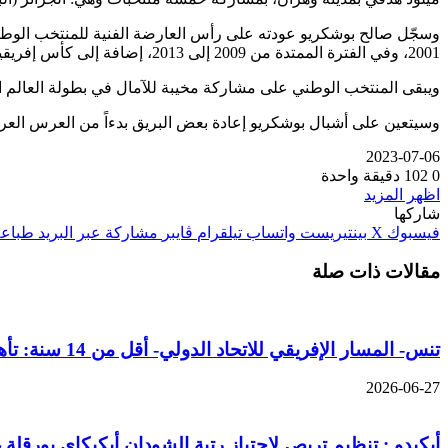
2001، وفي الفترة الممتدة من 2009 إلى 2013، إضافة إلى كأس إفريقيا 2016.
ويبقى المنتخب الوطني على مشاركة مخيبة للآمال في بطولة العالم الأخيرة 2023 التي جرت بالسويد وبولونيا، حيث أنهى المنافسة فيها في المركز الـ 31 
وسيتعين على أشبال بوشكريو إعادة بعض البريق بدءاً من العرس العربي
2023-07-06
0
102
دقيقة واحدة
اظهر المزيد
شاركها
فيسبوك
‫X
بينتيريست
واتساب
تيلقرام
ڤايبر
مشاركة عبر البريد
طباعة
مقالات ذات صلة
تنس- المسار الإفريقي للاتحاد الدولي- أقل من 14 سنة: تأهل الجزائريين حمر العين وباداش الى النهائي
2026-06-27
أيكيدو : تنظيم تربص لاجتياز رتبة الشودان أيكيكاي بورقلة 