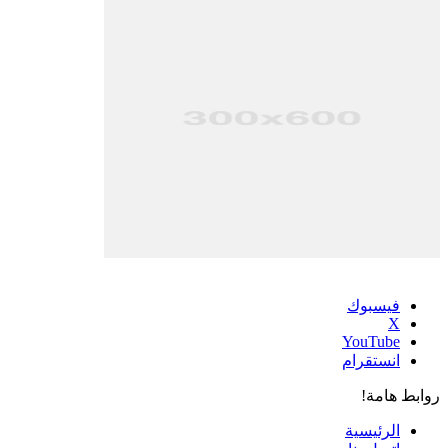
فيسبوك
‫X
‫YouTube
انستقرام
روابط هامة!
الرئيسية