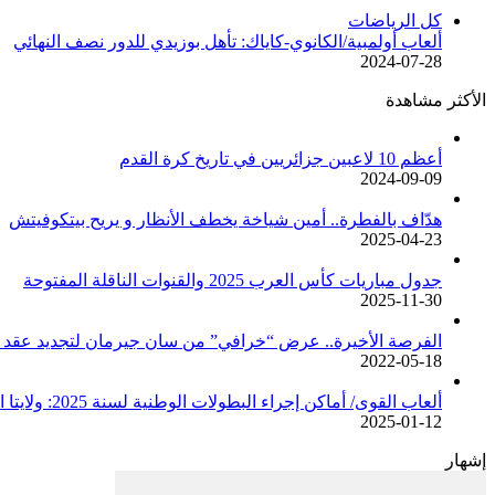
كل الرياضات
ألعاب أولمبية/الكانوي-كاياك: تأهل بوزيدي للدور نصف النهائي
2024-07-28
الأكثر مشاهدة
أعظم 10 لاعبين جزائريين في تاريخ كرة القدم
2024-09-09
هدّاف بالفطرة.. أمين شياخة يخطف الأنظار و يريح بيتكوفيتش
2025-04-23
جدول مباريات كأس العرب 2025 والقنوات الناقلة المفتوحة
2025-11-30
الفرصة الأخيرة.. عرض “خرافي” من سان جيرمان لتجديد عقد م
2022-05-18
ألعاب القوى/ أماكن إجراء البطولات الوطنية لسنة 2025: ولايتا الجزائر وبجاية تحتضنان أغلبية المسابقات /اتحادية/
2025-01-12
إشهار