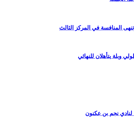
لي وبلة يتأهلان للنهائي
ا لنادي نجم بن عكنون