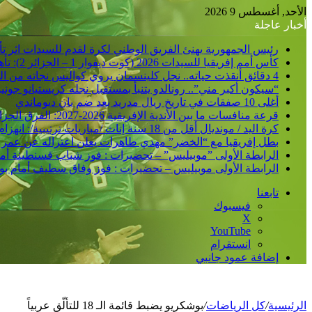
الأحد, أغسطس 9 2026
أخبار عاجلة
رئيس الجمهورية يهنئ الفريق الوطني لكرة لقدم للسيدات اثر تأهلهن الى مونديال البرازيل 2027 و إلى
كأس أمم إفريقيا للسيدات 2026 (كوت ديفوار 1 – الجزائر 2): تأهل تاريخي مزدوج إلى نصف النهائي وإلى نهائيات كأس العالم 2027
4 دقائق أنقذت حياته.. نجل كلينسمان يروي كواليس نجاته من الشلل
“سيكون أكبر مني”.. رونالدو يتنبأ بمستقبل نجله كريستيانو جوني
أغلى 10 صفقات في تاريخ ريال مدريد بعد ضم يان ديوماندي
قرعة منافسات ما بين الأندية الإفريقية 2026-2027: الفرق الجزائرية تتعرف على منافسيها في الدورين التمهيديين
كرة اليد / مونديال أقل من 18 سنة إناث /مباريات ترتيبية/: انهزام المنتخب الجزائري أمام نظيره الأوزباكستاني /30-38/
بطل إفريقيا مع “الخضر” مهدي طاهرات يعلن اعتزاله عن عمر 36 عاما
الرابطة الأولى ”موبيليس” – تحضيرات : فوز شباب قسنطينة أمام ات
الرابطة الأولى موبيليس – تحضيرات : فوز وفاق سطيف أمام بولفار
تابعنا
فيسبوك
‫X
‫YouTube
انستقرام
إضافة عمود جانبي
الرئيسية
/
كل الرياضات
/
بوشكريو يضبط قائمة الـ 18 للتألّق عربياً