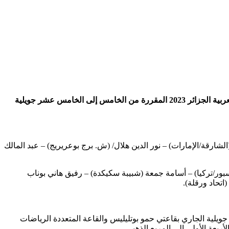
كشف مدرب المنتخب الوطني لكرة اليد (رجال) صالح بوشكريو، عن قائمة الـ 18 لاعباً بينهم 7 لاعبين مغتربين، للمشاركة في دورة الألعاب العربية الجزائر 2023 المقررة من الخامس إلى الخامس عشر جويلية
رقة/الإمارات) – نور الدين هلال/ (ش. برج بوعريريج) – عبد المالك
 سبور/تركيا) – أسامة جمعة (شبيبة سكيكدة) – رفيق هاني بوناب
تحاد ورقلة).
اً أنّ الدورة ستقام بين السادس والرابع عشر جويلية الجاري بقاعتي حمو بوتليليس والقاعة المتعددة الرياضات
ربعة الأولى إلى المربع الذهبي.