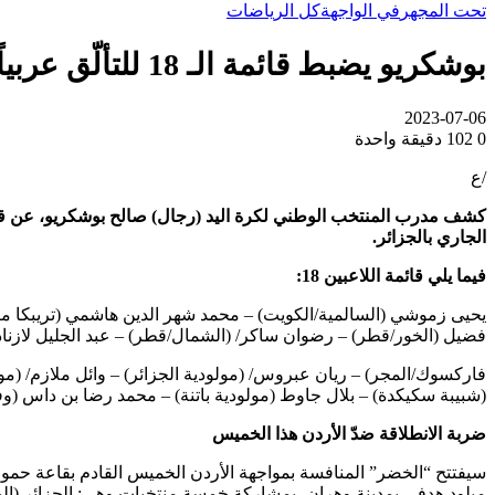
تحت المجهر
في الواجهة
كل الرياضات
بوشكريو يضبط قائمة الـ 18 للتألّق عربياً
2023-07-06
0
102
دقيقة واحدة
/ع
الجاري بالجزائر.
فيما يلي قائمة اللاعبين 18:
يحيى زموشي (السالمية/الكويت) – محمد شهر الدين هاشمي (تريبكا ميت
فضيل (الخور/قطر) – رضوان ساكر/ (الشمال/قطر) – عبد الجليل لازناد
فاركسوك/المجر) – ريان عبروس/ (مولودية الجزائر) – وائل ملازم/ (مولو
(شبيبة سكيكدة) – بلال جاوط (مولودية باتنة) – محمد رضا بن داس (وف
ضربة الانطلاقة ضدّ الأردن هذا الخميس
ميلود هدفي بمدينة وهران، بمشاركة خمسة منتخبات وهي: الجزائر (البلد 