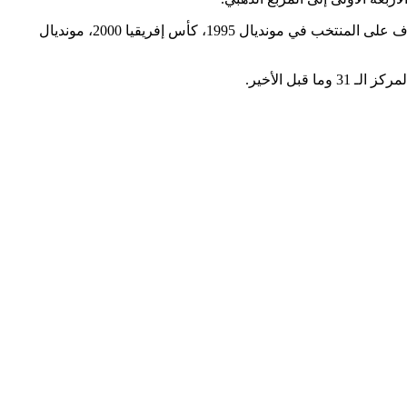
وسجّل صالح بوشكريو عودته على رأس العارضة الفنية للمنتخب الوطني لكرة اليد للمرة السادسة في مسيرته كمدرب، حيث سبق له الإشراف على المنتخب في مونديال 1995، كأس إفريقيا 2000، مونديال