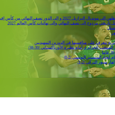
 الدور نصف النهائي من كأس إفريقيا للأمم
ور
حاد المنستير التونسي /2-0/
 سبور التركي /2-1/