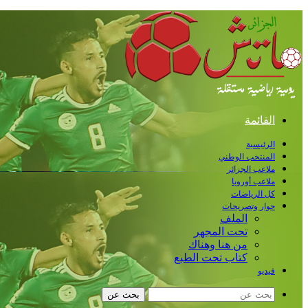
القائمة
الرئيسية
المنتخب الوطني
ملاعب الجزائر
ملاعب أوروبا
كل الرياضات
حوار وتصريحات
الملف
تحت المجهر
من هنا وهناك
كتاب تحت الطبع
فيديو
بحث عن