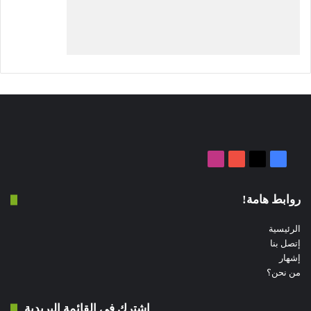
‫X
فيسبوك
‫YouTube
انستقرام
روابط هامة!
الرئيسية
إتصل بنا
إشهار
من نحن؟
إشترك في القائمة البريدية