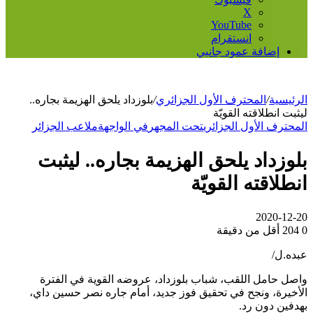
‫X
‫YouTube
انستقرام
إضافة عمود جانبي
الرئيسية
/
المحترف الأول الجزائري
/
بلوزداد يلحق الهزيمة بجاره..
ليثبت انطلاقته القويّة
المحترف الأول الجزائري
تحت المجهر
في الواجهة
ملاعب الجزائر
بلوزداد يلحق الهزيمة بجاره.. ليثبت
انطلاقته القويّة
2020-12-20
0
204
أقل من دقيقة
عبده.ل/
واصل حامل اللقب، شباب بلوزداد، عروضه القوية في الفترة
الأخيرة، ونجح في تحقيق فوز جديد، أمام جاره نصر حسين داي،
بهدفين دون رد.