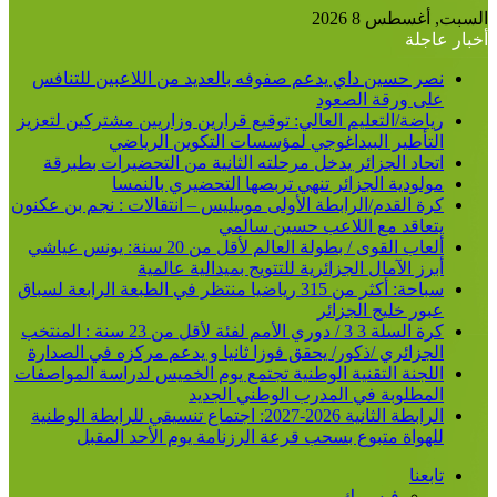
السبت, أغسطس 8 2026
أخبار عاجلة
نصر حسين داي يدعم صفوفه بالعديد من اللاعبين للتنافس
على ورقة الصعود
رياضة/التعليم العالي: توقيع قرارين وزاريين مشتركين لتعزيز
التأطير البيداغوجي لمؤسسات التكوين الرياضي
اتحاد الجزائر يدخل مرحلته الثانية من التحضيرات بطبرقة
مولودية الجزائر تنهي تربصها التحضيري بالنمسا
كرة القدم/الرابطة الأولى موبيليس – انتقالات : نجم بن عكنون
يتعاقد مع اللاعب حسين سالمي
ألعاب القوى / بطولة العالم لأقل من 20 سنة: يونس عياشي
أبرز الآمال الجزائرية للتتويج بميدالية عالمية
سباحة: أكثر من 315 رياضيا منتظر في الطبعة الرابعة لسباق
عبور خليج الجزائر
كرة السلة 3 3 / دوري الأمم لفئة لأقل من 23 سنة : المنتخب
الجزائري /ذكور/ يحقق فوزا ثانيا و يدعم مركزه في الصدارة
اللجنة التقنية الوطنية تجتمع يوم الخميس لدراسة المواصفات
المطلوبة في المدرب الوطني الجديد
الرابطة الثانية 2026-2027: اجتماع تنسيقي للرابطة الوطنية
للهواة متبوع بسحب قرعة الرزنامة يوم الأحد المقبل
تابعنا
فيسبوك