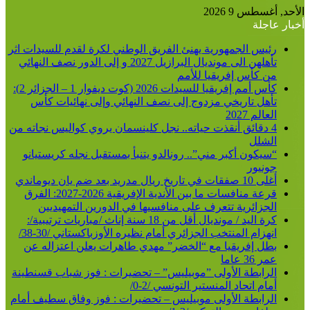
الأحد, أغسطس 9 2026
أخبار عاجلة
رئيس الجمهورية يهنئ الفريق الوطني لكرة لقدم للسيدات اثر
تأهلهن الى مونديال البرازيل 2027 و إلى الدور نصف النهائي
من كأس إفريقيا للأمم
كأس أمم إفريقيا للسيدات 2026 (كوت ديفوار 1 – الجزائر 2):
تأهل تاريخي مزدوج إلى نصف النهائي وإلى نهائيات كأس
العالم 2027
4 دقائق أنقذت حياته.. نجل كلينسمان يروي كواليس نجاته من
الشلل
“سيكون أكبر مني”.. رونالدو يتنبأ بمستقبل نجله كريستيانو
جونيور
أغلى 10 صفقات في تاريخ ريال مدريد بعد ضم يان ديوماندي
قرعة منافسات ما بين الأندية الإفريقية 2026-2027: الفرق
الجزائرية تتعرف على منافسيها في الدورين التمهيديين
كرة اليد / مونديال أقل من 18 سنة إناث /مباريات ترتيبية/:
انهزام المنتخب الجزائري أمام نظيره الأوزباكستاني /30-38/
بطل إفريقيا مع “الخضر” مهدي طاهرات يعلن اعتزاله عن
عمر 36 عاما
الرابطة الأولى ”موبيليس” – تحضيرات : فوز شباب قسنطينة
أمام اتحاد المنستير التونسي /2-0/
الرابطة الأولى موبيليس – تحضيرات : فوز وفاق سطيف أمام