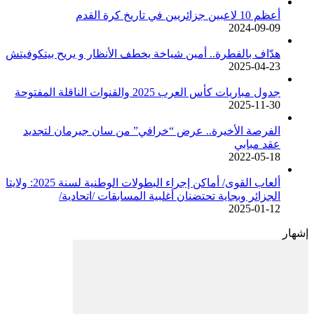
أعظم 10 لاعبين جزائريين في تاريخ كرة القدم
2024-09-09
هدّاف بالفطرة.. أمين شياخة يخطف الأنظار و يريح بيتكوفيتش
2025-04-23
جدول مباريات كأس العرب 2025 والقنوات الناقلة المفتوحة
2025-11-30
الفرصة الأخيرة.. عرض “خرافي” من سان جيرمان لتجديد
عقد مبابي
2022-05-18
ألعاب القوى/ أماكن إجراء البطولات الوطنية لسنة 2025: ولايتا
الجزائر وبجاية تحتضنان أغلبية المسابقات /اتحادية/
2025-01-12
إشهار