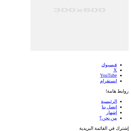
فيسبوك
‫X
‫YouTube
انستقرام
روابط هامة!
الرئيسية
إتصل بنا
إشهار
من نحن؟
إشترك في القائمة البريدية