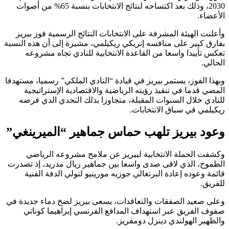
2030، وذلك بعد اكتساحه لنتائج الانتخابات بنسبة 65% من أصوات
الأعضاء.
وأعلنت الهيئة المشرفة على الانتخابات النتائج الرسمية فوز بيريز
بفارق كبير على منافسه إنريكي ريكيلمي، مشيرة إلى أن هذه النسبة
تعكس تأييدا واسعا من القاعدة الانتخابية للنادي تجاه مشروعه
الحالي.
وبهذا الفوز، يستمر بيريز في قيادة “النادي الملكي” رسميا، مستهدفا
المضي قدما في تنفيذ رؤيته الرياضية والاقتصادية الإستراتيجية
للنادي خلال السنوات المقبلة، متجاوزا بذلك التحدي الذي فرضه
ريكيلمي في سباق الانتخابات.
وعود بيريز تلهب حماس جماهير “الميرينغي”
وكشفت الحملة الانتخابية لبيريز عن ملامح مشروعه الرياضي
الطموح، الذي لاقى صدى واسعا بين جماهير ريال مدريد، إذ تصدرت
قائمة وعوده إعادة البرتغالي جوزيه مورينيو لتولي الدفة الفنية
للفريق.
وعلى صعيد الصفقات والتعاقدات، يسعى بيريز لضخ دماء جديدة في
صفوف الفريق عبر استهداف المدافع الفرنسي إبراهيما كوناتي
والظهير الهولندي دينزل دومفريز.