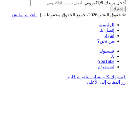
أدخل بريدك الإلكتروني
© حقوق النشر 2026، جميع الحقوق محفوظة |
الجزائر ماتش
الرئيسية
إتصل بنا
إشهار
من نحن؟
فيسبوك
‫X
‫YouTube
انستقرام
فيسبوك
‫X
واتساب
تيلقرام
ڤايبر
زر الذهاب إلى الأعلى