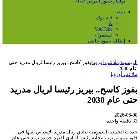
بولفار سبور التركي /2-1/
تابعنا
فيسبوك
‫X
‫YouTube
انستقرام
إضافة عمود جانبي
الرئيسية
/
ملاعب أوروبا
/
بفوز كاسح.. بيريز رئيسا لريال مدريد حتى
عام 2030
ملاعب أوروبا
بفوز كاسح.. بيريز رئيسا لريال مدريد
حتى عام 2030
2026-06-08
33
دقيقة واحدة
جددت الجمعية العمومية لنادي ريال مدريد الإسباني ثقتها في
فلورنتينو بيريز، بانتخابه رئيسا للنادي لفترة جديدة تمتد حتى عام