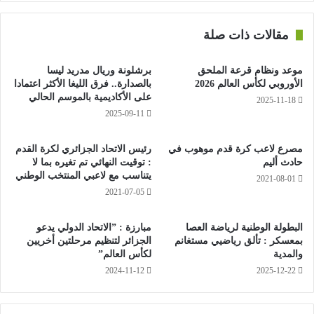
ويأتي ذلك بعد 24 ساعة فقط من كشف صحيفة “ذا صن” عن عملية
السطو التي تعرض لها منزل نجم مانشستر سيتي، الجزائري رياض
مقالات ذات صلة
محرز، الذي بات آخر ضحايا لصوص سرقوا منه 3 ساعات فاخرة
وأغراض شخصية بقيمة 500 ألف جنيه إسترليني.
موعد ونظام قرعة الملحق
برشلونة وريال مدريد ليسا
الأوروبي لكأس العالم 2026
بالصدارة.. فرق الليغا الأكثر اعتمادا
على الأكاديمية بالموسم الحالي
كما تعرض لاعب خط وسط توتنهام، ديلي آلي، في الشهر الماضي
2025-11-18
2025-09-11
لسطو على منزله بلندن، وتمت سرقة أغراض بقيمة مليوني جنيه
إسترليني.
مصرع لاعب كرة قدم موهوب في
رئيس الاتحاد الجزائري لكرة القدم
حادث أليم
: توقيت النهائي تم تغيره بما لا
يتناسب مع لاعبي المنتخب الوطني
2021-08-01
2021-07-05
البطولة الوطنية لرياضة العصا
مبارزة : ”الاتحاد الدولي يدعو
بمعسكر : تألق رياضيي مستغانم
الجزائر لتنظيم مرحلتين أخريين
والمدية
لكأس العالم”
2024-11-12
2025-12-22