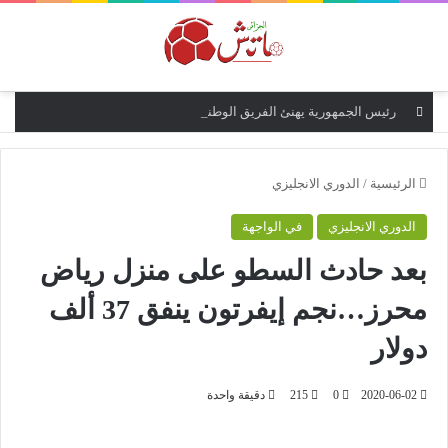
القائمة
رئيس الجمهورية يهنئ الفريق الوطني لكرة لقدم للسيدات اثر تأهلهن الى مونديال البرازيل 2027 و إلى الدور نصف النهائي من كأس إفريقيا للأمم
الرئيسية
/
الدوري الانجليزي
الدوري الانجليزي
في الواجهة
بعد حادث السطو على منزل رياض
محرز…نجم إيفرتون ينفق 37 ألف
دولار
2020-06-02
0
215
دقيقة واحدة