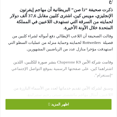
/ع
ذكرت صحيفة “ذا صن” البريطانية أن مهاجم إيفرتون
الإنجليزي، مويس كين، اشترى كلبين مقابل 37,6 ألف دولار
لحمايته من السرقة التي تستهدف اللاعبين في المملكة
المتحدة خلال الآونة الأخيرة.
وقالت الصحيفة أن اللاعب الإيطالي دفع أمواله لشراء كلبين من
فصيلة Rottweilers لحمايته وحماية منزله من عمليات السطو التي
استهدفت مؤخرا منازل عدد من الرياضيين المشهورين.
وقامت شركة الأمن Chaperone K9 بنشر صورة للكلبين، اللذين
اشتراهما كين، على صفحتها الرسمية بموقع التواصل الإجتماعي
“إنستغرام”.
وسبق لشركة الأمن تقديم خدماتها لعدد من الأسماء البارزة من
اللاعبين، أمثال مهاجم مانشستر سيتي رحيم ستيرلينغ،
ونجما مانشستر يونايتد المهاجم ماركوس راشفورد ولاعب الوسط
اظهر المزيد
الفرنسي بول بوغبا، ومدافع إنجلترا السابق ريو فرديناند.