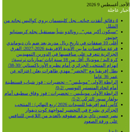
عن
الأحد, أغسطس 9 2026
أخبار عاجلة
4 دقائق أنقذت حياته.. نجل كلينسمان يروي كواليس نجاته من
الشلل
“سيكون أكبر مني”.. رونالدو يتنبأ بمستقبل نجله كريستيانو
جونيور
أغلى 10 صفقات في تاريخ ريال مدريد بعد ضم يان ديوماندي
قرعة منافسات ما بين الأندية الإفريقية 2026-2027: الفرق
الجزائرية تتعرف على منافسيها في الدورين التمهيديين
كرة اليد / مونديال أقل من 18 سنة إناث /مباريات ترتيبية/:
انهزام المنتخب الجزائري أمام نظيره الأوزباكستاني /30-38/
بطل إفريقيا مع “الخضر” مهدي طاهرات يعلن اعتزاله عن
عمر 36 عاما
الرابطة الأولى ”موبيليس” – تحضيرات : فوز شباب قسنطينة
أمام اتحاد المنستير التونسي /2-0/
الرابطة الأولى موبيليس – تحضيرات : فوز وفاق سطيف أمام
بولفار سبور التركي /2-1/
كأس أمم إفريقيا للسيدات 2026 /ربع النهائي/ : المنتخب
الجزائري يشرع في التحضير لمواجهة كوت ديفوار
نصر حسين داي يدعم صفوفه بالعديد من اللاعبين للتنافس
على ورقة الصعود
تابعنا