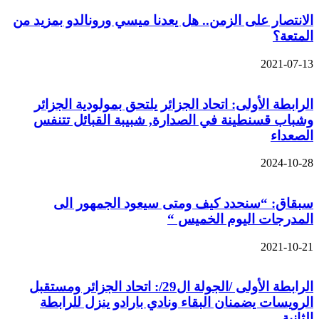
الانتصار على الزمن.. هل يعدنا ميسي ورونالدو بمزيد من
المتعة؟
2021-07-13
الرابطة الأولى: اتحاد الجزائر يلتحق بمولودية الجزائر
وشباب قسنطينة في الصدارة, شبيبة القبائل تتنفس
الصعداء
2024-10-28
سبقاق: “سنحدد كيف ومتى سيعود الجمهور الى
المدرجات اليوم الخميس “
2021-10-21
الرابطة الأولى /الجولة ال29/: اتحاد الجزائر ومستقبل
الرويسات يضمنان البقاء ونادي بارادو ينزل للرابطة
الثانية