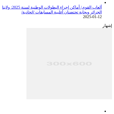
ألعاب القوى/ أماكن إجراء البطولات الوطنية لسنة 2025: ولايتا
الجزائر وبجاية تحتضنان أغلبية المسابقات /اتحادية/
2025-01-12
إشهار
فيسبوك