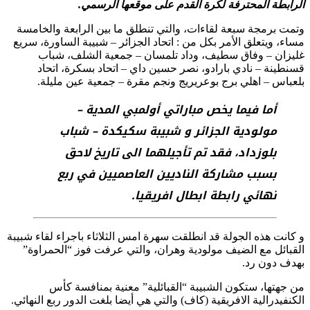
الرابطة المحترفة لكرة القدم على موقعها الرسمي.
وتمت برمجة سبعة لقاءات، والتي تنطلق ما بين الرابعة والخامسة
مساء، ويتعلق الأمر بكل من : اتحاد الجزائر – شبيبة الساورة، سريع
غليزان – وفاق سطيف، وداد تلمسان – جمعية الشلف، شباب
قسنطينة – نادي بارادو، نصر حسين داي – اتحاد بسكرة، اتحاد
بلعباس – اهلي برج بوعريريج ونجم مقرة – جمعية عين مليلة.
أما فيما يخص مباراتي أولمبي المدية –
مولودية الجزائر و شبيبة سكيكدة – شباب
بلوزداد، فقد تم تأجيلهما الى تاريخ لاحق
بسبب مشاركة الناديين العاصميين في ربع
نهائي رابطة ابطال افريقيا.
و كانت هذه الجولة قد انطلقت سهرة امس الثلاثاء باجراء لقاء شبيبة
القبائل مع الضيف مولودية وهران، والتي عرفت فوز “الحمراوة”
بهدف دون رد.
من جهتها، ستكون الشبيبة “القبائلية” معنية بمنافسة كأس
الكنفيدرالية الافريقية (كاف) والتي هي أيضا بلغت الدور ربع النهائي.