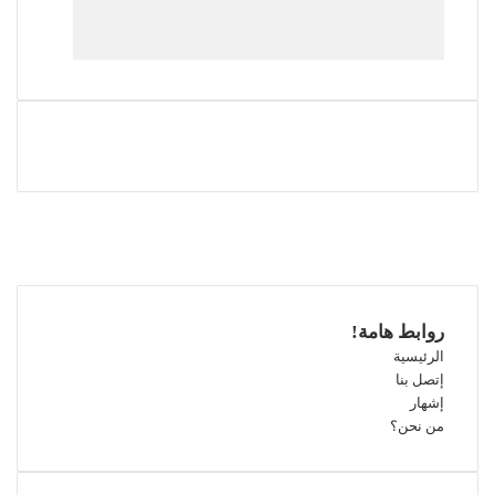
فيسبوك
‫X
‫YouTube
انستقرام
روابط هامة!
الرئيسية
إتصل بنا
إشهار
من نحن؟