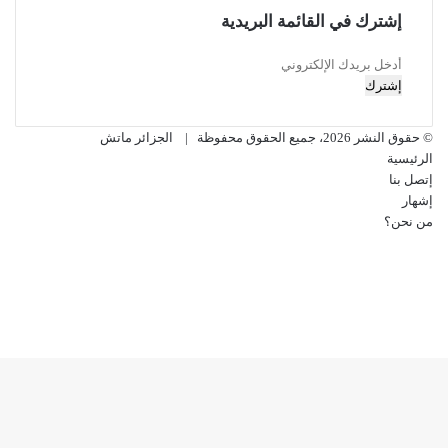
إشترك في القائمة البريدية
أدخل
بريدك
الإلكتروني
© حقوق النشر 2026، جميع الحقوق محفوظة |
الجزائر ماتش
الرئيسية
إتصل بنا
إشهار
من نحن؟
فيسبوك
‫X
‫YouTube
انستقرام
‫X
ڤايبر
فيسبوك
تيلقرام
واتساب
ر
لذهاب
لى
لأعلى