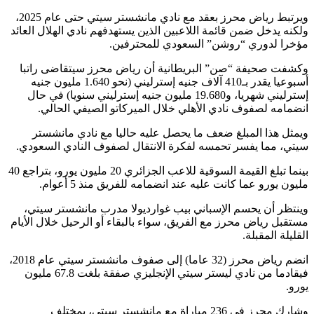
ويرتبط رياض محرز بعقد مع نادي مانشستر سيتي حتى عام 2025،
ولكنه يدخل ضمن قائمة اللاعبين الذين يستهدفهم نادي الهلال العائد
مؤخرا لدوري “روشن” السعودي للمحترفين.
وكشفت صحيفة “صن” البريطانية أن رياض محرز سيتقاضى راتبا
أسبوعيا يقدر بـ410 آلاف جنيه إسترليني (نحو 1.640 مليون جنيه
إسترليني شهريا، و19.680 مليون جنيه إسترليني سنويا) في حال
انضمامه لصفوف نادي الأهلي خلال الميركاتو الصيفي الحالي.
ويمثل هذا المبلغ ضعف ما يحصل عليه حاليا مع نادي مانشستر
سيتي، مما يفسر تحمسه لفكرة الانتقال لصفوف النادي السعودي.
بينما تبلغ القيمة السوقية للاعب الجزائري 20 مليون يورو، بتراجع 40
مليون يورو عما كانت عليه عند انضمامه للفريق منذ 5 أعوام.
وينتظر أن يحسم الإسباني بيب غوارديولا مدرب مانشستر سيتي،
مستقبل رياض محرز مع الفريق، سواء بالبقاء أو الرحيل خلال الأيام
القليلة المقبلة.
انضم رياض محرز (32 عاما) إلى صفوف مانشستر سيتي عام 2018،
فيقادما من نادي ليستر سيتي الإنجليزي صفقة بلغت 67.8 مليون
يورو.
وشارك محرز في 236 مباراة مع مانشستر سيتي، بمختلف