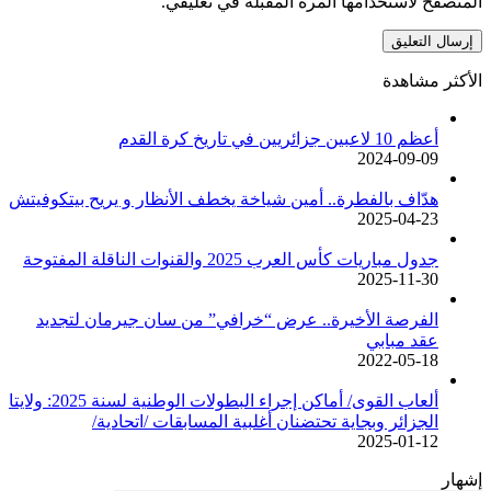
المتصفح لاستخدامها المرة المقبلة في تعليقي.
الأكثر مشاهدة
أعظم 10 لاعبين جزائريين في تاريخ كرة القدم
2024-09-09
هدّاف بالفطرة.. أمين شياخة يخطف الأنظار و يريح بيتكوفيتش
2025-04-23
جدول مباريات كأس العرب 2025 والقنوات الناقلة المفتوحة
2025-11-30
الفرصة الأخيرة.. عرض “خرافي” من سان جيرمان لتجديد
عقد مبابي
2022-05-18
ألعاب القوى/ أماكن إجراء البطولات الوطنية لسنة 2025: ولايتا
الجزائر وبجاية تحتضنان أغلبية المسابقات /اتحادية/
2025-01-12
إشهار