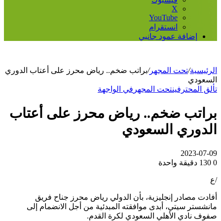
‫X
‫YouTube
انستقرام
إضافة عمود جانبي
الرئيسية
/
تحت المجهر
/
براتب ضخم.. رياض محرز على أعتاب الدوري
السعودي
تألق المحترفين
تحت المجهر
في الواجهة
براتب ضخم.. رياض محرز على أعتاب
الدوري السعودي
2023-07-09
0
130
دقيقة واحدة
/ع
أفادت مصادر إنجليزية، بأن الدولي رياض محرز جناح فريق
مانشستر سيتي، أبدى موافقته المبدئية من أجل الانضمام إلى
صفوف نادي الأهلي السعودي لكرة القدم.