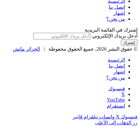
الرئيسية
إتصل بنا
إشهار
من نحن؟
إشترك في القائمة البريدية
أدخل بريدك الإلكتروني
© حقوق النشر 2026، جميع الحقوق محفوظة |
الجزائر ماتش
الرئيسية
إتصل بنا
إشهار
من نحن؟
فيسبوك
‫X
‫YouTube
انستقرام
فيسبوك
‫X
واتساب
تيلقرام
ڤايبر
زر الذهاب إلى الأعلى