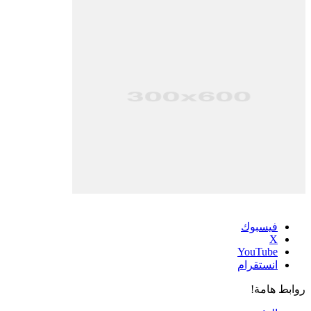
فيسبوك
‫X
‫YouTube
انستقرام
روابط هامة!