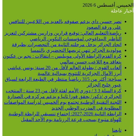
الخميس, أغسطس 6 2026
أخبار عاجلة
نصر حسين داي يدعم صفوفه بالعديد من اللاعبين للتنافس
على ورقة الصعود
رياضة/التعليم العالي: توقيع قرارين وزاريين مشتركين لتعزيز
التأطير البيداغوجي لمؤسسات التكوين الرياضي
اتحاد الجزائر يدخل مرحلته الثانية من التحضيرات بطبرقة
مولودية الجزائر تنهي تربصها التحضيري بالنمسا
كرة القدم/الرابطة الأولى موبيليس – انتقالات : نجم بن عكنون
يتعاقد مع اللاعب حسين سالمي
ألعاب القوى / بطولة العالم لأقل من 20 سنة: يونس عياشي
أبرز الآمال الجزائرية للتتويج بميدالية عالمية
سباحة: أكثر من 315 رياضيا منتظر في الطبعة الرابعة لسباق
عبور خليج الجزائر
كرة السلة 3 3 / دوري الأمم لفئة لأقل من 23 سنة : المنتخب
الجزائري /ذكور/ يحقق فوزا ثانيا و يدعم مركزه في الصدارة
اللجنة التقنية الوطنية تجتمع يوم الخميس لدراسة المواصفات
المطلوبة في المدرب الوطني الجديد
الرابطة الثانية 2026-2027: اجتماع تنسيقي للرابطة الوطنية
للهواة متبوع بسحب قرعة الرزنامة يوم الأحد المقبل
تابعنا
فيسبوك