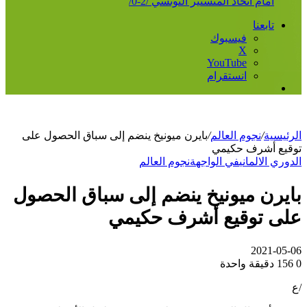
أمام اتحاد المنستير التونسي /2-0/
تابعنا
فيسبوك
‫X
‫YouTube
انستقرام
إضافة
عمود
جانبي
الرئيسية
/
نجوم العالم
/
بايرن ميونيخ ينضم إلى سباق الحصول على
توقيع أشرف حكيمي
الدوري الالماني
في الواجهة
نجوم العالم
بايرن ميونيخ ينضم إلى سباق الحصول
على توقيع أشرف حكيمي
2021-05-06
0
156
دقيقة واحدة
/ع