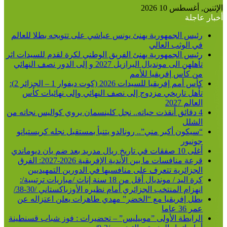
عن
الإثنين, أغسطس 10 2026
أخبار عاجلة
رئيس الجمهورية يهنئ يونس عياشي على تتويجه بطلا للعالم
في الوثب العالي
رئيس الجمهورية يهنئ الفريق الوطني لكرة لقدم للسيدات اثر
تأهلهن الى مونديال البرازيل 2027 و إلى الدور نصف النهائي
من كأس إفريقيا للأمم
كأس أمم إفريقيا للسيدات 2026 (كوت ديفوار 1 – الجزائر 2):
تأهل تاريخي مزدوج إلى نصف النهائي وإلى نهائيات كأس
العالم 2027
4 دقائق أنقذت حياته.. نجل كلينسمان يروي كواليس نجاته من
الشلل
“سيكون أكبر مني”.. رونالدو يتنبأ بمستقبل نجله كريستيانو
جونيور
أغلى 10 صفقات في تاريخ ريال مدريد بعد ضم يان ديوماندي
قرعة منافسات ما بين الأندية الإفريقية 2026-2027: الفرق
الجزائرية تتعرف على منافسيها في الدورين التمهيديين
كرة اليد / مونديال أقل من 18 سنة إناث /مباريات ترتيبية/:
انهزام المنتخب الجزائري أمام نظيره الأوزباكستاني /30-38/
بطل إفريقيا مع “الخضر” مهدي طاهرات يعلن اعتزاله عن
عمر 36 عاما
الرابطة الأولى ”موبيليس” – تحضيرات : فوز شباب قسنطينة