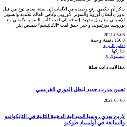
يذكر أن حكيمي رفع رصيده من الألقاب إلى ستة، بعدما توج من قبل
بدوري أبطال أوروبا والسوبر الأوروبي وكأس العالم للأندية والسوبر
الإسباني مع ريال مدريد، إضافة إلى لقب كأس السوبر الألماني مع
بوروسيا دورتموند، وأخيرا حقق لقب “الكالتشيو” بقميص إنتر.
2021-05-06
0
156
دقيقة واحدة
اظهر المزيد
شاركها
ڤايبر
طباعة
تيلقرام
واتساب
مشاركة
بينتيريست
فيسبوك
‫X
عبر
مقالات ذات صلة
البريد
تعيين مدرب جديد لبطل الدوري الفرنسي
2021-07-05
لارين يهدي روسيا الميدالية الذهبية الثانية في التايكواندو
والسابعة في أولمبياد طوكيو