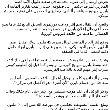
تعرض أرسنال إلى ضربة محتملة في سعيه طويل الأمد لضم
المغربي أشرف حكيمي إلى صفوفه، حيث زعمت تقارير ألمانية أن
بايرن ميونيخ سينافس النادي الإنجليزي للحصول على توقيع نجم إنتر
ميلان.
واتضح أن انتقال نجم إنتر ولاعب دورتموند السابق البالغ 22 عاما يبدو
صعبا في ظل إعلان بايرن عن خفض حجم استثماراته بسبب
الخسائر الناجمة عن جائحة فيروس كورونا.
ودفع إنتر العام الماضي لريال مدريد 45 مليون دولار مقابل ضم
الظهير الأيمن الديناميكي، لذا يتعين على إدارة البايرن إيجاد حلول
ذكية للمضي قدما في الصفقة.
وتحدثت تقارير إعلامية عن صفقة مبادلة محتملة بما في ذلك لاعب
خط وسط بايرن ميونيخ كورنتين توليسو كما قيل إن أنطونيو كونتي
مدرب إنتر مهتم للغاية باللاعب الفرنسي.
وصرح أليخاندرو كامانو، وكيل أعمال اللاعب المغربى، بأنه ليس
متفاجئا من اهتمام بايرن “لأن أشرف هو الأفضل في مركزه”.
وذكر الوكيل أن عقد موكله مستمر مع الإنتر حتى عام 2025 وقال:
“لقد فاز للتو باللقب مع إنتر ويشعر بالسعادة.”
وتبلغ القيمة التسويقية لحكيمي في بورصة اللاعبين إلى 50 مليون
يورو حسب موقع “ترانسفير ماركت”.