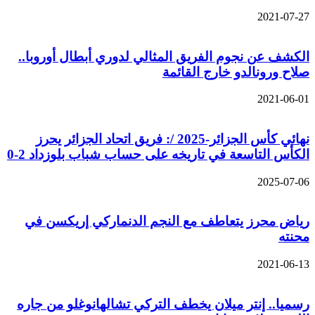
2021-07-27
الكشف عن نجوم الفريق المثالي لدوري أبطال أوروبا..
صلاح ورونالدو خارج القائمة
2021-06-01
نهائي كأس الجزائر-2025 /: فريق اتحاد الجزائر يحرز
الكأس التاسعة في تاريخه على حساب شباب بلوزداد 2-0
2025-07-06
رياض محرز يتعاطف مع النجم الدنماركي إريكسن في
محنته
2021-06-13
رسميا.. إنتر ميلان يخطف التركي تشالهانوغلو من جاره